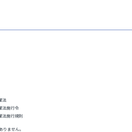
業法
業法施行令
業法施行規則
ありません。