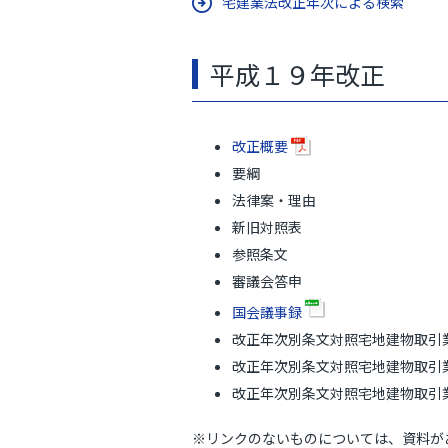
宅建業法改正年次による検索
平成１９年改正
改正概要
要綱
法律案・理由
新旧対照表
参照条文
審議会答申
国会議事録
改正年次別条文対照宅地建物取引
改正年次別条文対照宅地建物取引
改正年次別条文対照宅地建物取引
※リンクのないものについては、資料が