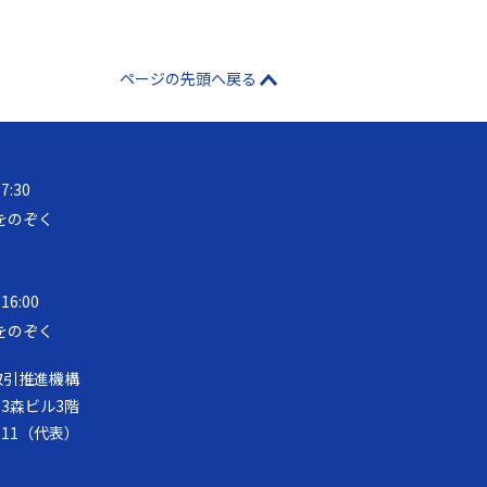
ページの先頭へ戻る
17:30
をのぞく
 16:00
をのぞく
取引推進機構
第33森ビル3階
-8111（代表）