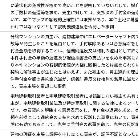
に液状化の危険性が極めて高いことを説明していないとして、媒
の手数料の返還等を求め、売主に対しては、支払済の手付金の返
いて、本件マップの客観的正確性には限界があり、本件土地に地
わけではないなどとして説明義務違反を否認した事例
分譲マンションの買主が、建物建築中にエレベーターシャフト内
故等が発生したことを理由として、手付解除あるいは合意解除を
付金全額を取得することは、信義則違反又は権利の濫用として許
本件手付金の半額の返還及び遅延損害金の支払いを求めた事案に
り本件マンションの客観的価値が大幅に毀損したとは認められな
契約に解除事由が生じたとはいえず、また売主の、買主違約を理
件手付金全額の違約金充当が、信義則違反又は権利の濫用に当た
て、買主主張を棄却した事例
宅地建物取引業者と宅地建物取引業者には該当しない売主の共有
主が、宅地建物取引業法及び特定商取引に関する法律によるクー
づき、売買契約を解除する意思表示をし、手付金の返還を求め、
続を前提として違約金の支払を求めて反訴した事案において、買
除は有効であるとして、売主に手付金の返還を命じ、売主の反訴
建物の瑕疵を主張し調停を申し立てた買主が、調停不調となった