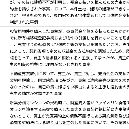
が、その後に建築不可が判明し、残金支払いを拒んだため売主か
約金を請求された事案において、本件土地に建物の建築ができな
想定し得るものであり、専門家である宅建業者としては違約金支
判断された事例
投資用物件を購入した買主が、売買代金全額を支払ったにもかか
でに所有権移転登記手続および物件の引渡しを行わないことを理
し、売買代金の返還および違約金等の支払いを求めたところ、売
によって、契約条項で定めた収益金の支払約定も消滅したため、
権をもって、買主の請求権と相殺すると主張して争ったが、買主
主の相殺の抗弁には理由がないとされた事案
不動産売買取引において、売主が、買主に対し、売買代金の支払
契約を解除し、同契約条項に基づき、買主に違約金等の請求を求
なかったのは、自己の責に帰さない事由によると主張し違約金の
売主の請求が容認された事案
新築分譲マンションの契約時に、隣室購入者がヴァイオリン奏者
オリンを演奏する前提で購入した事実を売買契約締結前に売主業
ないとして、買主が売買契約上の債務不履行による契約解除及び
消費者契約法による取り消しを主張した事案において、その請求