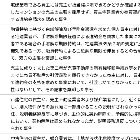
宅建業者である買主には売主が抵当権抹消できるかどうか確認す
したマンションの売主の主張を採用せず、買主宅建業者の売買契
する違約金請求を認めた事例
融資特約に基づく白紙解除及び手附金返還を求めた個人買主に対
る宅建業者が、手附解除期限経過による違約金を請求した事案に
者である場合の手附解除期限特約は、宅建業法39条２項の規定に
無効である一方、融資特約による白紙解除期限を伸長するとの合
て、双方の主張を棄却した事例
売主に成りすました第三者が売買不動産の所有権移転手続き等を
までに売買不動産の引渡義務を履行できなかった売主に対し、買
て違約金の支払を求めた事案において、引渡しができなかったこ
性はないとして、その請求を棄却した事例
戸建住宅の買主が、売主不動産業者および媒介業者に対し、近く
し、購入物件がその振れ幅に一部掛かることの説明がされなかっ
任、説明義務違反等に基づき、主位的に契約解除を、予備的に損
において、契約解除は認められなかったが、説明義務違反につい
られた事例
中古住宅の買主が、媒介業者は、土地が液状化危険度マップにお