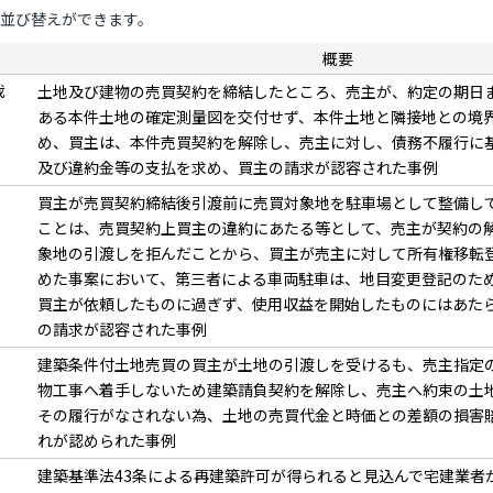
並び替えができます。
概要
裁
土地及び建物の売買契約を締結したところ、売主が、約定の期日
ある本件土地の確定測量図を交付せず、本件土地と隣接地との境
め、買主は、本件売買契約を解除し、売主に対し、債務不履行に
及び違約金等の支払を求め、買主の請求が認容された事例
買主が売買契約締結後引渡前に売買対象地を駐車場として整備し
ことは、売買契約上買主の違約にあたる等として、売主が契約の
象地の引渡しを拒んだことから、買主が売主に対して所有権移転
めた事案において、第三者による車両駐車は、地目変更登記のた
買主が依頼したものに過ぎず、使用収益を開始したものにはあた
の請求が認容された事例
建築条件付土地売買の買主が土地の引渡しを受けるも、売主指定
物工事へ着手しないため建築請負契約を解除し、売主へ約束の土
その履行がなされない為、土地の売買代金と時価との差額の損害
れが認められた事例
建築基準法43条による再建築許可が得られると見込んで宅建業者