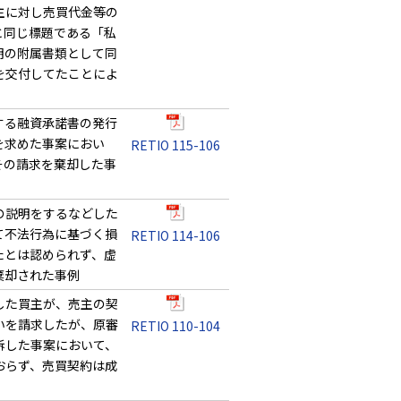
主に対し売買代金等の
と同じ標題である「私
明の附属書類として同
を交付してたことによ
する融資承諾書の発行
を求めた事案におい
RETIO 115-106
その請求を棄却した事
の説明をするなどした
て不法行為に基づく損
RETIO 114-106
たとは認められず、虚
棄却された事例
した買主が、売主の契
いを請求したが、原審
RETIO 110-104
訴した事案において、
おらず、売買契約は成