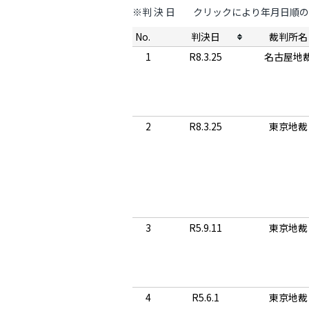
※判 決 日
クリックにより年月日順の
No.
判決日
裁判所名
1
R8.3.25
名古屋地
2
R8.3.25
東京地裁
3
R5.9.11
東京地裁
4
R5.6.1
東京地裁