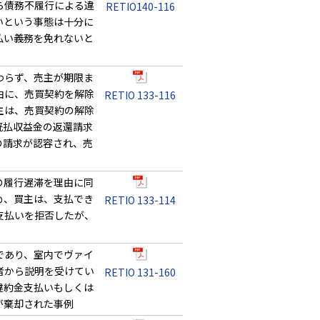
ら債務不履行による違
RETIO140-116
いという事態は十分に
払い義務を免れないと
わらず、売主が期限ま
由に、売買契約を解除
RETIO 133-116
主は、売買契約の解除
既払収益金の返還請求
の請求が認容され、売
の履行遅滞を理由に同
め、買主は、支払でき
RETIO 133-114
支払いを拒否したが、
であり、室内でヴァイ
者から説明を受けてい
RETIO 131-160
違約金支払いもしくは
が棄却された事例