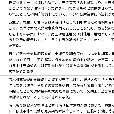
投資セミナーに参加した買主が、売主業者らの共謀により、本来
ことができない住宅ローン契約を利用できるものと誤信させられ
られたとした損害賠償請求について、一部不動産業者に不法行為
売主が、買主より住宅又は別荘用地として利用するとの説明を受
ころ、実際は太陽光発電事業利用であったことを知り、売買契約
しを求めた事案において、売主は居住用又は別荘用の用地として
機を黙示に表示しており、買主も当該動機を知っていたとして、
た事例。
買主が残代金支払期限直前に土壌汚染調査実施による支払期限の
がこれを拒否し、契約解除のうえ約定の違約金を請求した事案に
ある本件売買契約には有効な瑕疵担保責任免責特約があるとして
求を認めた事例。
借地権売買契約を締結した買主が売主に対し、底地人の住所・氏
住民票を合致させるための書類を交付しなかった債務不履行があ
解除したとして違約金等を求めた事案において、契約上、当該債
は認められないとして棄却された事例。
借地権の譲渡承諾を停止とする借地権付建物売買において、買主
に、停止条件が成就し売買契約が成立したとして建物の引渡し等