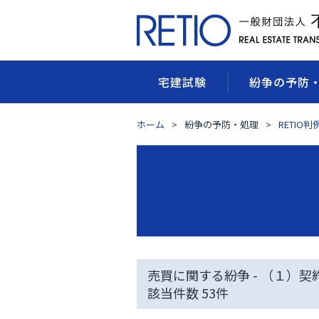
宅建試験
紛争の予防
ホーム
紛争の予防・処理
RETIO
売買に関する紛争 - （１）契
該当件数
53
件