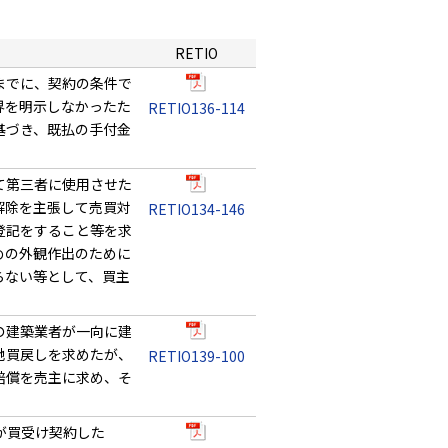
RETIO
までに、契約の条件で
界を明示しなかったた
RETIO136-114
基づき、既払の手付金
て第三者に使用させた
解除を主張して売買対
RETIO134-146
登記をすること等を求
めの外観作出のために
らない等として、買主
の建築業者が一向に建
地買戻しを求めたが、
RETIO139-100
賠償を売主に求め、そ
が買受け契約した