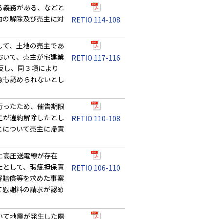
る義務がある、などと
約の解除及び売主に対
RETIO 114-108
して、土地の売主であ
おいて、売主が宅建業
RETIO 117-116
反し、同３項により
意も認められないとし
行ったため、催告期限
主が違約解除したとし
RETIO 110-108
とについて売主に帰責
に高圧送電線が存在
たとして、瑕疵担保責
RETIO 106-110
害賠償等を求めた事案
て慰謝料の請求が認め
いて地震が発生した際