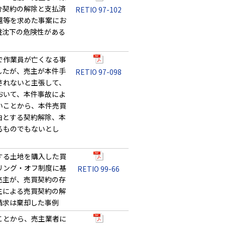
介契約の解除と支払済
RETIO 97-102
還等を求めた事案にお
盤沈下の危険性がある
で作業員が亡くなる事
したが、売主が本件手
RETIO 97-098
されないと主張して、
おいて、本件事故によ
いことから、本件売買
由とする契約解除、本
るものでもないとし
する土地を購入した買
リング・オフ制度に基
RETIO 99-66
売主が、売買契約の存
主による売買契約の解
請求は棄却した事例
ことから、売主業者に