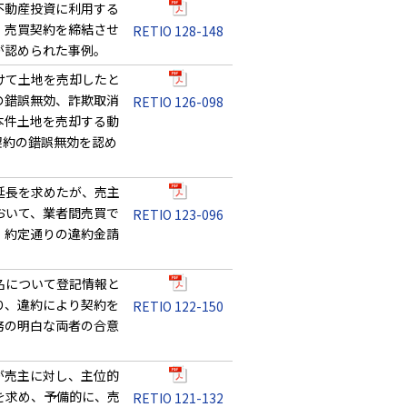
不動産投資に利用する
、売買契約を締結させ
RETIO 128-148
が認められた事例。
けて土地を売却したと
の錯誤無効、詐欺取消
RETIO 126-098
本件土地を売却する動
契約の錯誤無効を認め
延長を求めたが、売主
おいて、業者間売買で
RETIO 123-096
、約定通りの違約金請
名について登記情報と
り、違約により契約を
RETIO 122-150
務の明白な両者の合意
が売主に対し、主位的
を求め、予備的に、売
RETIO 121-132