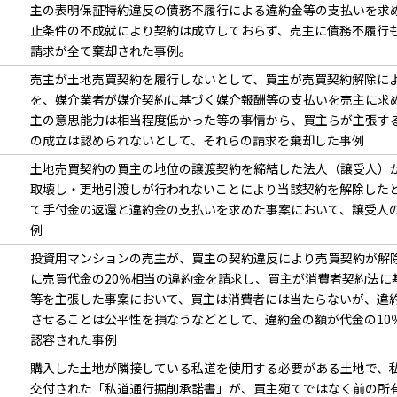
主の表明保証特約違反の債務不履行による違約金等の支払いを求
止条件の不成就により契約は成立しておらず、売主に債務不履行
請求が全て棄却された事例。
売主が土地売買契約を履行しないとして、買主が売買契約解除に
を、媒介業者が媒介契約に基づく媒介報酬等の支払いを売主に求
主の意思能力は相当程度低かった等の事情から、買主らが主張す
の成立は認められないとして、それらの請求を棄却した事例
土地売買契約の買主の地位の譲渡契約を締結した法人（譲受人）
取壊し・更地引渡しが行われないことにより当該契約を解除した
て手付金の返還と違約金の支払いを求めた事案において、譲受人
例
投資用マンションの売主が、買主の契約違反により売買契約が解
に売買代金の20％相当の違約金を請求し、買主が消費者契約法に
等を主張した事案において、買主は消費者には当たらないが、違
させることは公平性を損なうなどとして、違約金の額が代金の10
認容された事例
購入した土地が隣接している私道を使用する必要がある土地で、
交付された「私道通行掘削承諾書」が、買主宛てではなく前の所