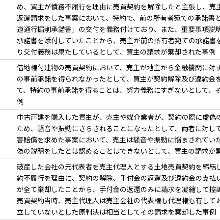
め、買主が債務不履行を理由に売買契約を解除したと主張し、売
返還請求をした事案において、特約で、前の所有者宛ての承諾書
道通行掘削承諾書」の交付を義務付けており、また、重要事項説
承諾書を添付していたことから、売主が前の所有者宛ての承諾書
り交付義務は果たしているとして、買主の請求が棄却された事例
借地権付建物の売買契約において、売主が地主から金融機関に対
の事前承諾を得られなかったとして、買主が契約解除及び違約金
て、特約の事前承諾を得ることは、努力義務にすぎないとして、
例
中古戸建を購入した買主が、売主や媒介業者が、契約の際に虚偽
ため、騒音や振動にさらされることになったとして、両者に対し
害賠償を求めた事案において、売主は騒音や振動に悩まされてい
偽の説明をしたとは認めることはできないとして、買主の請求が
破産した会社の元代表者を売主代理人とする土地売買契約を締結
約不履行を理由に、契約の解除、手付金の返還及び違約金の支払
が全て棄却したことから、手付金の返還のみに請求を凝縮して控
売買契約当時、売主代理人は売主会社の代表権も代理権も有して
立していないとした原判決は相当としてその請求を棄却した事例