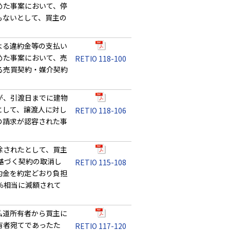
めた事案において、停
もないとして、買主の
よる違約金等の支払い
めた事案において、売
RETIO 118-100
る売買契約・媒介契約
が、引渡日までに建物
として、譲渡人に対し
RETIO 118-106
の請求が認容された事
除されたとして、買主
基づく契約の取消し
RETIO 115-108
約金を約定どおり負担
％相当に減額されて
私道所有者から買主に
有者宛てであったた
RETIO 117-120