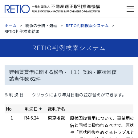
ホーム
紛争の予防・処理
RETIO判例検索システム
RETIO判例検索結果
RETIO判例検索システム
建物賃貸借に関する紛争 - （１）契約 - 原状回復
該当件数
62
件
※判 決 日
クリックにより年月日順の並び替えができます。
No.
判決日
裁判所名
1
R4.6.24
東京地裁
原状回復費用について、事業用の
借と同様に扱われるべきで、原状
や「原状回復をめぐるトラブルと