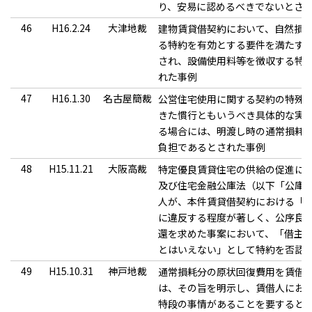
り、安易に認めるべきでないとさ
46
H16.2.24
大津地裁
建物賃貸借契約において、自然損
る特約を有効とする要件を満たす
され、設備使用料等を徴収する特
れた事例
47
H16.1.30
名古屋簡裁
公営住宅使用に関する契約の特殊
きた慣行ともいうべき具体的な実
る場合には、明渡し時の通常損耗
負担であるとされた事例
48
H15.11.21
大阪高裁
特定優良賃貸住宅の供給の促進に
及び住宅金融公庫法（以下「公庫
人が、本件賃貸借契約における「
に違反する程度が著しく、公序良
還を求めた事案において、「借主
とはいえない」として特約を否認
49
H15.10.31
神戸地裁
通常損耗分の原状回復費用を賃借
は、その旨を明示し、賃借人にお
特段の事情があることを要すると