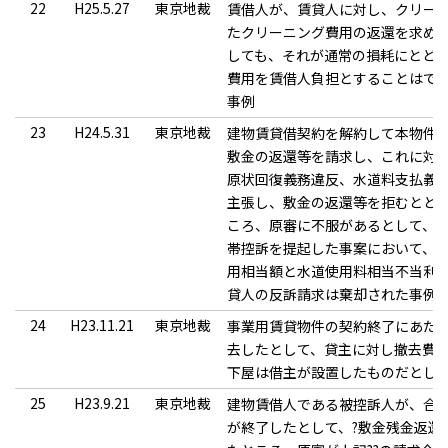
22
H25.5.27
東京地裁
賃借人が、賃貸人に対し、クリー
たクリーニング費用の返還を求め
しても、それが通常の損耗にとど
費用を賃借人負担とすることはで
事例
23
H24.5.31
東京地裁
建物賃貸借契約を解約して本物件
敷金の返還等を請求し、これに対
原状回復義務違反、水道料支払義
主張し、敷金の返還等を拒むとと
ころ、原審に不服があるとして、
帯控訴を提起した事案において、
用相当額と水道使用料相当不当利
貸人の反訴請求は棄却された事例
24
H23.11.21
東京地裁
事業用賃貸物件の契約終了にあた
去したとして、貸主に対し撤去費
下屋は借主が設置したものだとし
25
H23.9.21
東京地裁
建物賃借人である被控訴人が、合
が終了したとして、?敷金残金返還