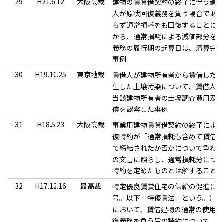
29
H21.6.12
大阪高裁
建物の賃貸借契約の終了に伴う建
人が原状回復義務を負う場合であ
らず通常損耗をも回復することに
から、通常損耗による減価部分を
義務の履行期の起算日は、清算完
事例
30
H19.10.25
東京地裁
賃借人が建物所有者から賃借した
生した土壌汚染について、賃借人
当該建物所有者の土壌調査費用及
償を認容した事例
31
H18.5.23
大阪高裁
事業用建物賃貸借契約の終了によ
復特約が「通常損耗も含めて賃借
て締結されたか否かについて争わ
の文言に照らし、通常損耗分につ
特約を定めたものとは解すること
32
H17.12.16
最高裁
特定優良賃貸住宅の供給の促進に関す
号。以下「特優賃法」という。）
において、賃借建物の通常の使用
復義務を負う旨の特約について、