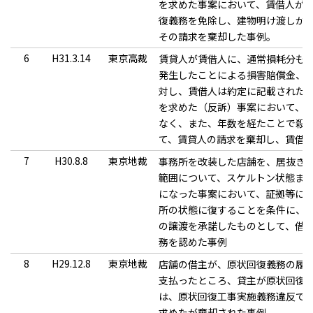
を求めた事案において、賃借人が
復義務を免除し、建物明け渡しが
その請求を棄却した事例。
6
H31.3.14
東京高裁
賃貸人が賃借人に、通常損耗分も
発生したことによる損害賠償金、
対し、賃借人は約定に記載された
を求めた（反訴）事案において、
なく、また、年数を経たことで殺
て、賃貸人の請求を棄却し、賃借
7
H30.8.8
東京地裁
事務所を改装した店舗を、居抜き
範囲について、スケルトン状態ま
になった事案において、証拠等に
所の状態に復することを条件に、
の譲渡を承諾したものとして、借
務を認めた事例
8
H29.12.8
東京地裁
店舗の借主が、原状回復義務の履
支払ったところ、貸主が原状回復
は、原状回復工事実施義務違反で
求めたが棄却された事例