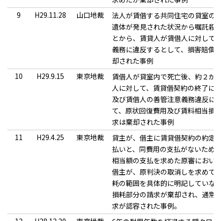
9
H29.11.28
山口地裁
法人が賃借する共同住宅の貸室の
遺体が発見された状況から嘱託殺
とから、賃貸人が賃借人に対して
義務に違反するとして、損害賠償
却された事例
10
H29.9.15
東京地裁
賃借人が貸室内で死亡後、約２か
人に対して、賃貸借契約の終了に
及び賃借人の善管注意義務違反に
て、原状回復費用及び賃料相当損
求は棄却された事例
11
H29.4.25
東京地裁
貸主が、借主に賃貸借契約の約定
払いと、同費用の支払がないため
相当額の支払を求めた原審におい
借主が、原判決の取消しを求めて
耗の範囲を具体的に明記していな
損耗部分の請求が棄却され、通常
求が認容された事例。