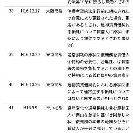
約法第10条に照らし無効とされた事例 (
38
H16.12.17
大阪高裁
消費者契約法施行前に締結された
の合意により更新された場合、更
用があるとされ、建物賃貸借契約
る損耗について賃借人に原状回復義
条により無効であるとされた事例(第一審 
84）
39
H16.10.29
東京簡裁
通常損耗の原状回復義務を賃借人
①特約の必要性、合理性、②賃借
等の義務を負担することの説明を
が特約による義務負担の意思表示
40
H16.10.26
東京簡裁
建物賃貸借契約における原状回復
によって通常生ずる損耗について
はないと解するのが相当とされた
41
H16.9.9
神戸地裁
経年変化や通常損耗を含む原状回
人が自由な意思に基づき同意した
状回復義務の本来の範囲及びそれ
賃貸人が十分に説明していること