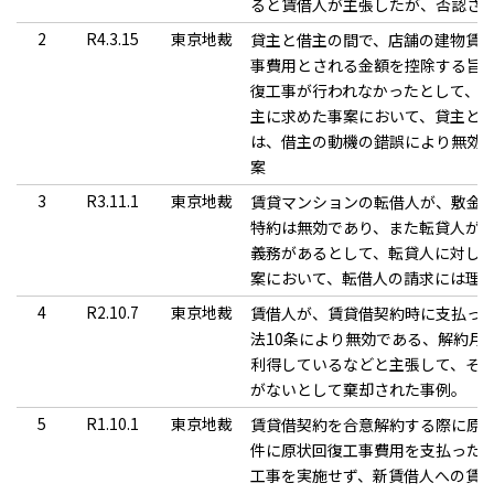
ると賃借人が主張したが、否認さ
2
R4.3.15
東京地裁
貸主と借主の間で、店舗の建物賃
事費用とされる金額を控除する旨
復工事が行われなかったとして、
主に求めた事案において、貸主と
は、借主の動機の錯誤により無効
案
3
R3.11.1
東京地裁
賃貸マンションの転借人が、敷金
特約は無効であり、また転貸人が
義務があるとして、転貸人に対し
案において、転借人の請求には理
4
R2.10.7
東京地裁
賃借人が、賃貸借契約時に支払っ
法10条により無効である、解約月
利得しているなどと主張して、そ
がないとして棄却された事例。
5
R1.10.1
東京地裁
賃貸借契約を合意解約する際に原
件に原状回復工事費用を支払った
工事を実施せず、新賃借人への賃