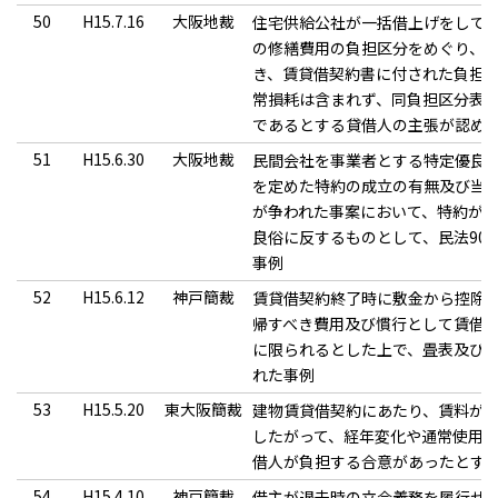
50
H15.7.16
大阪地裁
住宅供給公社が一括借上げをして
の修繕費用の負担区分をめぐり、
き、賃貸借契約書に付された負担
常損耗は含まれず、同負担区分表
であるとする貸借人の主張が認め
51
H15.6.30
大阪地裁
民間会社を事業者とする特定優良
を定めた特約の成立の有無及び当
が争われた事案において、特約が
良俗に反するものとして、民法90
事例
52
H15.6.12
神戸簡裁
賃貸借契約終了時に敷金から控除
帰すべき費用及び慣行として賃借
に限られるとした上で、畳表及び
れた事例
53
H15.5.20
東大阪簡裁
建物賃貸借契約にあたり、賃料が
したがって、経年変化や通常使用
借人が負担する合意があったとす
54
H15.4.10
神戸簡裁
借主が退去時の立会義務を履行せ