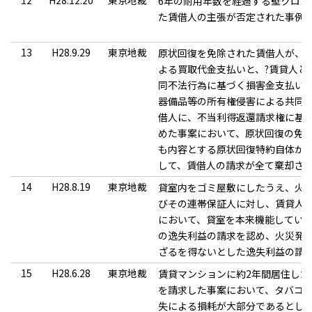
12
H28.12.20
東京地裁
6年の耐用年数を経過する壁クロ
た賃借人の主張が否定された事例
13
H28.9.29
東京地裁
原状回復を免除された賃借人が、主
よる買取代金支払いと、?賃貸人と
同不法行為に基づく損害金支払いを
器備品等の所有権侵害による共同不
借人に、不当利得返還請求権に基
めた事案において、原状回復の免
も内容とする原状回復特約自体が
して、賃借人の請求が全て棄却さ
14
H28.8.19
東京地裁
貸室内をゴミ屋敷にしたうえ、火
びその連帯保証人に対し、賃貸人
において、貸室を本来機能してい
の逸失利益の請求を認め、火災発
ざるを得ないとした逸失利益の請
15
H28.6.28
東京地裁
賃貸マンションに約2年間居住し
を請求した事案において、タバコ
失による損耗が大部分であるとし