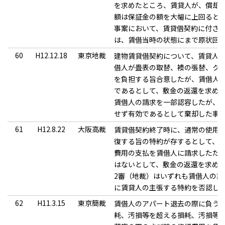
を求めたところ、賃貸人が、償却
額は保証金の額を大幅に上回ると
事案において、賃貸借契約に付さ
は、賃借当時の状態にまで原状回
60
H12.12.18
東京地裁
建物賃貸借契約について、賃貸人
借人が畳表の取替、襖の張替、ク
を負担する旨合意したが、賃借人
であるとして、敷金の返還を求めて
賃借人の請求を一部認容したが、
せず有効であるとして棄却した事
61
H12.8.22
大阪高裁
賃貸借契約終了時に、通常の使用
復する旨の特約が存するとして、
費用の支払を賃借人に請求したた
はないとして、敷金の返還を求めて
2審（地裁）はいずれも賃借人の
に賃貸人の主張する特約を否認し
62
H11.3.15
東京簡裁
賃借人のアパート退去の際に負う
耗、汚損等を超える損耗、汚損等で