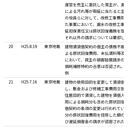
運営を売主に委託した買主が、漏
による汚れ等が瑕疵に当たると主
の役員らに対して、改修工事費用
た事案において、漏水の改修工事
疵担保責任又は原状回復義務を理
それ以外の請求については棄却し
20
H25.8.19
東京地裁
建物賃貸借契約の借主の債務不履
よる原状回復費用、未払賃料等及
において、貸主の損害賠償請求の
損耗補修特約の合意は否認され、
例
21
H25.7.16
東京地裁
建物の使用目的を変更して賃貸借
し、敷金および修繕工事費用立替
住居目的で賃貸した建物を賃借人
用による損耗分も含めた原状回復
借契約の条項の変更は行われてい
分の原状回復費用を控除した額の
び遅延損害金の請求が認容された