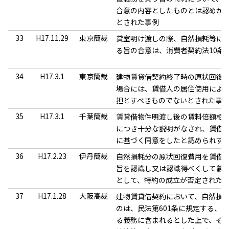
合意の内容としたものとは認めが
とされた事例
33
H17.11.29
東京簡裁
貸室明け渡しの際、自然損耗等に
る旨の合意は、消費者契約法10条
34
H17.3.1
東京簡裁
建物賃貸借契約終了時の原状回復
場合には、賃借人の居住使用によ
担とすべきものでないとされた事
35
H17.3.1
千葉簡裁
賃貸借物件明渡し後の賃料倍額相
につき十分な説明がなされ、賃借
に基づく同意をしたと認められず
36
H17.2.23
伊丹簡裁
自然損耗分の原状回復費用を賃借
旨を認識し又は認識得べくして義
として、特約の成立が否定された
37
H17.1.28
大阪高裁
建物賃貸借契約において、自然損
のは、民法第601条に規定する、
る義務に含まれるとした上で、そ