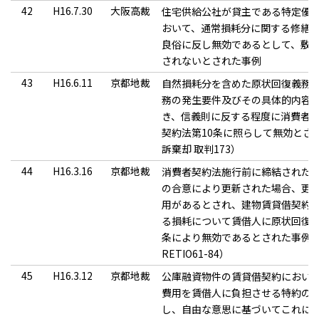
42
H16.7.30
大阪高裁
住宅供給公社が貸主である特定優
おいて、通常損耗分に関する修繕
良俗に反し無効であるとして、敷
されないとされた事例
43
H16.6.11
京都地裁
自然損耗分を含めた原状回復義務
務の発生要件及びその具体的内容
き、信義則に反する程度に消費者
契約法第10条に照らして無効とされた事
訴棄却 取判173）
44
H16.3.16
京都地裁
消費者契約法施行前に締結された
の合意により更新された場合、更
用があるとされ、建物賃貸借契約
る損耗について賃借人に原状回復義
条により無効であるとされた事例(控訴審
RETIO61-84）
45
H16.3.12
京都地裁
公庫融資物件の賃貸借契約におい
費用を賃借人に負担させる特約の
し、自由な意思に基づいてこれに