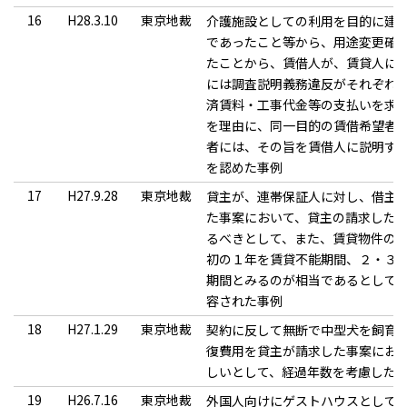
16
H28.3.10
東京地裁
介護施設としての利用を目的に建
であったこと等から、用途変更確
たことから、賃借人が、賃貸人に
には調査説明義務違反がそれぞれ
済賃料・工事代金等の支払いを求
を理由に、同一目的の賃借希望者
者には、その旨を賃借人に説明す
を認めた事例
17
H27.9.28
東京地裁
貸主が、連帯保証人に対し、借主
た事案において、貸主の請求した
るべきとして、また、賃貸物件の
初の１年を賃貸不能期間、２・３
期間とみるのが相当であるとして
容された事例
18
H27.1.29
東京地裁
契約に反して無断で中型犬を飼育
復費用を貸主が請求した事案にお
しいとして、経過年数を考慮した全
19
H26.7.16
東京地裁
外国人向けにゲストハウスとして