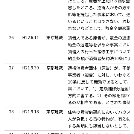
たところ、原審が上記??の請求全
容したところ、控訴人がその敗訴
訴等を提起した事案において、通
いるということはできない、原状
れないなどとして、敷金全額返還
26
H22.6.11
東京地裁
賃借人である原告が、敷金の返還
約金の返還等を求めた事案におい
賃借人の行った補修工事について
約金条項が消費者契約法10条によ
27
H21.9.30
京都地裁
適格消費者団体（原告）が、不動
事業者（被告）に対し、いわゆる
10条に反して無効であるとして、
訟において、1）定額補修分担金条
方的に害する、2）その額を問わ
るのが相当である、とされた事例
28
H21.9.18
東京地裁
住宅の賃貸借契約においてハウス
人が負担する旨の特約が、有効に成
する条項にも該当しないとして、