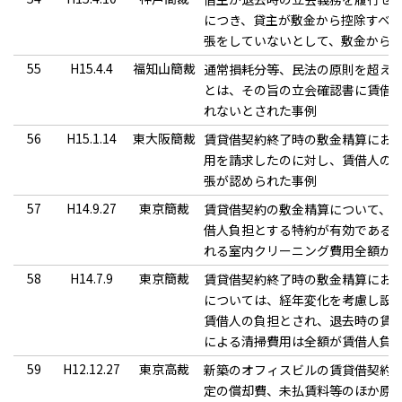
につき、貸主が敷金から控除すべ
張をしていないとして、敷金から
55
H15.4.4
福知山簡裁
通常損耗分等、民法の原則を超え
とは、その旨の立会確認書に賃借
れないとされた事例
56
H15.1.14
東大阪簡裁
賃貸借契約終了時の敷金精算にお
用を請求したのに対し、賃借人の
張が認められた事例
57
H14.9.27
東京簡裁
賃貸借契約の敷金精算について、
借人負担とする特約が有効である
れる室内クリーニング費用全額が
58
H14.7.9
東京簡裁
賃貸借契約終了時の敷金精算にお
については、経年変化を考慮し設
賃借人の負担とされ、退去時の賃
による清掃費用は全額が賃借人負
59
H12.12.27
東京高裁
新築のオフィスビルの賃貸借契約
定の償却費、未払賃料等のほか原