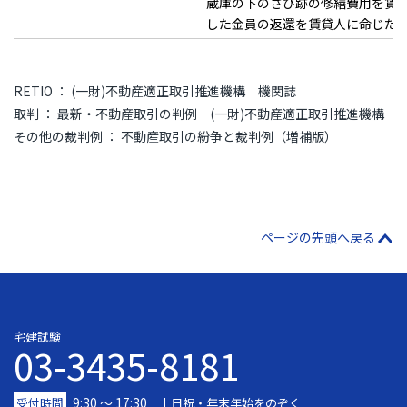
蔵庫の下のさび跡の修繕費用を賃
した金員の返還を賃貸人に命じた
RETIO ： (一財)不動産適正取引推進機構 機関誌
取判 ： 最新・不動産取引の判例 (一財)不動産適正取引推進機構
その他の裁判例 ： 不動産取引の紛争と裁判例（増補版）
ページの先頭へ戻る
宅建試験
03-3435-8181
9:30 〜 17:30
受付時間
土日祝・年末年始をのぞく