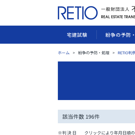
宅建試験
紛争の予防
ホーム
紛争の予防・処理
RETIO
該当件数
196
件
※判 決 日
クリックにより年月日順の