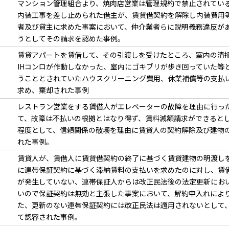
マンション管理組合より、焼肉店営業は管理規約で禁止されてい
内装工事を差し止められた借主が、賃貸借契約を解除し内装費用
者及び貸主に求めた事案において、仲介業者らに説明義務違反が
うとしてその請求を認めた事例。
賃貸アパートを賃借して、その引渡しを受けたところ、室内の清
IHコンロが作動しなかった、室内にゴキブリが歩き回っていた等
うこととされていたハウスクリーニング費用、休業補償等の支払
求め、棄却された事例
レストラン営業をする賃借人がエレベーターの故障を理由に行っ
て、故障は不払いの根拠とはなり得ず、賃料減額請求ができるとし
程度として、信頼関係の破壊を理由に賃貸人の契約解除及び建物
れた事例。
賃貸人が、賃借人に賃貸借契約の終了に基づく賃貸建物の明渡し
に連帯保証契約に基づく滞納賃料の支払いを求めたのに対し、賃
が発生していない、連帯保証人からは改正民法後の法定更新にお
いので保証契約は無効と主張した事案において、解約申入れによ
た、更新のない連帯保証契約には改正民法は適用されないとして
て認容された事例。