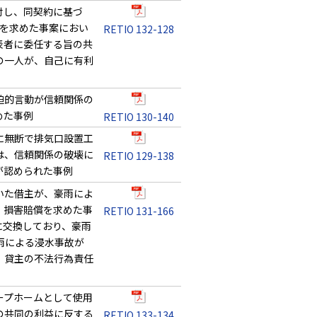
対し、同契約に基づ
等を求めた事案におい
RETIO 132-128
表者に委任する旨の共
の一人が、自己に有利
迫的言動が信頼関係の
めた事例
RETIO 130-140
に無断で排気口設置工
は、信頼関係の破壊に
RETIO 129-138
が認められた事例
いた借主が、豪雨によ
、損害賠償を求めた事
RETIO 131-166
に交換しており、豪雨
雨による浸水事故が
、貸主の不法行為責任
ープホームとして使用
の共同の利益に反する
RETIO 133-134