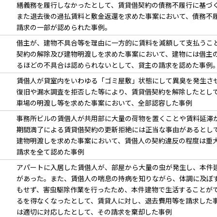
繕義務を履行しなかったとして、賃貸借契約の債務不履行に基づ
また退去後の過払賃料と敷金返還を求めた事案において、債務不
請求の一部が認められた事例。
借主が、建物不具合等を理由に一方的に賃料を減額して支払うこ
契約の解除及び建物明渡しを求めた事案において、建物には借主
るほどの不具合は認められないとして、貸主の請求を認めた事例
賃借人が貸室内をいわゆる「ゴミ屋敷」状態にして異臭を発生さ
復旧や漏水調査を拒否した等により、賃貸借契約を解除したとし
車場の明渡し等を求めた事案において、全部認容した事例
事務所ビルの賃借人が共用部に大量の荷物を置くことや賃料延滞
期間満了による賃貸借契約の更新拒絶には正当な事由があるとし
建物明渡しを求めた事案において、賃借人の契約違反の程度は重
請求を全て認めた事例
アパートに入居した賃借人が、部屋から大量の虫が発生し、本件
があった。また、賃借人の喘息の持病を知りながら、体調に及ぼ
もせず、害虫駆除作業を行ったため、本件建物で生活することが
るを得なくなったとして、賃貸人に対し、退去費用等を請求した
は適切に対応したとして、その請求を棄却した事例