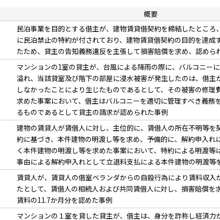
概要
民泊事業を目的とする借主が、建物賃貸借契約を締結したところ
に民泊禁止の特約が付されており、建物賃貸借契約の目的を達成
たため、貸主の告知義務違反を主張して損害賠償を求め、認めら
マンションの1室の貸主が、台風による降雨の際に、バルコニー
溢れ、当該貸室及び階下の部屋に浸水被害が発生したのは、借主
しなかったことにより生じたものであるとして、その被害の修理
求めた事案において、借主はバルコニーを適切に管理すべき義務
るものであるとして貸主の請求が認められた事例
建物の賃貸人が賃借人に対し、主位的に、賃借人の所在不明等を
約に基づき、本件建物の明渡し等を求め、予備的に、解約申入れ
く本件建物の明渡し等を求めた事案において、特約による明渡等
事由による解約申入れとして立退料支払による本件建物の明渡等
賃貸人が、賃貸人の借室ベランダからの自殺行為により賃料収入
たとして、賃借人の相続人および共同賃借人に対し、損害賠償を
賃料の11.7か月分を認めた事例
マンションの１室を貸した貸主が、借主は、身分を詐称し経済力