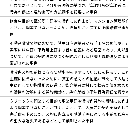
行為であるとして、区分所有法等に基づき、管理組合の管理者に
行為の停止と違約金等の支払請求を認容した事例
飲食店目的で区分所有建物を賃借した借主が、マンション管理組
とされ、開業できなかったため、管理組合と貸主に損害賠償を求
例
不動産賃貸契約において、借主は宅建業者から「１階の角部屋」
実際には床面が平均地上面より低い位置にある居室であり、角部
ついて、消費者契約法に基づく契約取消し及び説明義務違反によ
棄却された事例
賃貸借契約の前提となる要望事項を明示していたにも拘らず、こ
正確に伝えなかったために、貸主の意向との齟齬が判明して入居
主に対して初期費用の返還と、媒介業者に対して損害賠償を求め
の動機の錯誤による契約無効と、媒介業者の不法行為責任を認め
クリニックを開業する目的で事業用建物賃貸借契約を締結した借
より開業できないことが判明したとして、入居前に契約を解約し
害賠償を求めたが、契約に先立ち所轄消防署に対する事前の照会
の重大な過失であるなどとして棄却された事例