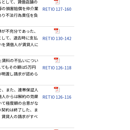
るとして、賃借店舗の
等の損害賠償を仲介業
RETIO 127-160
あり不法行為責任を負
掃が不充分であった、
として、退去時に支払
RETIO 130-142
いを賃借人が賃貸人に
た賃料の不払いについ
てもその額は5万円
RETIO 126-118
の明渡し請求が認めら
を、また、連帯保証人
借人からは解約の効果
RETIO 126-116
いて極度額の合意がな
り契約は終了した、ま
、賃貸人の請求がすべ