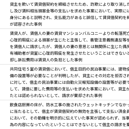
貸主を欺いて賃貸借契約を締結させたため、詐欺により取り消し
し及び賃料相当損害金等の支払いを求めた事案において、実際に
身分にあると説明され、支払能力があると誤信して賃貸借契約を
が認容された事例
賃貸人が、賃借人の妻の賃貸マンションバルコニーよりの転落死
心理的瑕疵による損害が生じたと主張して、善管注意義務違反等
を賃借人に請求したが、賃借人の妻の意思とは無関係に生じた偶
有補助者が貸室に心理的瑕疵を発生させたということはできない
却し訴訟費用は賃貸人の負担とした事例
共同住宅５室の賃貸借において、借主目的の民泊事業には、建物
備の設置等が必要なことが判明したが、貸主にその対応を拒否さ
に対して、借主の民泊事業には自動火災報知設備の設置等が必要
して、賃借に要した費用等の支払いを求めた事案において、貸主
たとは認められないとして、請求が棄却された事例
飲食店厨房の床が、防水工事の施されたウェットキッチンでなか
に当たるとして、借主が賃貸借契約の無効を主張して支払い済金
において、その動機を明示的に伝えていた事実が認められず、当
為の内容になっていたということはできないとして借主の請求を