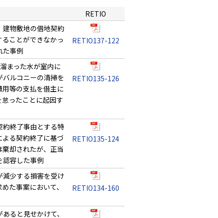
RETIO
、建物敷地の借地契約
することができなかっ
RETIO137-122
れた事例
に溜まった水が室内に
がバルコニーの清掃を
RETIO135-126
費用等の支払を借主に
を怠ったことに起因す
契約終了事由とする特
による契約終了に基づ
RETIO135-124
は棄却されたが、正当
を認容した事例
が減少する損害を受け
求めた事案において、
RETIO134-160
があると見せかけて、