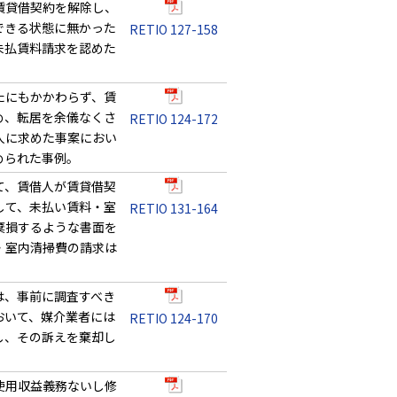
賃貸借契約を解除し、
できる状態に無かった
RETIO 127-158
未払賃料請求を認めた
たにもかかわらず、賃
め、転居を余儀なくさ
RETIO 124-172
人に求めた事案におい
められた事例。
て、賃借人が賃貸借契
して、未払い賃料・室
RETIO 131-164
棄損するような書面を
・室内清掃費の請求は
は、事前に調査すべき
おいて、媒介業者には
RETIO 124-170
し、その訴えを棄却し
使用収益義務ないし修