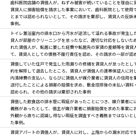
歯科医院店舗の賃借人が、ねずみ被害が続いていることを理由に
賃貸人に損害賠償を請求した事案において、歯科医院として使用
とまでは認められないとして、その請求を棄却し、賃貸人の反訴
事例。
トイレ兼浴室内の排水口から汚水が逆流して溢れる事故が発生し
貸人が部屋のクリーニングを怠ったなど、適切な対応をしないた
れた賃借人が、転居に要した経費や転居先の家賃の差額等を賃貸
て、賃貸人としての債務不履行責任を認め、その請求の一部が認
賃借していた住戸で発生した雨漏りの修繕を賃貸人が怠ったとし
約を解除して退去したところ、賃貸人が賃借人の連帯保証人に対
内清掃費の支払い、ならびに賃借人が媒介業者に賃貸人の信用を
送付したことによる損害の賠償を求め、敷金控除後の未払い賃料
認められ、その他の請求は棄却された事例
賃借した飲食店の排水管に瑕疵があったことにつき、媒介業者に
義務があったとして、借主が媒介業者に損害賠償を求めた事案に
外観から直ちに認識し得ない瑕疵を調査すべき義務まではないと
た事例。
賃貸アパートの賃借人が、賃貸人に対し、上階からの漏水対応で