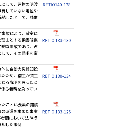
たとして、建物の明渡
RETIO140-128
は有していない地位や
締結したとして、請求
亡事故により、貸室に
を理由とする損害賠償
RETIO 133-130
発的な事故であり、占
として、その請求を棄
全体に自動火災報知設
れたため、借主が貸主
RETIO 130-134
である説明を怠ったと
が係る義務を負ってい
ったことは要素の錯誤
員の返還を求めた事案
RETIO 133-126
事者間において法律行
棄却した事例