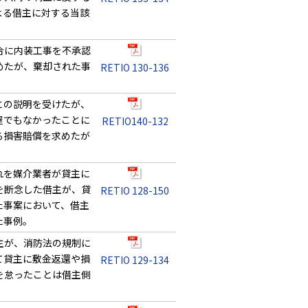
よる借主に対する当該
合に内装工事を不承認
めたが、棄却された事
RETIO 130-136
との説明を受けたが、
屋でもなかったことに
RETIO140-132
る損害賠償を求めたが
れを媒介業者が貸主に
を断念した借主が、貸
RETIO 128-150
た事案において、借主
た事例。
主が、消防法の規制に
て貸主に敷金返還や損
RETIO 129-134
を怠ったことは借主側