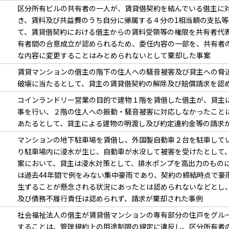
区分所有ビルの共有者の一人が、賃貸借契約を結んでいる借主に
き、賃料及び共益費のうち自分に帰属する４分の1相当額の支払
て、賃貸借契約における借主からの賃料受領等の権限を共有者代
有者間の合意成立が認められるため、委任内容の一部を、共有者
な内容に変更することはみとめられないとして棄却した事案
賃貸マンションの借主の階下の住人への騒音被害及び貸主への脅
破壊に当たるとして、貸主の賃貸借契約の解除及び賠償請求を認
コインランドリー営業の目的で建物１階を賃借した借主が、貸主
事を行い、２階の住人への振動・騒音被害に対応しなかったこと
あたるとして、貸主による建物の明渡し及び約定違約金等の請求
マンションの地下駐車場を賃借し、外国製自動車２台を駐車して
り駐車場内に浸水が生じ、自動車が水没して被害を受けたとして
案において、貸主は浸水対策として、排水ポンプを高出力のもの
は過去44年間で例をみない集中豪雨であり、契約の締結時点で豪
生ずることが懸念される状況にあったとは認められないなどとし
及び債務不履行責任は認められず、請求が棄却された事例
社会福祉法人の借主が賃貸借マンションの専有部分の住戸をグル
することは、管理規約上の用途制限の規定に違反し、区分所有者