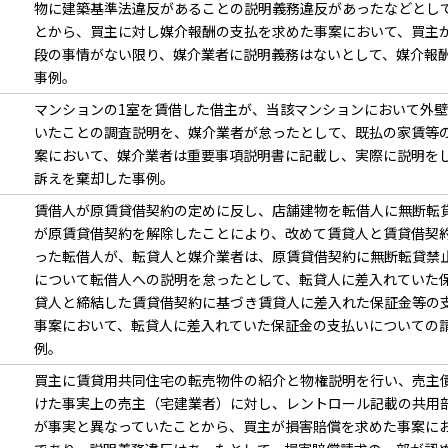
物に建築基準法違反があることの説明義務違反があったなどとし
とから、買主に対し媒介報酬の支払を求めた事案において、買主
段の事情がない限り、媒介業者に説明義務はないとして、媒介報
事例。
マンションの1室を賃借した借主が、当該マンションにおいて外
いたことの調査説明を、媒介業者が怠ったとして、既払の家賃等
案において、媒介業者は重要事項説明書に記載し、実際に説明を
訴えを棄却した事例。
賃借人が原賃貸借契約の定めに反し、店舗建物を転借人に無断転
が原賃貸借契約を解除したことにより、改めて賃貸人と賃貸借契
った転借人が、転貸人と媒介業者は、原賃貸借契約に無断転貸禁
について転借人への説明を怠ったとして、転貸人に差入れていた
貸人と締結した賃貸借契約に基づき賃貸人に差入れた保証金等の
事案において、転貸人に差入れていた保証金の支払いについての
例。
買主に賃貸用共同住宅の転売物件の紹介と物権説明を行い、売主
けた事実上の売主（宅建業者）に対し、レントロール記載の共用
が事実と異なっていたことから、買主が損害賠償を求めた事案に