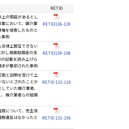
RETIO
令上の瑕疵があるとし
事案において、媒介業
RETIO136-120
待権を侵害したものと
た事例
も法律上居住できない
に対し損害賠償金の支
RETIO139-108
書の記載を読み上げら
請求が棄却された事例
可能と説明を受けて土
いないとされたことか
RETIO 132-116
をしていた媒介業者、
し、媒介業者らの賠償
程度について、売主及
義務違反はなかったと
RETIO 131-156