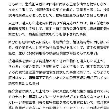
るもので、営業担当者には価格に関する正確な情報を提供しなか
ったと主張して、損害賠償金の支払を求め、営業担当者には、投
説明義務違反があったとして、損害賠償金の支払いを命じた事例
買主は、購入した建物内に雨漏りが発見されたのは、媒介業者の
義務違反等と主張して、売主・買主両方の媒介業者に修繕費用等
案において、損害賠償請求を行うも却下された事例
区分所有建物の売買に際し、修繕積立金、管理規約等に関し誤っ
者、媒介業者らに共同不法行為責任があるとして、買主の売買契
無効、並びに契約費用等の損害賠償請求が認められた事例。
接道義務を満たさず再建築不可とされた物件を購入した買主が、
られる」と媒介業者から説明を受けたと主張して、売主業者及び
よる売買代金返還や損害賠償を請求した事案において、そのよう
証拠はなく、再建築不可物件であるとの重要事項説明が正しくな
請求を棄却した事例
媒介業者が購入した土地の一部に未登記の地役権が設定されてい
その土地上に建築したガレージを撤去せざるを得なくなったとし
ガレージの撤去費用等の損害賠償を求めた事案において、媒介業
等に利用ができないことの説明をしていたとして、その請求が棄