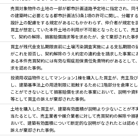
売買対象物件の土地の一部が都市計画道路予定地に指定され、同
の建築時に必要となる都市計画法53条1項の許可に関し、分離す
設計上の配慮をする規定があるにもかかわらず、仲介者が規定を
買主が想定していた本件土地の利用が不可能となったとして、売
て、契約の解除、損害賠償請求等を求めたが、全て棄却された事
買主が残代金支払期限直前に土壌汚染調査実施による支払期限の
がこれを拒否し、契約解除のうえ約定の違約金を請求した事案に
ある本件売買契約には有効な瑕疵担保責任免責特約があるとして
求を認めた事例。
投資用収益物件としてマンション1棟を購入した買主が、売主及
し、建築基準法上の用途制限に抵触するために1階部分を倉庫と
ことができないとして損害賠償を求めた事案において、説明や資
等として買主の訴えが棄却された事例。
土地を購入した買主が、建築有効面積が説明より少ないことが不
当たるとして、売主業者や媒介業者に対して売買契約の解除や損
おいて、建築有効面積について断定的な説明がなされたとは認め
訴えが棄却された事例。