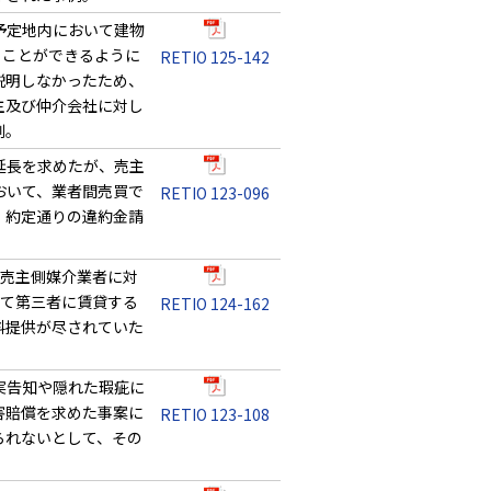
予定地内において建物
ることができるように
RETIO 125-142
説明しなかったため、
主及び仲介会社に対し
例。
延長を求めたが、売主
おいて、業者間売買で
RETIO 123-096
、約定通りの違約金請
び売主側媒介業者に対
して第三者に賃貸する
RETIO 124-162
料提供が尽されていた
実告知や隠れた瑕疵に
害賠償を求めた事案に
RETIO 123-108
られないとして、その