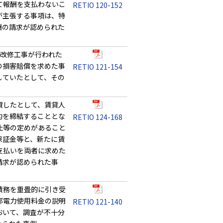
て報酬を支払わないこ
RETIO 120-152
が主張する事項は、特
酬の請求が認められた
壁改修工事が行われた
の損害賠償を求めた事
RETIO 121-154
していたとして、その
貸したとして、賃貸人
約を締結することとな
RETIO 124-168
止等の定めがあること
保証金等と、新たに賃
支払いを両者に求めた
請求が認められた事
債務を重畳的に引き受
部電力使用料金の説明
RETIO 121-140
おいて、調査が不十分