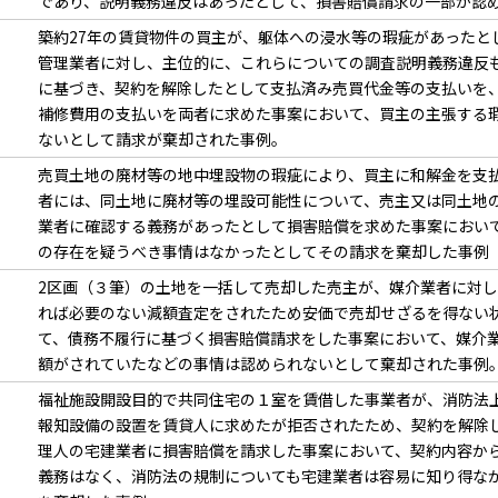
であり、説明義務違反はあったとして、損害賠償請求の一部が認
築約27年の賃貸物件の買主が、躯体への浸水等の瑕疵があったと
管理業者に対し、主位的に、これらについての調査説明義務違反
に基づき、契約を解除したとして支払済み売買代金等の支払いを
補修費用の支払いを両者に求めた事案において、買主の主張する
ないとして請求が棄却された事例。
売買土地の廃材等の地中埋設物の瑕疵により、買主に和解金を支
者には、同土地に廃材等の埋設可能性について、売主又は同土地
業者に確認する義務があったとして損害賠償を求めた事案におい
の存在を疑うべき事情はなかったとしてその請求を棄却した事例
2区画（３筆）の土地を一括して売却した売主が、媒介業者に対
れば必要のない減額査定をされたため安価で売却せざるを得ない
て、債務不履行に基づく損害賠償請求をした事案において、媒介
額がされていたなどの事情は認められないとして棄却された事例
福祉施設開設目的で共同住宅の１室を賃借した事業者が、消防法
報知設備の設置を賃貸人に求めたが拒否されたため、契約を解除
理人の宅建業者に損害賠償を請求した事案において、契約内容か
義務はなく、消防法の規制についても宅建業者は容易に知り得な