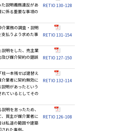
った説明義務違反があ
RETIO 130-128
資に係る重要な事項の
仲介業務の調査・説明
を支払うよう求めた事
RETIO 131-154
た説明をした、売主業
約及び媒介契約の錯誤
RETIO 127-150
「柱一本残せば建替え
媒介業者に契約無効に
RETIO 132-114
な説明があったという
されているとしてその
る説明を怠ったため、
て、買主が媒介業者に
RETIO 126-108
者は私道の範囲や建築
却された事例。