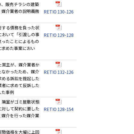
り、販売チラシの建築
、媒介業者の説明義務
RETIO 130-126
対する債務を負った状
において「引渡しの事
RETIO 129-128
怠ったことによるもの
に求めた事案におい
た買主が、媒介業者か
たなかったため、媒介
RETIO 132-126
求める訴訟を提起した
業者に求めて反訴した
した事例
、隣室がゴミ屋敷状態
に対して契約に要した
RETIO 128-154
く媒介を行った媒介業
実勢価格を大幅に上回