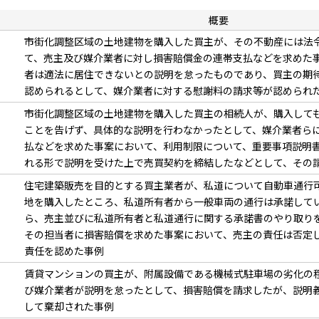
概要
市街化調整区域の土地建物を購入した買主が、その不動産には法
て、売主及び媒介業者に対し損害賠償金の連帯支払などを求めた
者は適法に居住できないとの説明を怠ったものであり、買主の期
認められるとして、媒介業者に対する慰謝料の請求等が認められ
市街化調整区域の土地建物を購入した買主の相続人が、購入して
ことを告げず、具体的な説明を行わなかったとして、媒介業者ら
払などを求めた事案において、利用制限について、重要事項説明
れる形で説明を受けた上で売買契約を締結したなどとして、その
住宅建築販売を目的とする買主業者が、私道について自動車通行
地を購入したところ、私道所有者から一般車両の通行は承諾して
ら、売主並びに私道所有者と私道通行に関する承諾書のやり取り
その担当者に損害賠償を求めた事案において、売主の責任は否定
責任を認めた事例
賃貸マンションの買主が、附属設備である機械式駐車場の劣化の
び媒介業者が説明を怠ったとして、損害賠償を請求したが、説明
して棄却された事例