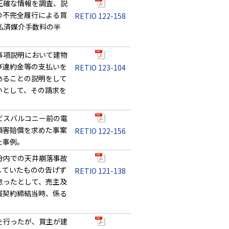
正確な情報を調査、説
の不完全履行による買
RETIO 122-158
払済媒介手数料の半
事項説明において建物
び違約金等の支払いを
RETIO 123-104
あることの説明をして
いとして、その請求を
ビスバルコニー前の電
損害賠償を求めた事案
RETIO 122-156
た事例。
分内での天井崩落事故
していたものの告げず
RETIO 121-138
怠ったとして、売主及
買契約締結当時、係る
を行ったが、買主が建