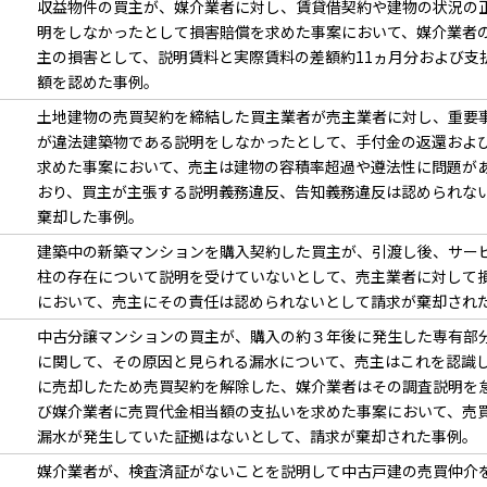
収益物件の買主が、媒介業者に対し、賃貸借契約や建物の状況の
明をしなかったとして損害賠償を求めた事案において、媒介業者
主の損害として、説明賃料と実際賃料の差額約11ヵ月分および支
額を認めた事例。
土地建物の売買契約を締結した買主業者が売主業者に対し、重要
が違法建築物である説明をしなかったとして、手付金の返還およ
求めた事案において、売主は建物の容積率超過や遵法性に問題が
おり、買主が主張する説明義務違反、告知義務違反は認められな
棄却した事例。
建築中の新築マンションを購入契約した買主が、引渡し後、サー
柱の存在について説明を受けていないとして、売主業者に対して
において、売主にその責任は認められないとして請求が棄却され
中古分譲マンションの買主が、購入の約３年後に発生した専有部
に関して、その原因と見られる漏水について、売主はこれを認識
に売却したため売買契約を解除した、媒介業者はその調査説明を
び媒介業者に売買代金相当額の支払いを求めた事案において、売
漏水が発生していた証拠はないとして、請求が棄却された事例。
媒介業者が、検査済証がないことを説明して中古戸建の売買仲介