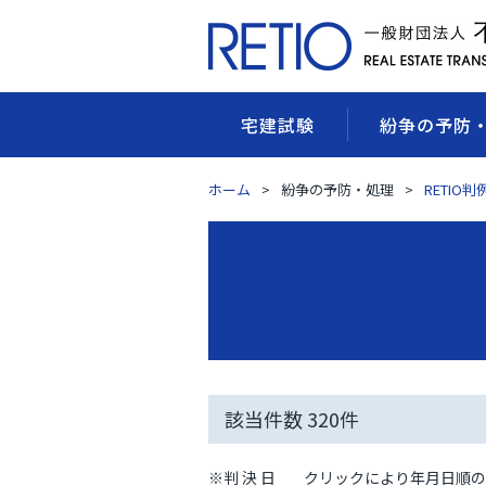
宅建試験
紛争の予防
ホーム
紛争の予防・処理
RETIO
該当件数
320
件
※判 決 日
クリックにより年月日順の