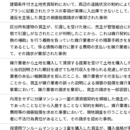
建築条件付き土地売買契約において、周辺の道路状況の制約によ
プランに記載されたクラスの車両が車庫に入出庫できないとして
違反を主張した買主の損害賠償請求が棄却された事例
区分所有建物の買主が、引渡しを受けた後に、売主が管理組合に
態で引渡しがなされたことが判明したことから、これは媒介契約
務の補助」を行う義務を負っていた媒介業者がその精算手続きを
であるとして、係る債務の履行に要する費用の支払いを媒介業者
て、その請求が棄却された事例
媒介業者から土地を購入して賃貸する提案を受けて土地を購入し
ら当初説明された期日を過ぎても地代収入を得られる見通しが立
業者の未払い報酬請求を拒んだところ、媒介業者がその支払いを
ことから、買主が媒介業者の誤った説明による損害の賠償を媒介
事案において、媒介業者の請求を棄却し、買主の請求を一部認容
内見をせずに分譲マンション一室の賃貸借契約を締結した借主が
であったことなどから入居することなく契約を解約し、媒介業者
費用等の損害賠償を求めた事案において、現地調査を行うことな
者に不法行為責任があるとして、その請求を認めた事例。
投資用ワンルームマンション３室を購入した買主が、購入価格が