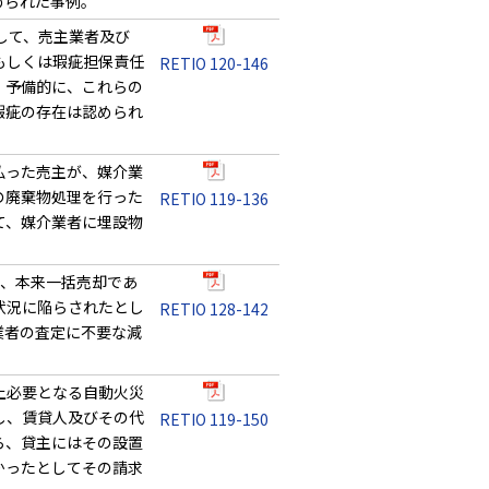
められた事例。
して、売主業者及び
もしくは瑕疵担保責任
RETIO 120-146
、予備的に、これらの
瑕疵の存在は認められ
払った売主が、媒介業
の廃棄物処理を行った
RETIO 119-136
て、媒介業者に埋設物
し、本来一括売却であ
状況に陥らされたとし
RETIO 128-142
業者の査定に不要な減
。
上必要となる自動火災
し、賃貸人及びその代
RETIO 119-150
ら、貸主にはその設置
かったとしてその請求