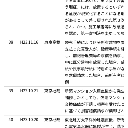
する事案において、第２次上告審
う瑕疵」には、放置するといずれ
る危険が現実化することになる瑕
があるとして差し戻された第３次
られ、かつ、施工業者等に故意過
を認め、第一審判決を変更して損
38
H23.11.16
東京高裁
競売手続により区分所有建物を買
支払った買受人が、破産手続を経
し、前記管理費等の求償を請求し
中に区分建物を放棄した場合、放
法や民事執行法に特別の手当がな
を求償請求した場合、前所有者は
例
39
H23.10.21
東京地裁
新築マンション入居直後から発生
補修したとしても、欠陥マンショ
交換価値が下落し損害を受けたと
に基づく損害賠償請求が棄却され
40
H23.10.20
東京地裁
東北地方太平洋沖地震直後、所有
た電気温水器に亀裂が生じ、階下