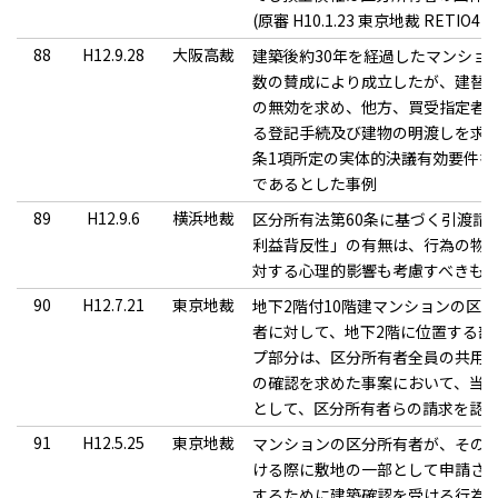
(原審 H10.1.23 東京地裁 RETIO42
88
H12.9.28
大阪高裁
建築後約30年を経過したマンショ
数の賛成により成立したが、建替
の無効を求め、他方、買受指定者
る登記手続及び建物の明渡しを求め
条1項所定の実体的決議有効要件を
であるとした事例
89
H12.9.6
横浜地裁
区分所有法第60条に基づく引渡請
利益背反性」の有無は、行為の物
対する心理的影響も考慮すべきも
90
H12.7.21
東京地裁
地下2階付10階建マンションの区
者に対して、地下2階に位置する部
プ部分は、区分所有者全員の共用
の確認を求めた事案において、当
として、区分所有者らの請求を認
91
H12.5.25
東京地裁
マンションの区分所有者が、その
ける際に敷地の一部として申請さ
するために建築確認を受ける行為