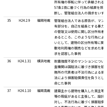
所有権の移転に伴って承継される
57条1項に基づく行為の結果を除
断し、管理組合法人の請求をいず
35
H24.2.9
福岡地裁
管理組合法人である原告が、マン
有部分を、自己を組長とする暴力
の管理又は使用に関し区分所有者
あるところ、このような行為によ
いとして、建物の区分所有等に関す
敷地利用権の競売などを求めた事
求を認容した事例
36
H24.1.31
横浜地裁
耐震強度不足のマンションについ
査機関は国賠法に基づき損害を賠
務所の代表者は不法行為による損
法により損害賠償責任を負うとし
命じた事例
37
H24.1.10
福岡高裁
建築主から建物を購入した買主等
等の瑕疵があると主張して、設計
対し、不法行為に基づく損害賠償