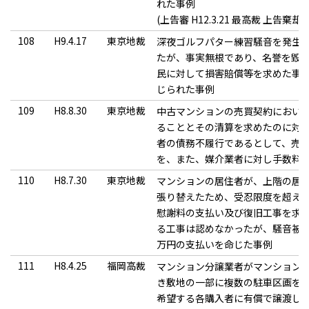
れた事例
(上告審 H12.3.21 最高裁 上告棄却
108
H9.4.17
東京地裁
深夜ゴルフパター練習騒音を発生
たが、事実無根であり、名誉を毀
民に対して損害賠償等を求めた事案
じられた事例
109
H8.8.30
東京地裁
中古マンションの売買契約におい
ることとその清算を求めたのに対
者の債務不履行であるとして、売
を、また、媒介業者に対し手数料
110
H8.7.30
東京地裁
マンションの居住者が、上階の居
張り替えたため、受忍限度を超え
慰謝料の支払い及び復旧工事を求
る工事は認めなかったが、騒音被害
万円の支払いを命じた事例
111
H8.4.25
福岡高裁
マンション分譲業者がマンション
き敷地の一部に複数の駐車区画を
希望する各購入者に有償で譲渡し