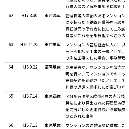
行購入者の了解を求める信義則上
62
H17.3.30
東京高裁
管理費等の滞納のあるマンション
に支払った滞納管理費等を元の所
責任は元の所有者に比して二次的
有者がこれを全部負担すべきもの
63
H16.11.25
東京地裁
マンションの管理組合法人が、共
ート劣化抑制工事の一環として、
の塗装工事をした場合、事務管理
64
H16.9.22
福岡地裁
売主業者が、マンションを販売す
明を行い、同マンションでのペッ
売買契約を締結させたとして、同
利得の返還を請求したが棄却され
65
H16.7.14
東京高裁
区分所有法第63条第4頁の売渡請
発法により算出された再建建物及
を前提とした更地価額から取壊費
のとされた事例
66
H16.7.13
東京地裁
マンションの建替決議に賛成した