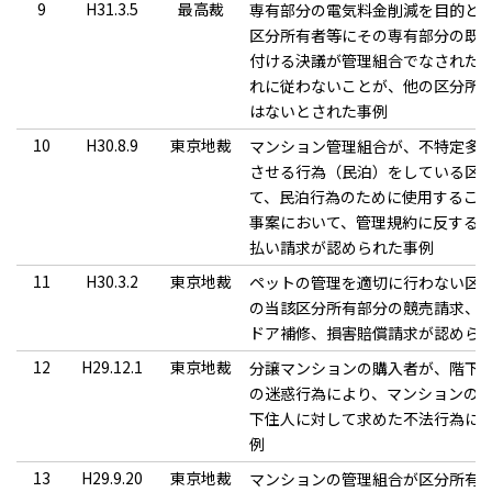
9
H31.3.5
最高裁
専有部分の電気料金削減を目的と
区分所有者等にその専有部分の既
付ける決議が管理組合でなされた
れに従わないことが、他の区分所
はないとされた事例
10
H30.8.9
東京地裁
マンション管理組合が、不特定多
させる行為（民泊）をしている区
て、民泊行為のために使用するこ
事案において、管理規約に反する
払い請求が認められた事例
11
H30.3.2
東京地裁
ペットの管理を適切に行わない区
の当該区分所有部分の競売請求、
ドア補修、損害賠償請求が認めら
12
H29.12.1
東京地裁
分譲マンションの購入者が、階下
の迷惑行為により、マンションの
下住人に対して求めた不法行為に
例
13
H29.9.20
東京地裁
マンションの管理組合が区分所有