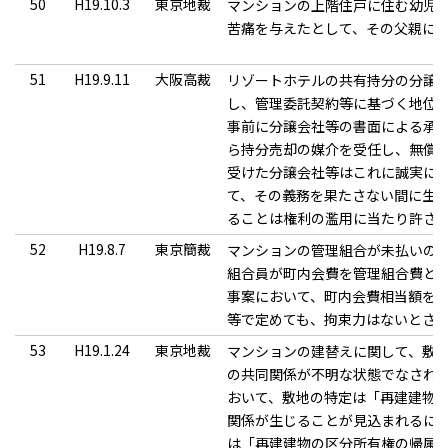
50
H19.10.3
東京地裁
マンションの上階住戸に住む幼児
苦痛を与えたとして、その父親に
51
H19.9.11
大阪高裁
リゾートホテルの共有持分の分譲
し、管理委託契約等に基づく地位
事前に分譲会社等の書面による承
ら持分売却の媒介を受任し、無償
受けた分譲会社等はこれに誠実に
て、その義務を果たさない間に生
ることは権利の濫用に当たり許さ
52
H19.8.7
東京簡裁
マンションの管理組合が未払いの
組合員が町内会費を管理組合費と
事案において、町内会費相当額を
等で定めても、拘束力はないとさ
53
H19.1.24
東京地裁
マンションの建替えに関して、敷
の共同関係が不明な状態でなされ
おいて、敷地の特定は「再建建物
関係が生じることが見込まれるに
は「再建建物の区分所有権の帰属