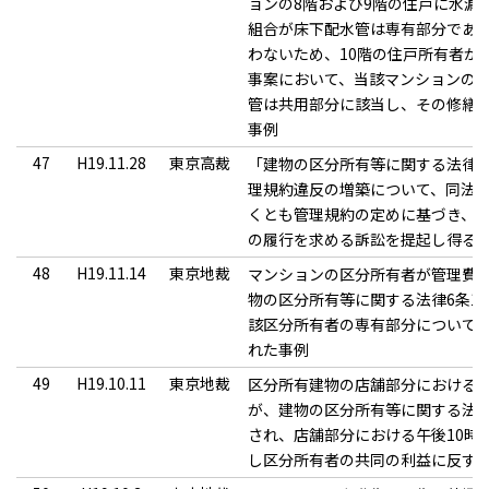
ョンの8階および9階の住戸に水漏
組合が床下配水管は専有部分であ
わないため、10階の住戸所有者が
事案において、当該マンションの
管は共用部分に該当し、その修繕
事例
47
H19.11.28
東京高裁
「建物の区分所有等に関する法律」
理規約違反の増築について、同法施
くとも管理規約の定めに基づき、
の履行を求める訴訟を提起し得る
48
H19.11.14
東京地裁
マンションの区分所有者が管理費
物の区分所有等に関する法律6条1
該区分所有者の専有部分について同
れた事例
49
H19.10.11
東京地裁
区分所有建物の店舗部分における午
が、建物の区分所有等に関する法
され、店舗部分における午後10時
し区分所有者の共同の利益に反す