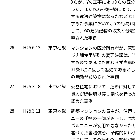
Xらが、Yの工事によりXらの区分
った、またYの建物建築により、X
する違法建築物になったなどとして
求めた事案において、Yの行為は区
して、Yの建築建物の収去と分離工
容された事例
26
H25.6.13
東京地裁
マンションの区分所有者が、管理
び店舗使用細則の変更決議は、当
すものであるにも関わらず当該区
31条1項に反して無効であるとし
の無効が認められた事例
27
H25.3.18
東京地裁
公営住宅において、近隣に対して
貸人が建物明け渡し請求を行った
認めた事例
28
H25.3.11
東京地裁
新築マンションの買主が、住戸に
ニーの手摺の一部が落下し、また
バルコニーが使用できなかったと
基づく損害賠償を、予備的には債
において、その請求の一部が認容