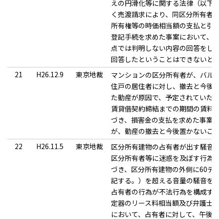
えの円滑化等に関する法律（以下「
く売渡請求により、同区分所有者
所有権等の時価相当額の支払と引
登記手続を求めた事案において、
点では判明しない内容の回答をし
回答したということはできないと
21
H26.12.9
東京地裁
マンションの区分所有者が、バル
住戸の居住者に対し、撤去と今後
た動産が原因で、予定されていた
賃貸借契約締結までの期間の賃料
づき、損害金の支払を求めた事案
が、動産の撤去と今後置かないこ
22
H26.11.5
東京地裁
区分所有建物の占有者が出す騒音
区分所有者等に迷惑を及ぼす行為を
づき、区分所有建物の外側に60デ
記する。）を超える音量の騒音を
占有者の行為が不法行為を構成する
定器のリース料相当額及び弁護士
において、占有者に対して、午後1