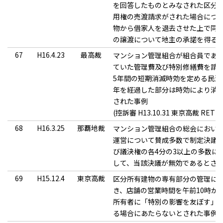
を回答したものとみなされた区分
用権の売渡請求がされた場合につ
物から借家人を退去させた上で同
の譲渡について地主の承諾を得る
67
H16.4.23
最高裁
マンション管理組合が組合員であ
ていた管理費及び特別修繕費を請
5年間の短期消滅時効を定める民法
年を経過した部分は時効により消
された事例
(控訴審 H13.10.31 東京高裁 RETIO
68
H16.3.25
那覇地裁
マンション管理組合の総会におい
運営について賛成多数で制定決議
び議決権の各4分の3以上の多数に
して、当該決議が無効であるとさ
69
H15.12.4
東京高裁
区分所有建物の専有部分の管理に
き、店舗の営業時間を午前10時か
所有者に「特別の影響を友ぼす」
る場合にあたらないとされた事例