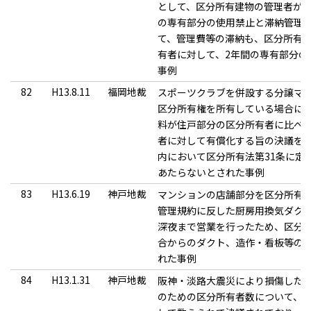
として、区分所有建物の管理者が、
の専有部分の使用禁止と滞納管理
て、管理費等の滞納も、区分所有法
有者に対して、2年間の専有部分の
事例
82
H13.8.11
福岡地裁
スポーツクラブを併設する分譲マ
区分所有権を所有している場合に
料が住戸部分の区分所有者に比べ
者に対して有償化する旨の決議を
内において区分所有法第31条に定
あたらないとされた事例
83
H13.6.19
神戸地裁
マンションの店舗部分を区分所有
管理規約に反した厨房用換気ダク
深夜まで営業を行ったため、区分
合からのダクト、造作・看板等の
れた事例
84
H13.1.31
神戸地裁
阪神・淡路大震災により損傷した
のための区分所有者数について、