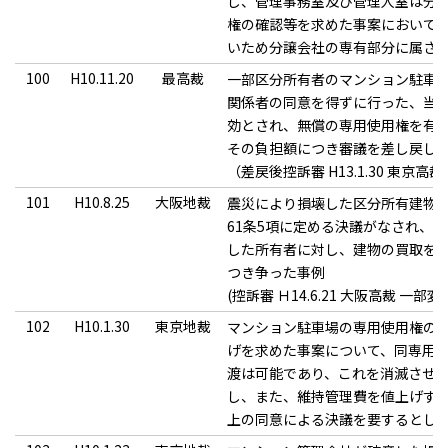
し、管理事務室及び管理人室は分
権の確認等を求めた事案において
いため分譲会社の専有部分に属さ
100
H10.11.20
最高裁
一部区分所有者のマンション駐車
関係者の同意を得ずに行った、当
効とされ、無償の専用使用権を有
その負担額につき審議を差し戻し
（差戻後控訴審 H13.1.30 東京高裁 R
101
H10.8.25
大阪地裁
震災により損壊した区分所有建物
61条5項に定める決議がなされ、
した所有者に対し、建物の買取を
つき争った事例
(控訴審 Ｈ14.6.21 大阪高裁 一部変
102
H10.1.30
東京地裁
マンション駐車場の専用使用権の
げを求めた事案について、同専用
渡は可能であり、これを消滅させ
し、また、維持管理費を値上げする
上の同意による決議を要するとし