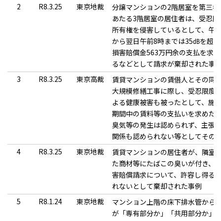
2
R8.3.25
東京地裁
分譲マンションの2階居室を第三
あたる3階居室の居住者は、受忍
所有権を侵害しているとして、午前
から翌日午前8時までは35㏈を超
損害賠償金563万円余の支払を求
るなどとして請求が棄却された事
3
R8.3.25
東京高裁
賃貸マンションの賃借人とその同
大規模修繕工事に際し、受忍限度
よる健康被害も被ったとして、施
期間中の賃料等の支払いを求めた
臭気等の発生は認められず、主張
関係も認められない等としてその
4
R8.3.25
東京地裁
賃貸マンションの居住者が、隣室
た商材等にたばこの臭いが付き、
害賠償請求について、許容し得る
れないとして棄却された事例
5
R8.1.24
東京地裁
マンション上階の床下排水管から
が「専有部分か」「共用部分か」