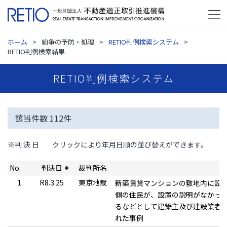
ホーム
紛争の予防・処理
RETIO判例検索システム
RETIO判例検索結果
RETIO判例検索システム
該当件数
112
件
※判 決 日
クリックにより年月日順の並び替えができます。
No.
判決日
裁判所名
1
R8.3.25
東京地裁
新築賃貸マンションの敷地内に設
側の住民が、設置の説明がなかっ
るなどとして建築主及び建設業者
れた事例