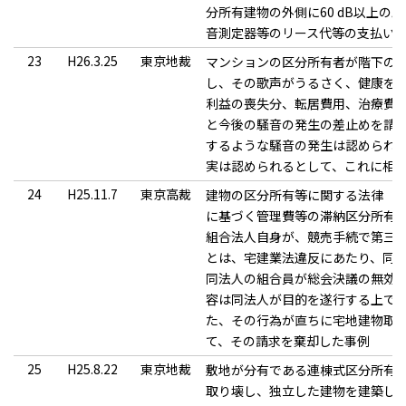
分所有建物の外側に60 dB以上
音測定器等のリース代等の支払い
23
H26.3.25
東京地裁
マンションの区分所有者が階下の
し、その歌声がうるさく、健康を
利益の喪失分、転居費用、治療費
と今後の騒音の発生の差止めを請
するような騒音の発生は認められ
実は認められるとして、これに相
24
H25.11.7
東京高裁
建物の区分所有等に関する法律（以
に基づく管理費等の滞納区分所有
組合法人自身が、競売手続で第三
とは、宅建業法違反にあたり、同
同法人の組合員が総会決議の無効
容は同法人が目的を遂行する上で
た、その行為が直ちに宅地建物取
て、その請求を棄却した事例
25
H25.8.22
東京地裁
敷地が分有である連棟式区分所有
取り壊し、独立した建物を建築した