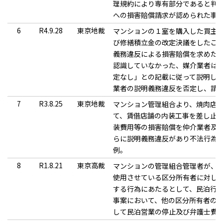
理規約により専有部分であると判
への損害賠償請求が認められた事
6
R4.9.28
東京地裁
マンションの１室を購入した買主
び修繕積立金の改定決議をしたこ
義務違反による損害賠償を求めた
認識していなかった、媒介業者は
定なし」との記載に従って説明し
業者の説明義務違反を否定し、請
7
R3.8.25
東京地裁
マンション管理組合より、焼肉店
て、賃借店舗の内装工事を差し止
装費用等の損害賠償を仲介業者及
らに説明義務違反があり不法行為
例。
8
R1.8.21
東京高裁
マンションの管理組合管理者が、
使用させている区分所有者に対し
する行為にあたるとして、民泊行
事案において、他の区分所有者の
して民泊営業の停止及び弁護士費