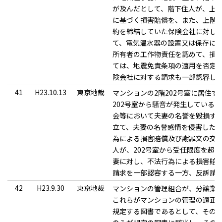
が及んだとして、階下住人が、上階
に基づく損害賠償を、また、上階
約を締結していた保険会社に対し
て、電気温水器の設置又は保存に
所有者の工作物責任を認めて、損
ては、地震免責条項の適用を否定
険会社に対する請求も一部認容し
41
H23.10.13
東京地裁
マンションの2階202号室に居住す
202号室から騒音が発生している
会等において夫妻の名誉を毀損す
立て、夫妻の名誉感情を侵害した
為による損害賠償及び謝罪文の交
人が、202号室から受任限度を超
妻に対し、不法行為による損害賠
請求を一部認容する一方、反訴請
42
H23.9.30
東京地裁
マンションの管理組合が、分譲業
これらがマンションの管理の適正化
規定する図書であるとして、その