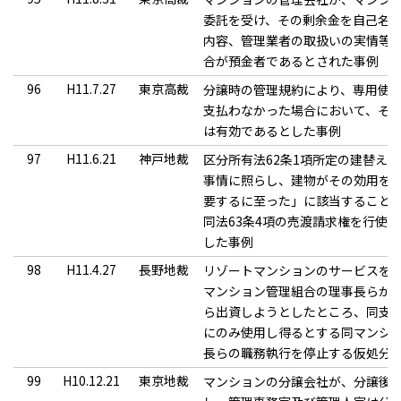
委託を受け、その剰余金を自己名
内容、管理業者の取扱いの実情等
合が預金者であるとされた事例
96
H11.7.27
東京高裁
分譲時の管理規約により、専用使
支払わなかった場合において、そ
は有効であるとした事例
97
H11.6.21
神戸地裁
区分所有法62条1項所定の建替え
事情に照らし、建物がその効用を
要するに至った」に該当すること
同法63条4項の売渡請求権を行使
した事例
98
H11.4.27
長野地裁
リゾートマンションのサービスを
マンション管理組合の理事長らが
ら出資しようとしたところ、同支
にのみ使用し得るとする同マンシ
長らの職務執行を停止する仮処分
99
H10.12.21
東京地裁
マンションの分譲会社が、分譲後