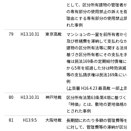
として、区分所有建物の管理者が、
の専有部分の使用禁止の訴えを提
理由とする専有部分の使用禁止請
れた事例
79
H13.10.31
東京高裁
マンションの一室を前所有者から
及び修繕費を滞納して支払わなか
建物の区分所有法等に関する法律（
基づき区分所有者にその支払を求
権は民法169条の定期給付債権に
から5年を経過した分は時効消滅に
等の支払請求権は民法169条にい
例
(上告審 H16.4.23 最高裁 一部上
80
H13.10.31
神戸地裁
区分所有法第63条第4項に基づく
「時価」とは、敷地の更地価格か
とされた事例
81
H13.9.5
大阪地裁
長期間にわたり多額の管理費等を
に対して、管理費等の滞納が区分