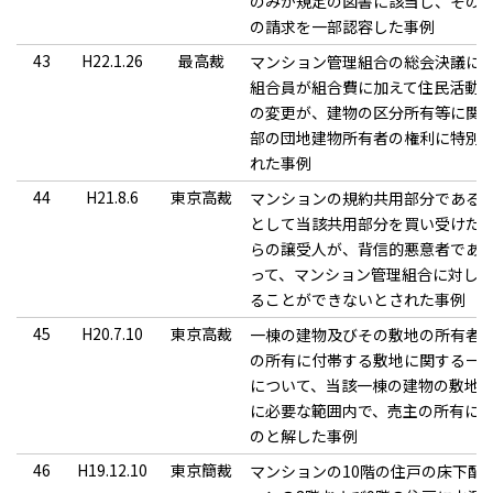
のみが規定の図書に該当し、その
の請求を一部認容した事例
43
H22.1.26
最高裁
マンション管理組合の総会決議に
組合員が組合費に加えて住民活動
の変更が、建物の区分所有等に関す
部の団地建物所有者の権利に特別
れた事例
44
H21.8.6
東京高裁
マンションの規約共用部分である
として当該共用部分を買い受けた
らの譲受人が、背信的悪意者であ
って、マンション管理組合に対し
ることができないとされた事例
45
H20.7.10
東京高裁
一棟の建物及びその敷地の所有者
の所有に付帯する敷地に関する一
について、当該一棟の建物の敷地
に必要な範囲内で、売主の所有に
のと解した事例
46
H19.12.10
東京簡裁
マンションの10階の住戸の床下配