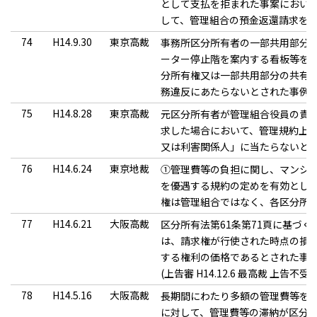
として支払を拒まれた事案におい
して、管理組合の預金返還請求を
74
H14.9.30
東京高裁
事務所区分所有者の一部共用部分
ーター停止階を案内する看板等を
分所有権又は一部共用部分の共有
務違反にあたらないとされた事例
75
H14.8.28
東京高裁
元区分所有者が管理組合役員の責
求した場合において、管理規約上
又は利害関係人」に当たらないと
76
H14.6.24
東京地裁
①管理費等の負担に関し、マンシ
を優遇する規約の定めを有効とし
権は管理組合ではなく、各区分所
77
H14.6.21
大阪高裁
区分所有法第61条第71頁に基づ
は、請求権が行使された時点の損
する権利の価格であるとされた事
(上告審 H14.12.6 最高裁 上告不受
78
H14.5.16
大阪高裁
長期間にわたり多額の管理費等を
に対して、管理費等の滞納が区分