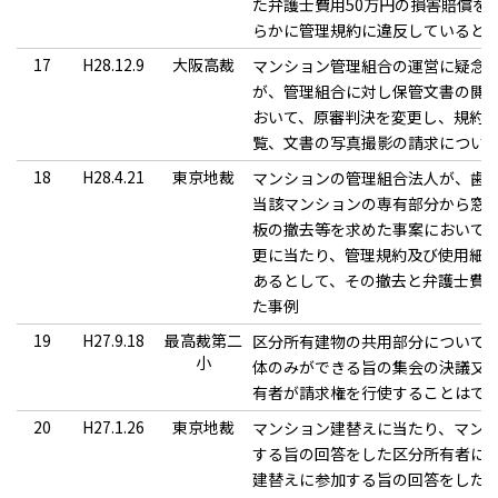
た弁護士費用50万円の損害賠償を
らかに管理規約に違反していると
17
H28.12.9
大阪高裁
マンション管理組合の運営に疑念
が、管理組合に対し保管文書の閲
おいて、原審判決を変更し、規約
覧、文書の写真撮影の請求につい
18
H28.4.21
東京地裁
マンションの管理組合法人が、歯
当該マンションの専有部分から窓
板の撤去等を求めた事案において
更に当たり、管理規約及び使用細
あるとして、その撤去と弁護士費
た事例
19
H27.9.18
最高裁第二
区分所有建物の共用部分について
小
体のみができる旨の集会の決議又
有者が請求権を行使することはで
20
H27.1.26
東京地裁
マンション建替えに当たり、マン
する旨の回答をした区分所有者に
建替えに参加する旨の回答をした