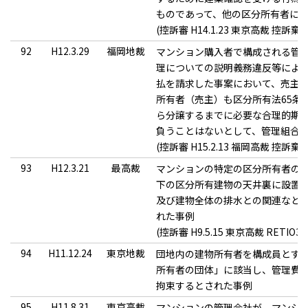
ものであって、他の区分所有者に
(控訴審 H14.1.23 東京高裁 控訴
92
H12.3.29
福岡地裁
マンション購入者で構成される管
理についての説明義務違反等によ
払を請求した事案において、売主
所有者（売主）も区分所有法65条
ら分譲するまでに必要な合理的期
負うことはないとして、管理組合
(控訴審 H15.2.13 福岡高裁 控訴棄
93
H12.3.21
最高裁
マンションの特定の区分所有者の
下の区分所有建物の天井裏に設置
及び建物全体の排水との関連など
れた事例
(控訴審 H9.5.15 東京高裁 RETIO39
94
H11.12.24
東京地裁
団地内の建物所有者を構成員とする
所有者の団体」に該当し、管理費
拘束するとされた事例
95
H11.8.31
東京高裁
マンションの管理会社が、マンシ