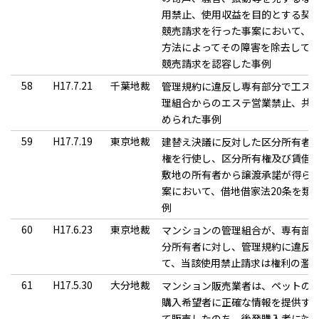
用禁止、使用収益を目的とする契
競売請求を行った事案において、
方法によってその障害を除去して
競売請求を認容した事例
58
H17.7.21
千葉地裁
管理規約に違反し専有部分で工ス
理組合からのエステ営業禁止、共
められた事例
59
H17.7.19
東京地裁
建替え決議に反対した区分所有者
権を行使し、区分所有権及び賃借
敷地の所有者から譲渡承諾が得ら
案において、借地借家法20条を類
例
60
H17.6.23
東京地裁
マンションの管理組合が、専有部
分所有者に対し、管理規約に違反
て、当該使用禁止請求は権利の濫
61
H17.5.30
大分地裁
マンション販売業者は、ペットの
購入希望者に正確な情報を提供す
て販売したのち、後発購入者に対