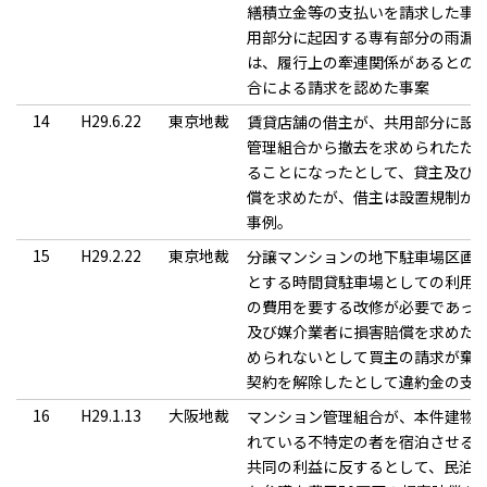
繕積立金等の支払いを請求した事
用部分に起因する専有部分の雨漏
は、履行上の牽連関係があるとの
合による請求を認めた事案
14
H29.6.22
東京地裁
賃貸店舗の借主が、共用部分に設
管理組合から撤去を求められたた
ることになったとして、貸主及び
償を求めたが、借主は設置規制が
事例。
15
H29.2.22
東京地裁
分譲マンションの地下駐車場区画
とする時間貸駐車場としての利用
の費用を要する改修が必要であっ
及び媒介業者に損害賠償を求めた
められないとして買主の請求が棄
契約を解除したとして違約金の支
16
H29.1.13
大阪地裁
マンション管理組合が、本件建物
れている不特定の者を宿泊させる
共同の利益に反するとして、民泊