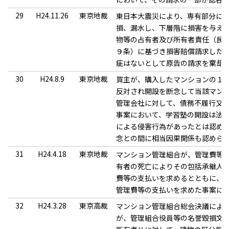
29
H24.11.26
東京地裁
東日本大震災により、専有部分に
損、漏水し、下層階に損害を与え
物等の占有者及び所有者責任（民
９条）に基づき損害賠償請求した
疵はないとして原告の請求を棄却
30
H24.8.9
東京地裁
買主が、購入したマンションの１
反対され開設を断念して当該マン
管理会社に対して、債務不履行又
事案において、学習塾の開設は法
による侵害行為があったとは認め
念との間に相当因果関係も認めら
31
H24.4.18
東京地裁
マンション管理組合が、管理費等
有者の死亡によりその包括承継人
費等の支払いを求めるとともに、
管理費等の支払いを求めた事案に
32
H24.3.28
東京高裁
マンション管理組合総会決議によ
が、管理組合役員等の名誉毀損文