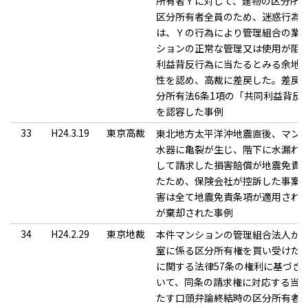
所有者Ｙに対して、建物の区分所有
区分所有者全員のため、迷惑行為
は、Ｙの行為により管理組合の業
ションの正常な管理又は使用が阻
利益背反行為に当たるとみる余地
性を認め、高裁に差戻した。差戻
分所有法6条1項の「共同利益背反
を認容した事例
33
H24.3.19
東京高裁
東北地方太平洋沖地震直後、マン
水器に亀裂が生じ、階下に水漏れ
して請求した損害賠償が地震免責
たため、保険会社が控訴した事案
害は全て地震免責条項が適用され
が棄却された事例
34
H24.2.29
東京地裁
本件マンションの管理組合法人が
室に係る区分所有権を買い受けた
に関する法律57条の権利に基づき
いて、同条の請求権に対応する当
たす口頭弁論終結時の区分所有者