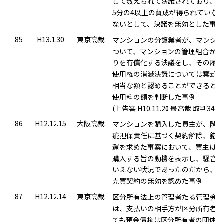
して数えられて決議されており、区
5分の4以上の賛成が得られていな
ないとして、決議を無効とした事
85
H13.1.30
東京高裁
マンションの分譲業者が、マンシ
ついて、マンションの管理組合が
りを有償化する決議をし、その履
使用権の消滅決議については棄却
相当な額と認めることができると
使用料の額を判断した事例
(上告審 H10.11.20 最高裁 取判340
86
H12.12.15
大阪高裁
マンションを購入した買主が、階
疵担保責任に基づく契約解除、錯
還を求めた事案において、買主は
購入する旨の動機を表示し、騒音
いえない状況であったのだから、
売買契約の無効を認めた事例
87
H12.12.14
東京高裁
区分所有法上の管理者たる管理会
は、支払いの相手方が区分所有者
ても預金債権は区分所有者の団体