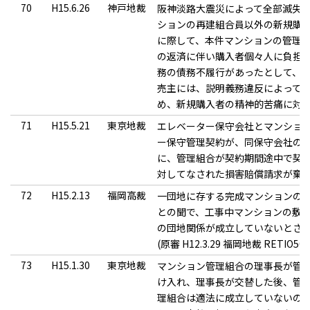
70
H15.6.26
神戸地裁
阪神淡路大震災によって全部滅失
ションの再建組合員以外の新規購
に際して、本件マンションの管理
の返済に伴い購入者個々人に負担
務の債務不履行があったとして、
売主には、説明義務違反によって
め、新規購入者の精神的苦痛に対
71
H15.5.21
東京地裁
エレベーター保守会社とマンショ
ー保守管理契約が、同保守会社の
に、管理組合が契約期間途中で契
対してなされた損害賠償請求が棄
72
H15.2.13
福岡高裁
一団地に存する完成マンションの
との聞で、工事中マンションの敷地
の団地関係が成立していないとさ
(原審 H12.3.29 福岡地裁 RETIO50
73
H15.1.30
東京地裁
マンション管理組合の理事長が管
け入れ、理事長が交替した後、管
理組合は適法に成立していないの