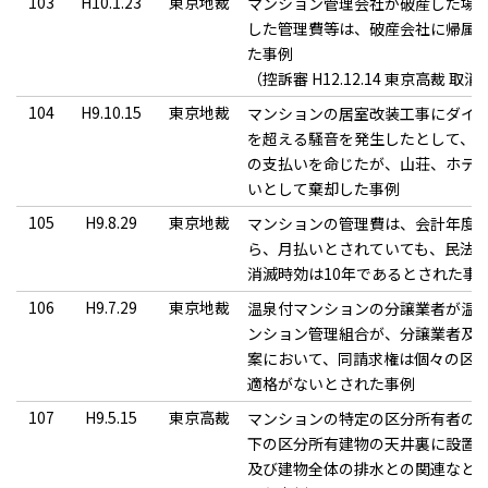
103
H10.1.23
東京地裁
マンション管理会社が破産した場
した管理費等は、破産会社に帰属
た事例
（控訴審 H12.12.14 東京高裁 取
104
H9.10.15
東京地裁
マンションの居室改装工事にダイ
を超える騒音を発生したとして、
の支払いを命じたが、山荘、ホテ
いとして棄却した事例
105
H9.8.29
東京地裁
マンションの管理費は、会計年度
ら、月払いとされていても、民法1
消滅時効は10年であるとされた事
106
H9.7.29
東京地裁
温泉付マンションの分譲業者が温
ンション管理組合が、分譲業者及
案において、同請求権は個々の区
適格がないとされた事例
107
H9.5.15
東京高裁
マンションの特定の区分所有者の
下の区分所有建物の天井裏に設置
及び建物全体の排水との関連など