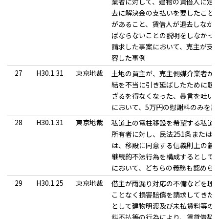
業者に対して、建物の賃借人に定
去に解決金の支払いを要したこと
があること、賃借人が退去しなか
ばならないことの説明をしなかっ
請求した事案において、売主が支
容した事例
27
H30.1.31
東京地裁
土地の買主が、売主側媒介業者が
結を不当に引き延ばしたために競
ざるを得なくなった、暴言を吐い
において、5万円の慰謝料のみを認
28
H30.1.31
東京地裁
私道上の電柱移設を希望する私道
所有者に対し、民法251条または
は、移設に同意する信義則上の義
継続的不法行為を構成するとして
において、どちらの義務も認めら
29
H30.1.25
東京地裁
借主が雨漏り対応の不備などを理
ことなく損害賠償を請求してきた
として建物明渡及び未払賃料等の
料不払等の行為により、賃貸借契