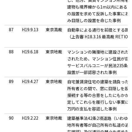
し、他方、賃貸マンション所有者
建物も境界線から1m以内にある
の設置を求めて反訴した事案にお
み目隠しの設置を命じた事例
87
H19.9.13
東京高裁
自動車による通行を前提とする囲
（上告審 H18.3.16 最高裁 RETIO6
88
H19.6.18
東京地裁
マンションの隣接地に建設された
されたため、マンション住民が目
サービスバルコニーが民法235条
設置が一部認容された事例
89
H19.4.27
東京地裁
自宅兼賃貸住宅の建築を請負った
所有者との間で、窓に目隠しを設
接続する等の合意をしたにもかか
定してこれらを履行しない事案にお
万円の支払を容認した事例
90
H19.2.22
東京地裁
建築基準法42条2項道路（いわゆ
地所有者等が自己所有の私道の通
在確認）及び通行の禁止を求めた