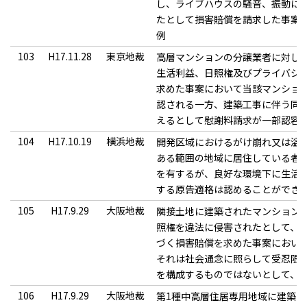
し、ライブハウスの騒音、振動に
たとして損害賠償を請求した事案
例
103
H17.11.28
東京地裁
高層マンションの分譲業者に対し
生活利益、日照権及びプライバシ
求めた事案において当該マンショ
認される一方、建築工事に伴う同
えるとして慰謝料請求が一部認容
104
H17.10.19
横浜地裁
開発区域におけるがけ崩れ又は溢
ある範囲の地域に居住している者
を有するが、良好な環境下に生活
する原告適格は認めることができ
105
H17.9.29
大阪地裁
隣接土地に建築されたマンション
照権を違法に侵害されたとして、
づく損害賠償を求めた事案におい
それは社会通念に照らして受忍限
を構成するものではないとして、
106
H17.9.29
大阪地裁
第1種中高層住居専用地域に建築さ