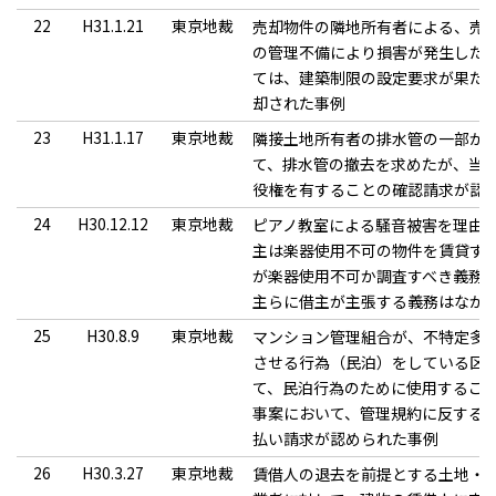
22
H31.1.21
東京地裁
売却物件の隣地所有者による、売
の管理不備により損害が発生した
ては、建築制限の設定要求が果た
却された事例
23
H31.1.17
東京地裁
隣接土地所有者の排水管の一部が
て、排水管の撤去を求めたが、当
役権を有することの確認請求が認
24
H30.12.12
東京地裁
ピアノ教室による騒音被害を理由
主は楽器使用不可の物件を賃貸す
が楽器使用不可か調査すべき義務
主らに借主が主張する義務はなか
25
H30.8.9
東京地裁
マンション管理組合が、不特定多
させる行為（民泊）をしている区
て、民泊行為のために使用するこ
事案において、管理規約に反する
払い請求が認められた事例
26
H30.3.27
東京地裁
賃借人の退去を前提とする土地・