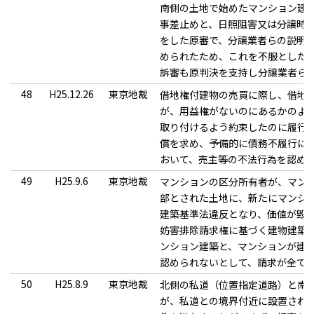
南側の土地で始めたマンション建
事差止めと、日照阻害又は分譲時
をした原審で、分譲業者らの説明
められたため、これを不服とした
訴審も原判決を支持し分譲業者ら
48
H25.12.26
東京地裁
借地権付建物の売買に際し、借地
が、用益権がないのにあるかのよ
取り付けるよう約束したのに履行
償を求め、予備的に債務不履行に
おいて、売主等の不法行為を認め
49
H25.9.6
東京地裁
マンションの区分所有者が、マン
部とされた土地に、新たにマンシ
建築基準法違反となり、価値が毀
妨害排除請求権に基づく建物建築
ンション建築と、マンションが建
認められないとして、請求が全て
50
H25.8.9
東京地裁
北側の私道（位置指定道路）と南
が、私道との境界付近に設置され