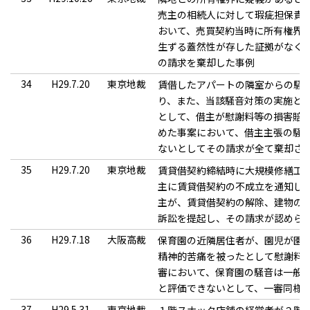
売主の相続人に対して瑕疵担保責
おいて、売買契約当時に所有権界
生ずる蓋然性が存した証拠がなく
の請求を棄却した事例
34
H29.7.20
東京地裁
賃借したアパートの隣室からの騒
り、また、当該騒音対策の実施と
として、借主が慰謝料等の損害賠
めた事案において、借主主張の騒
ないとしてその請求が全て棄却さ
35
H29.7.20
東京地裁
賃貸借契約締結時に大規模修繕工
主に賃貸借契約の不成立を通知し
主が、賃貸借契約の解除、建物の
訴訟を提起し、その請求が認めら
36
H29.7.18
大阪高裁
保育園の近隣居住者が、園児が園
精神的苦痛を被ったとして慰謝料
審において、保育園の騒音は一般
と評価できないとして、一審同様
37
H29.5.31
東京地裁