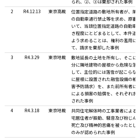
られ、②、③は棄却された事例
2
R4.12.13
東京高裁
位置指定道路の敷地所有者が、隣
の自動車通行禁止等を求め、原審
いて、当該位置指定道路の自動車
き程度にとどまるとして、本件道
よう求めることは、権利の濫用に
て、請求を棄却した事例
3
R4.3.29
東京地裁
敷地延長の土地を所有し、そこに
分に隣地建物の屋根から危険な落
して、主位的には落雪が起こらな
に屋根に設置された融雪設備の維
害予防請求）を、また前所有者に
による損害の賠償を、それぞれ求
された事例
4
R4.3.18
東京地裁
共同住宅解体時の工事業者による
宅居住者が振動、騒音及び粉じん
死亡及び精神的苦痛を被ったとし
のみが認められた事例