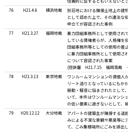
信義則に反するともいえないとさ
76
H21.4.6
横浜地裁
別荘地における隣接土地上の建物
として認めた上で、その違法な侵
申立てが容認された事例
77
H21.3.27
福岡地裁
暴力団組事務所として使用されて
している債権者らが、人格権を侵
団組事務所等としての使用の差止
に暴力団組事務所として使用されて
について容認された事案
(控訴審 H21.7.15 福岡高裁
78
H21.3.13
東京地裁
ワンルームマンションの賃借人が
リート造りとなっているにもかか
振動・騒音に悩まされたとして、
いて、本件はワンルームマンショ
の低い要素に過ぎないとして、補
79
H20.12.12
大分地裁
アパートの建築主が隣接する道路
みによる不潔な景観や悪臭等にア
て、ごみ集積場所にごみを排出し