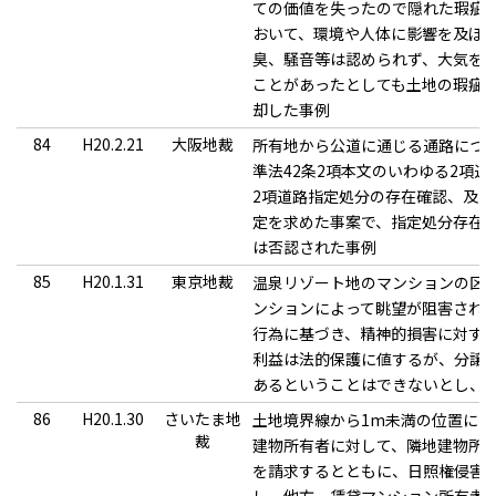
ての価値を失ったので隠れた瑕疵
おいて、環境や人体に影響を及ぼ
臭、騒音等は認められず、大気を
ことがあったとしても土地の瑕疵
却した事例
84
H20.2.21
大阪地裁
所有地から公道に通じる通路につ
準法42条2項本文のいわゆる2項
2項道路指定処分の存在確認、及び
定を求めた事案で、指定処分存在
は否認された事例
85
H20.1.31
東京地裁
温泉リゾート地のマンションの区
ンションによって眺望が阻害され
行為に基づき、精神的損害に対す
利益は法的保護に値するが、分譲
あるということはできないとし、
86
H20.1.30
さいたま地
土地境界線から1m未満の位置に接
裁
建物所有者に対して、隣地建物所
を請求するとともに、日照権侵害