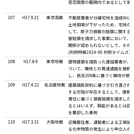
受忍限度の範囲内であるとして損
107
H17.9.21
東京高裁
不動産業者が分譲宅地を造成中に
土地相場が下がったため、宅地の
して、原子力損害の賠償に関する法
害賠償を請求した事案において、
関係が認められないとして、その
(判例時報1914-95 判例タイムズ120
108
H17.8.9
東京地裁
建物建築を請負った建設業者が、
づいて、隣地との貫通通路を接続
し、民法209条に基づく隣地の使
109
H17.4.22
名古屋地裁
建築請負契約に基づき引き渡され
する欠陥が存在するとして、債務
責任に基づく損害賠償を請求した
るとはいえず、瑕疵があるとは認
を棄却した事例
110
H17.3.31
大阪地裁
近隣居住者、通勤者による工場操
る化学物質の発生により申立人の