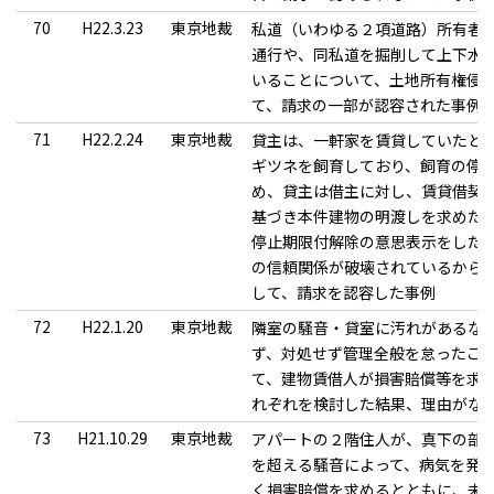
70
H22.3.23
東京地裁
私道（いわゆる２項道路）所有者
通行や、同私道を掘削して上下水
いることについて、土地所有権侵
て、請求の一部が認容された事例
71
H22.2.24
東京地裁
貸主は、一軒家を賃貸していたと
ギツネを飼育しており、飼育の停
め、貸主は借主に対し、賃貸借契
基づき本件建物の明渡しを求めた
停止期限付解除の意思表示をした
の信頼関係が破壊されているから
して、請求を認容した事例
72
H22.1.20
東京地裁
隣室の騒音・貸室に汚れがあるな
ず、対処せず管理全般を怠ったこ
て、建物賃借人が損害賠償等を求
れぞれを検討した結果、理由がな
73
H21.10.29
東京地裁
アパートの２階住人が、真下の部
を超える騒音によって、病気を発
く損害賠償を求めるとともに、未