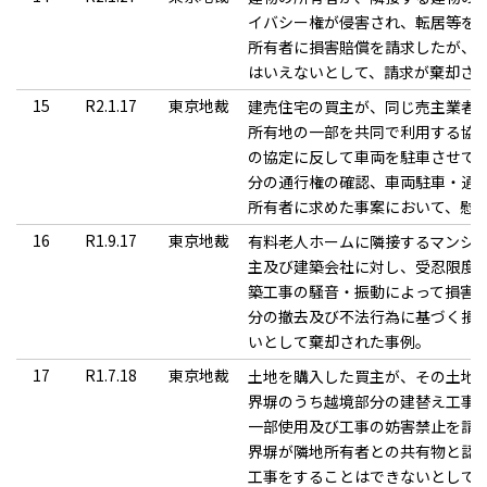
イバシー権が侵害され、転居等を
所有者に損害賠償を請求したが、
はいえないとして、請求が棄却さ
15
R2.1.17
東京地裁
建売住宅の買主が、同じ売主業者
所有地の一部を共同で利用する協
の協定に反して車両を駐車させて
分の通行権の確認、車両駐車・通
所有者に求めた事案において、慰
16
R1.9.17
東京地裁
有料老人ホームに隣接するマンシ
主及び建築会社に対し、受忍限度
築工事の騒音・振動によって損害
分の撤去及び不法行為に基づく損
いとして棄却された事例。
17
R1.7.18
東京地裁
土地を購入した買主が、その土地
界塀のうち越境部分の建替え工事
一部使用及び工事の妨害禁止を請
界塀が隣地所有者との共有物と認
工事をすることはできないとして