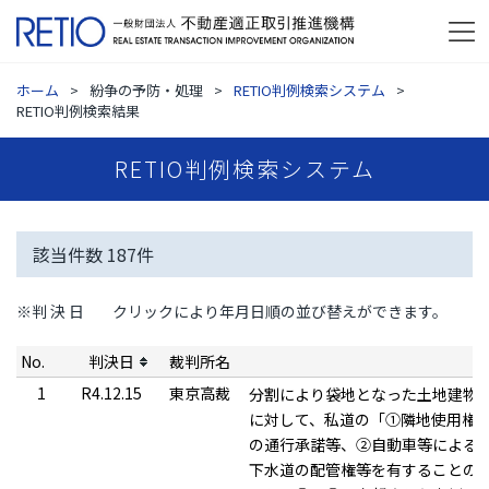
ホーム
紛争の予防・処理
RETIO判例検索システム
RETIO判例検索結果
RETIO判例検索システム
該当件数
187
件
※判 決 日
クリックにより年月日順の並び替えができます。
No.
判決日
裁判所名
1
R4.12.15
東京高裁
分割により袋地となった土地建物
に対して、私道の「①隣地使用権
の通行承諾等、②自動車等による
下水道の配管権等を有することの