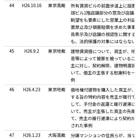
44
H26.10.16
東京高裁
所有賃貸ビルの前面歩道上に設置
該ビル1階店舗部分の窓及び店舗
眺望をも要素にした営業上の利益
置禁止及び損害賠償を求めた事案
告表示及び店舗の視認性に関する
も、法的保護の対象にはならない
45
H26.9.2
東京地裁
建物賃貸借について、貸主が、地
音等によって被害を被っているこ
主に対し、契約解除、建物明渡請
いて、借主の主張する慰謝料を一
例
46
H26.4.23
東京地裁
借地権付建物を購入した買主が、
する旨の特約内容を売主が履行で
して、手付金の返還と履行遅滞に
いて、売主が主張した買主の先履
て、売主の履行遅滞により契約が
された事例
47
H26.1.23
大阪高裁
分譲マンションの住民らが、当マ