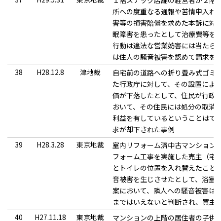
１階スナック店舗の経営者が２階
所への度重なる通報や苦情申入れ
害等の損害賠償を求めた本訴に対
眠障害を患ったとして治療費等を
行動は違法な営業妨害には当たら
は住人の騒音被害を認めて請求を
38
H28.12.8
津地裁
自宅前の道路への折り畳み式ゴミ
た行政庁に対して、その設置によ
価が下落したとして、住民が行政
おいて、その住民には処分の取消
利益を有しているということはで
求が却下された事例
39
H28.3.28
東京地裁
室内リフォーム済中古マンション
フォーム工事を実施した売主（宅
とトイレの位置を入れ替えたこと
音被害を生じさせたとして、浴室
案において、隣人への騒音被害は
まではいえないと判断され、買主
40
H27.11.18
東京地裁
マンションの上階の居住者の子供