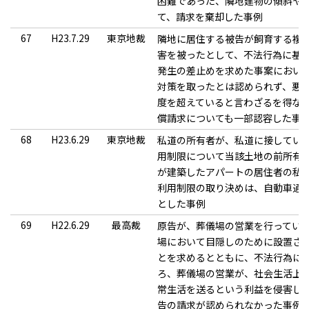
困難であった、隣地建物の傾斜や
て、請求を棄却した事例
67
H23.7.29
東京地裁
隣地に居住する被告が飼育する複
害を被ったとして、不法行為に基
発生の差止めを求めた事案におい
対策を取ったとは認められず、悪
度を超えていると言わざるを得な
償請求についても一部認容した事
68
H23.6.29
東京地裁
私道の所有者が、私道に接してい
用制限について当該土地の前所有
が建築したアパートの居住者の私
利用制限の取り決めは、自動車通
とした事例
69
H22.6.29
最高裁
原告が、葬儀場の営業を行ってい
場において目隠しのために設置され
とを求めるとともに、不法行為に
ろ、葬儀場の営業が、社会生活上
常生活を送るという利益を侵害し
告の請求が認められなかった事例