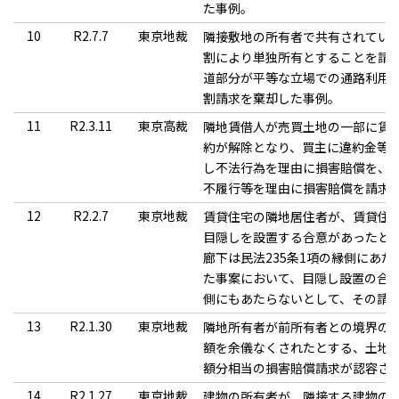
た事例。
10
R2.7.7
東京地裁
隣接敷地の所有者で共有されてい
割により単独所有とすることを請
道部分が平等な立場での通路利用
割請求を棄却した事例。
11
R2.3.11
東京高裁
隣地賃借人が売買土地の一部に賃
約が解除となり、買主に違約金等
し不法行為を理由に損害賠償を、
不履行等を理由に損害賠償を請求
12
R2.2.7
東京地裁
賃貸住宅の隣地居住者が、賃貸住
目隠しを設置する合意があったと
廊下は民法235条1項の縁側にあ
た事案において、目隠し設置の合意
側にもあたらないとして、その請
13
R2.1.30
東京地裁
隣地所有者が前所有者との境界の
額を余儀なくされたとする、土地
額分相当の損害賠償請求が認容さ
14
R2.1.27
東京地裁
建物の所有者が、隣接する建物の