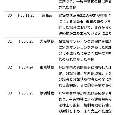
に基づき、一般廃棄物の排出差止
された事例
80
H20.11.25
最高裁
建築基準法第3章の規定が適用さ
点に至る幅員4ｍ未満の道のうち
存した場合において、Ｂ点からＣ点
建築物が立ち並んでいる道に当た
81
H20.6.25
大阪地裁
超高層マンションの高層階を購入
に別のマンションを建築した結果
又は不法行為に基づく損害賠償を
認められなかった事例
82
H20.4.24
東京地裁
分譲地内の通路部分に隣接した土
観、分譲経緯、場所的環境、分譲
分譲者と分譲地取得者との間にお
れる客観的、合理的な事情がある
83
H20.3.25
横浜地裁
町営廃棄物焼却場及び最終処分場
あり、有害物質による健康被害及
法律上の監督、規制権限を行使し
慰謝料を求め、また売主不動産業