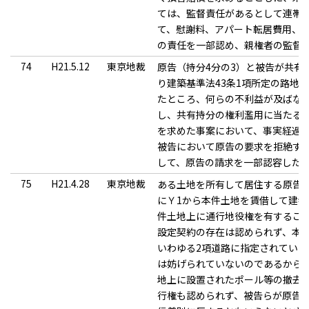
ては、監督責任があるとして連帯
て、慰謝料、アパート転居費用、
の責任を一部認め、親権者の監督
74
H21.5.12
東京地裁
原告（持分4分の3）と被告が共有
り建築基準法43条1項所定の路地
たところ、何らの不利益が及ばな
し、共有持分の権利濫用に当たる
を求めた事案において、事実経過
被告において原告の要求を拒絶す
して、原告の請求を一部認容した
75
H21.4.28
東京地裁
ある土地を所有して居住する原告
にＹ1から本件土地を賃借して建物
件土地上に通行地役権を有するこ
設定契約の存在は認められず、本
いわゆる2項道路に指定されてい
は妨げられていないのであるから
地上に設置されたポール等の撤去
行権も認められず、被告らが原告