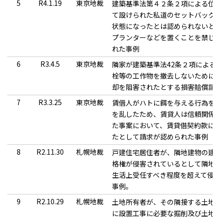
5
R4.1.19
東京地裁
建築基準法第４２条２項による位
て設けられた私道のセットバック
状態になったとは認められないと
プランターなどを置くことを禁じ
れた事例
6
R3.4.5
東京地裁
隣家が建築基準法42条２項による
栓等の工作物を撤去しないために
却を阻害されたとする損害賠償請
7
R3.3.25
東京地裁
賃借人がハトに餌を与える行為を
を乱したため、賃貸人は信頼関係
た事案において、賃貸借契約款に
たとして請求が認められた事例
8
R2.11.30
札幌地裁
戸建住宅居住者が、隣地建物の建
格権が侵害されているとして隣地
生活上受任すべき程度を超えて侵
事例。
9
R2.10.29
札幌地裁
土地所有者が、その隣接する土地
に設置工事に必要な掘削及び土地