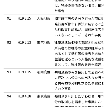
は、特段の事情のない限り、権利
た事例
91
H19.2.15
大阪地裁
開発許可等の処分を行った市に対
発行為が都市計画法に反すると主
た行政事件訴訟が、周辺居住者ら
いえないとして却下された事例
92
H19.2.13
東京地裁
建築基準法42条2項道路である私
所有者の鉄柱等の設置は嫌がらせ
あるとして鉄柱等の撤去を求めた
生活を送るという人格的な法益を
るとして、鉄柱等の撤去を認容し
93
H19.1.25
福岡高裁
共用通路のみを使用して公道への
の経路でも公道への出入りを行っ
る共有物の分割を求めた事案にお
された事例
94
H18.4.18
東京高裁
傾斜地を利用したいわゆる「地下
分の取消しを請求した事案におい