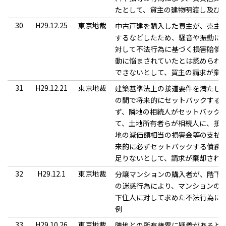
たとして、貸主の建物明渡し及び
30
H29.12.25
東京地裁
中古戸建を購入した買主が、売主
するなどしたため、騒音や振動に
対して不法行為に基づく損害賠償
動に悩まされていたとは認められ
できないとして、買主の請求が棄
31
H29.12.21
東京地裁
建築基準法上の接道要件を満たし
の間で将来的にセットバックする
ず、隣地の相続人がセットバック
て、土地所有者らが相続人に、接
地の減価額相当の損害金等の支払
来的に必ずセットバックする債務
足りないとして、請求が棄却され
32
H29.12.1
東京地裁
分譲マンションの購入者が、階下
の迷惑行為により、マンションの
下住人に対して求めた不法行為に
例
33
H29.10.26
東京地裁
隣地との所有権界に疑義があると