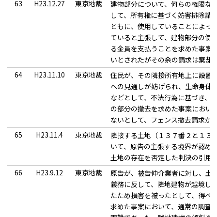
63
H23.12.27
東京地裁
建物部分について、何らの権限な
して、所有権に基づく妨害排除請
ともに、使用していることによって
ていると主張して、建物部分の使用
る金員を支払うことを求めた事案
いとされたがその余の請求は棄却
64
H23.11.10
東京地裁
住民が、その隣接所有地上に設置さ
への見通しが妨げられ、生命身体
などとして、不法行為に基づき、
の部分の撤去を求めた事案におい
ないとして、フェンス撤去請求が
65
H23.11.4
東京地裁
隣接する土地（１３７番２と１３
いて、原告の主張する境界が認め
土地の存在を否定した判決の引用
66
H23.9.12
東京地裁
原告が、被告仲介業者に対し、土
義務に反して、隣地建物が越境し
たため損害を被ったとして、得べ
求めた事案において、通常の調査