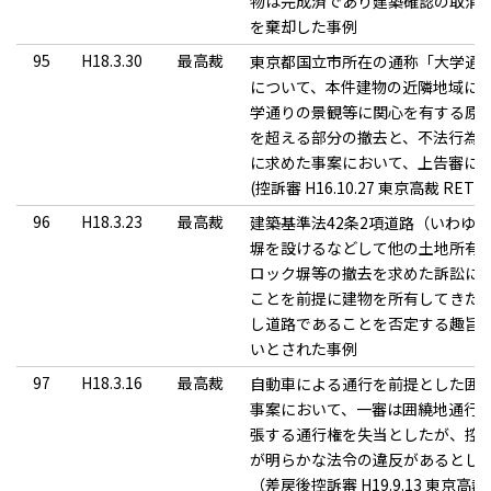
物は完成済であり建築確認の取消
を棄却した事例
95
H18.3.30
最高裁
東京都国立市所在の通称「大学通
について、本件建物の近隣地域に
学通りの景観等に関心を有する原告
を超える部分の撤去と、不法行為
に求めた事案において、上告審に
(控訴審 H16.10.27 東京高裁 RETIO
96
H18.3.23
最高裁
建築基準法42条2項道路（いわゆ
塀を設けるなどして他の土地所有
ロック塀等の撤去を求めた訴訟に
ことを前提に建物を所有してきた
し道路であることを否定する趣旨
いとされた事例
97
H18.3.16
最高裁
自動車による通行を前提とした囲
事案において、一審は囲繞地通行
張する通行権を失当としたが、控
が明らかな法令の違反があるとし
（差戻後控訴審 H19.9.13 東京高裁 