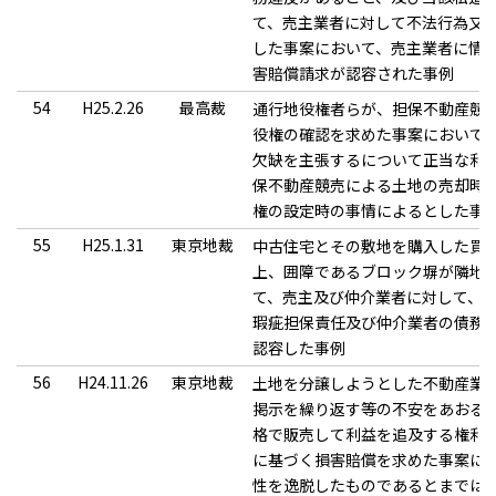
て、売主業者に対して不法行為又
した事案において、売主業者に情
害賠償請求が認容された事例
54
H25.2.26
最高裁
通行地役権者らが、担保不動産競
役権の確認を求めた事案において
欠缺を主張するについて正当な利
保不動産競売による土地の売却時
権の設定時の事情によるとした事
55
H25.1.31
東京地裁
中古住宅とその敷地を購入した買
上、囲障であるブロック塀が隣地
て、売主及び仲介業者に対して、
瑕疵担保責任及び仲介業者の債務
認容した事例
56
H24.11.26
東京地裁
土地を分譲しようとした不動産業
掲示を繰り返す等の不安をあおる
格で販売して利益を追及する権利
に基づく損害賠償を求めた事案に
性を逸脱したものであるとまでは