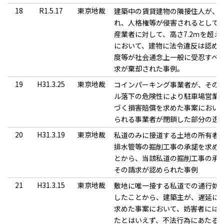
18
R1.5.17
東京地裁
建築中の賃貸建物の隣接住人が、
れ、人格権等が侵害されるとして
産業者に対して、高さ7.2ｍを超
において、建物に法令違反は認め
度等が社会通念上一般に受忍すべ
求が棄却された事例。
19
H31.3.25
東京地裁
コインパーキング事業者が、その
ル落下の危険性により駐車場営業
づく損害賠償を求めた事案におい
られる事業者が閉鎖した部分の逸
20
H31.3.19
東京地裁
私道のみに接道する土地の所有者
排水管等の掘削工事の承諾を求め
とから、当該私道の掘削工事の承
その請求が認められた事例
21
H31.3.15
東京地裁
敷地に唯一接する私道での通行妨
したことから、建築主が、遅延に
求めた事案において、妨害者には
たとはいえず、不法行為にあたる