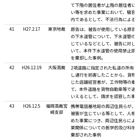
て下階の居住者が上階の居住者に
い等を求めた事案において、騒音
内であるとして、不法行為による
41
H27.2.17
東京地裁
原告は、被告が使用している原告
の下水道管について、下水道管の
じているなどとして、被告に対し
いて、本件下水道管の使用禁止請
を棄却した事例。
42
H26.12.19
大阪高裁
2項道路に指定された私道の所有
し通行を妨害したことから、貨物
じた店舗経営者が、工作物等の撤
て、本件道路を貨物自動車等で通
いえるとして、請求を認容した事
43
H26.12.5
福岡高裁宮
携帯電話基地局の周辺住民らが、
崎支部
被害が生じている等として、人格
めた事案につき、周辺住民らによ
果関係についての医学的及び科学
棄却された事例