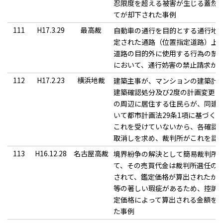
忍限度を超える被害が生じる蓋然
てが却下された事例
111
H17.3.29
最高裁
自動車の通行を目的とする通行地
定された通路（位置指定道路）上
道路の目的外に使用する行為の禁
において、通行妨害の禁止請求が
112
H17.2.23
横浜地裁
建築主事が、マンションの建築計画
建築確認処分及び2度の計画変更
の周辺に居住する住民らが、同建
いて都市計画法29条1項に基づく
これを受けていないから、各確認
取消しを求め、裁判所がこれを認
113
H16.12.28
名古屋高裁
境界紛争の解決として簡易裁判所
て、その売買代金は裁判所選任の
されて、鑑定価格が算出されたが
等の著しい瑕疵があるため、控訴
定価格によって算出される金額を
た事例