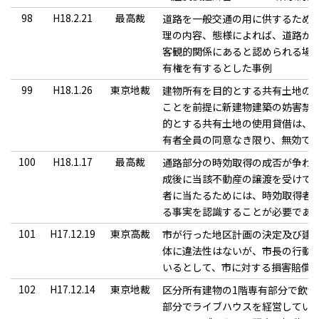
98
H18.2.21
最高裁
道路を一般交通の用に供するため
理の内容、態様によれば、道路が
客観的関係にあると認められる場
有権を有するとした事例
99
H18.1.26
東京地裁
建物所有を目的とする共有土地の
ことを前提に新建物建築の妨害禁
的とする共有土地の使用貸借は、
有者全員の同意なき限り、無効で
100
H18.1.17
最高裁
通路部分の時効取得の成否が争わ
成後に当該不動産の譲渡を受けて
者に当たるためには、時効取得者
る事実を認識することが必要であ
101
H17.12.19
東京高裁
市が行った地区計画の決定及び建築
体に違法性はないが、市長の行動
いるとして、市に対する損害賠償
102
H17.12.14
東京地裁
区分所有建物の1階専有部分で飲
部分でライブハウスを経営してい