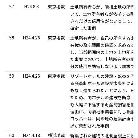
57
H24.8.8
東京地裁
土地所有者らが、隣接土地の所有
いて、土地所有者らが依拠する昭和
きるだけの信用性がないとして、
確定した事例
58
H24.4.26
東京地裁
土地所有者が、自己の所有する土
有権の及ぶ範囲の確認を求めると
し、当該範囲内の土地を土地所有
た事案において、土地所有者の請
分の使用を妨害しないよう請求す
59
H24.4.26
東京地裁
リゾートホテルの建設・転売を予
る会員制ホテル建設が市条例に定
もなく進められたことにより、日
たため、同ホテルの建設を断念せ
も大幅に下落する財産的損害を被
理由に、同隣地事業者に対し損害
ロッパーは、同隣地の建築計画を
求が棄却された事例
60
H24.4.18
横浜地裁
新築された建物の北側屋根上に設