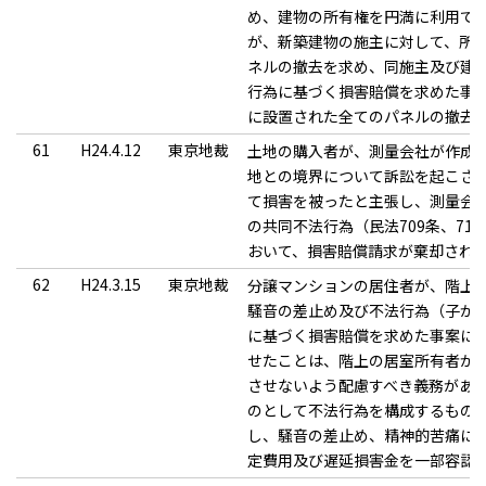
め、建物の所有権を円満に利用で
が、新築建物の施主に対して、所
ネルの撤去を求め、同施主及び建
行為に基づく損害賠償を求めた事
に設置された全てのパネルの撤去
61
H24.4.12
東京地裁
土地の購入者が、測量会社が作成
地との境界について訴訟を起こさ
て損害を被ったと主張し、測量会
の共同不法行為（民法709条、7
おいて、損害賠償請求が棄却され
62
H24.3.15
東京地裁
分譲マンションの居住者が、階上
騒音の差止め及び不法行為（子が
に基づく損害賠償を求めた事案に
せたことは、階上の居室所有者が
させないよう配慮すべき義務があ
のとして不法行為を構成するもの
し、騒音の差止め、精神的苦痛に
定費用及び遅延損害金を一部容認