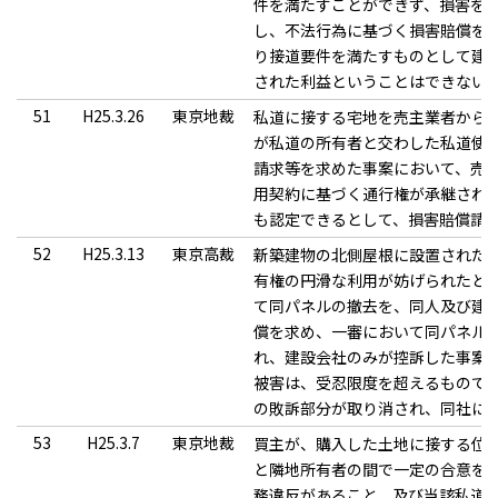
件を満たすことができず、損害を
し、不法行為に基づく損害賠償を
り接道要件を満たすものとして建
された利益ということはできない
51
H25.3.26
東京地裁
私道に接する宅地を売主業者から
が私道の所有者と交わした私道使
請求等を求めた事案において、売
用契約に基づく通行権が承継され
も認定できるとして、損害賠償請
52
H25.3.13
東京高裁
新築建物の北側屋根に設置された
有権の円滑な利用が妨げられたと
て同パネルの撤去を、同人及び建
償を求め、一審において同パネル
れ、建設会社のみが控訴した事案
被害は、受忍限度を超えるもので
の敗訴部分が取り消され、同社に
53
H25.3.7
東京地裁
買主が、購入した土地に接する位
と隣地所有者の間で一定の合意を
務違反があること、及び当該私道