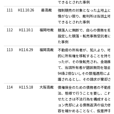
できるとされた事例
111
H11.10.26
最高裁
強制競売の対象となった土地上に
情がない限り、裁判所は当該土地
できるとされた事例
112
H11.10.1
福岡地裁
競落人に無断で、自らの債務を担
設定した競落・転売事務受託者に
た事例
113
H11.6.29
福岡高裁
不動産の所有者が、知人より、地
的に所有権を移転することを持ち
ったが、その後転売され、金融機
て、当該所有者が錯誤無効を理由
94条2項ないしその類推適用によ
護されるとし、その請求が棄却さ
114
H11.5.18
大阪高裁
債権保全のための債務者の不動産
法、態様で行うことを要し、これ
せたときは不法行為を構成すると
ョン売却による債務返済の協力依
容を確かめることなく、仮差押手