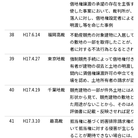
借地権譲渡の承諾の存在を主張す
使した事案において、裁判所が、
落人に対し、借地権設定者による
明渡し等を命じた事例
38
H17.6.14
福岡高裁
不動産競売の対象建物に入居して
の敷地の一部を取得したことが、
者に対する不法行為となるとされ
39
H17.4.27
東京地裁
強制競売手続によって借地権付き
有者が建物の収去と土地の明渡し
間内に賃借権譲渡許可の申立てを
壊を認め、土地所有者の請求が認
40
H17.4.19
千葉地裁
競売建物の一部が件外土地にはみ
形状から見て、競売建物の敷地と
た用途がないことから、そのはみ
評価書に記載・反映させれば足り
41
H17.3.10
最高裁
抵当権に基づく妨害排除請求権の
いて抵当権に対する侵害が生じな
ることが期待できない場合には、