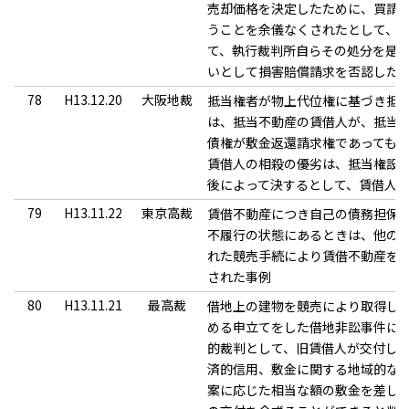
売却価格を決定したために、買請
うことを余儀なくされたとして、
て、執行裁判所自らその処分を是
いとして損害賠償請求を否認した
78
H13.12.20
大阪地裁
抵当権者が物上代位権に基づき抵
は、抵当不動産の賃借人が、抵当
債権が敷金返還請求権であっても
賃借人の相殺の優劣は、抵当権設
後によって決するとして、賃借人
79
H13.11.22
東京高裁
賃借不動産につき自己の債務担保
不履行の状態にあるときは、他の
れた競売手続により賃借不動産を
された事例
80
H13.11.21
最高裁
借地上の建物を競売により取得し
める申立てをした借地非訟事件にお
的裁判として、旧賃借人が交付し
済的信用、敷金に関する地域的な
案に応じた相当な額の敷金を差し