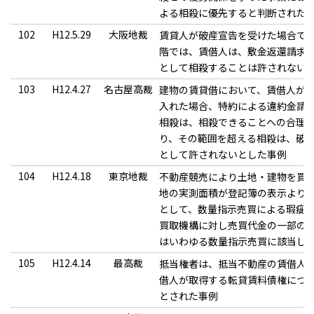
よる相殺に優先すると判断された
102
H12.5.29
大阪地裁
賃貸人が破産宣告を受けた場合で
階では、賃借人は、敷金返還請求
として相殺することは許されない
103
H12.4.27
名古屋高裁
建物の賃貸借において、賃借人が
入れた場合、特約による違約金請
相殺は、相殺できることへの合理
り、その範囲を超える相殺は、破
として許されないとした事例
104
H12.4.18
東京地裁
不動産競売により土地・建物を買
地の実測面積が登記簿の表示より69.
として、数量指示売買による瑕疵
買取機構に対し売買代金の一部の
はいわゆる数量指示売買に該当し
105
H12.4.14
最高裁
抵当権者は、抵当不動産の賃借人
借人が取得する転貸賃料債権につ
とされた事例