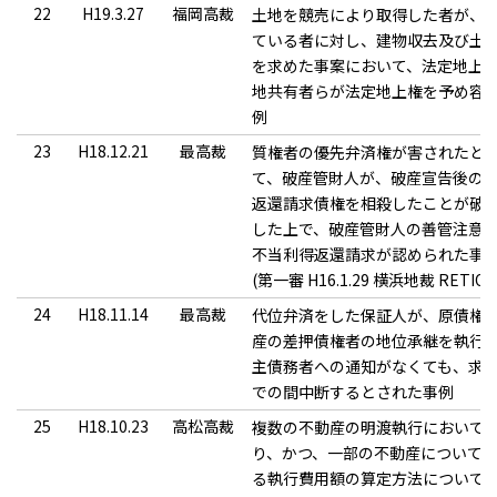
22
H19.3.27
福岡高裁
土地を競売により取得した者が、
ている者に対し、建物収去及び土
を求めた事案において、法定地上
地共有者らが法定地上権を予め容
例
23
H18.12.21
最高裁
質権者の優先弁済権が害されたと
て、破産管財人が、破産宣告後の
返還請求債権を相殺したことが破
した上で、破産管財人の善管注意
不当利得返還請求が認められた事
(第一審 H16.1.29 横浜地裁 RETIO5
24
H18.11.14
最高裁
代位弁済をした保証人が、原債権
産の差押債権者の地位承継を執行
主債務者への通知がなくても、求
での間中断するとされた事例
25
H18.10.23
高松高裁
複数の不動産の明渡執行において
り、かつ、一部の不動産について
る執行費用額の算定方法について