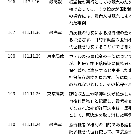
106
H12.3.16
最高裁
抵当権の実行としての競売のため
権であっても、その設定が国税徴
の場合には、賃借人は競売による
れた事例
107
H11.11.30
最高裁
買戻権の行使による抵当権の遡及
るに過ぎず、目的不動産の抵当権
代位権を行使することができると
108
H11.11.29
東京高裁
ホテルの売買代金の一部について
が、担保価格下落時期に債権者が
保存義務に違反すると主張した事案
担保保存義務を負わず、仮に負っ
められないとして、その抗弁を斥
109
H11.11.26
東京高裁
建物収去土地明渡判決が確定した
地権付建物」と記載し、最低売却価
てなされた売却許可決定は、民事執
として、原決定を取り消した事例
110
H11.11.24
最高裁
抵当権者が権利の目的である建物
請求権を代位行使して、直接抵当