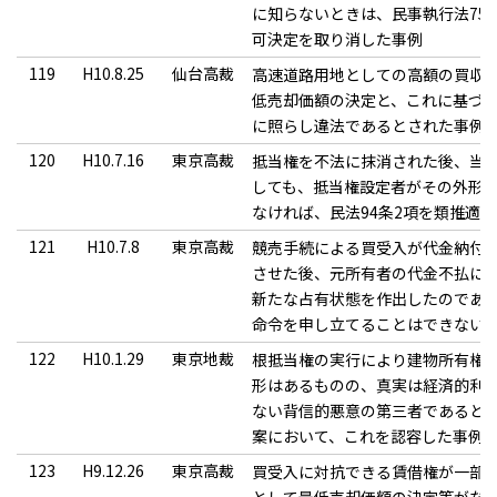
に知らないときは、民事執行法75
可決定を取り消した事例
119
H10.8.25
仙台高裁
高速道路用地としての高額の買収
低売却価額の決定と、これに基づく
に照らし違法であるとされた事例
120
H10.7.16
東京高裁
抵当権を不法に抹消された後、当
しても、抵当権設定者がその外形
なければ、民法94条2項を類推適
121
H10.7.8
東京高裁
競売手続による買受入が代金納付
させた後、元所有者の代金不払に
新たな占有状態を作出したのであ
命令を申し立てることはできない
122
H10.1.29
東京地裁
根抵当権の実行により建物所有権
形はあるものの、真実は経済的利
ない背信的悪意の第三者であると
案において、これを認容した事例
123
H9.12.26
東京高裁
買受入に対抗できる賃借権が一部