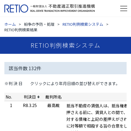
ホーム
紛争の予防・処理
RETIO判例検索システム
RETIO判例検索結果
RETIO判例検索システム
該当件数
132
件
※判 決 日
クリックにより年月日順の並び替えができます。
No.
判決日
裁判所名
1
R8.3.25
最高裁
抵当不動産の賃借人は、抵当権者
押さえる前に、賃貸人との間で、
対する債権と上記の差押えがされ
に対等額で相殺する旨の合意をし