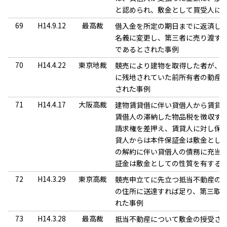
と認められ、敷金として買受人に
69
H14.9.12
最高裁
借入金を所定の期日までに返済し
名義に変更し、第三者に売り渡す
であるとされた事例
70
H14.4.22
東京地裁
競売により建物を取得した者が、
に残地されていた前所有者の動産
された事例
71
H14.4.17
大阪高裁
建物賃貸借に伴い貸借人から賃貸
賃借人の滞納した物品税を徴収す
請求権を差押え、賃貸人に対し保
貸人からは本件保証金は敷金とし
の解約に伴い貸借人の債務に充当
証金は敷金としての性質を有する
72
H14.3.29
東京高裁
競売申立てに先立つ抵当不動産の
の住所に送達すれば足り、第三取
れた事例
73
H14.3.28
最高裁
抵当不動産について敷金の授受さ