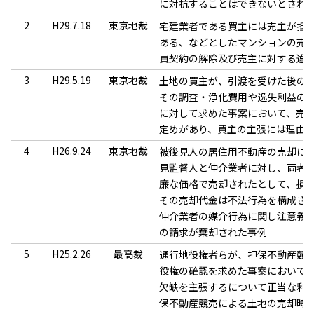
に対抗することはできないとされ
2
H29.7.18
東京地裁
宅建業者である買主には売主が抵
ある、などとしたマンションの売
買契約の解除及び売主に対する違
3
H29.5.19
東京地裁
土地の買主が、引渡を受けた後の
その調査・浄化費用や逸失利益の
に対して求めた事案において、売
定めがあり、買主の主張には理由
4
H26.9.24
東京地裁
被後見人の居住用不動産の売却に
見監督人と仲介業者に対し、両者
廉な価格で売却されたとして、損
その売却代金は不法行為を構成さ
仲介業者の媒介行為に関し注意義
の請求が棄却された事例
5
H25.2.26
最高裁
通行地役権者らが、担保不動産競
役権の確認を求めた事案において
欠缺を主張するについて正当な利
保不動産競売による土地の売却時