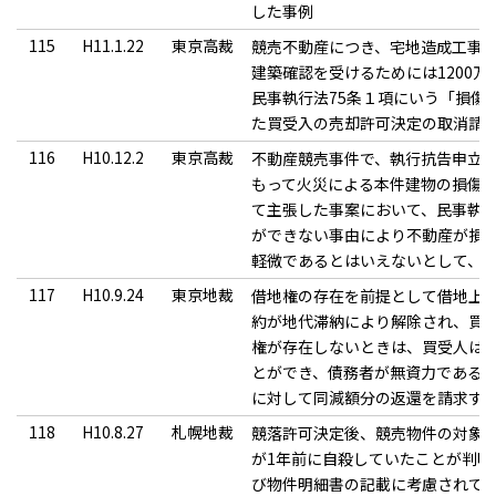
した事例
115
H11.1.22
東京高裁
競売不動産につき、宅地造成工事
建築確認を受けるためには1200
民事執行法75条１項にいう「損傷
た買受入の売却許可決定の取消請
116
H10.12.2
東京高裁
不動産競売事件で、執行抗告申立
もって火災による本件建物の損傷
て主張した事案において、民事執行
ができない事由により不動産が損
軽微であるとはいえないとして、
117
H10.9.24
東京地裁
借地権の存在を前提として借地上
約が地代滞納により解除され、買
権が存在しないときは、買受人は
とができ、債務者が無資力である
に対して同減額分の返還を請求す
118
H10.8.27
札幌地裁
競落許可決定後、競売物件の対象
が1年前に自殺していたことが判
び物件明細書の記載に考慮されて