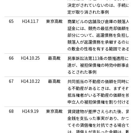
決定がされていないのは、手続に
定が取り消された事例
65
H14.11.7
東京高裁
商業ビルの店舗及び倉庫の競落人
証金には、競売の最低売却価額を
部分について、返還債務を負担し
競落人が返還債務を承継するのは
の敷金の性格を有する範囲である
66
H14.10.25
最高裁
民事訴訟法第113条の類推適用に
達が、被担保債権の時効中断事由
るとされた事例
67
H14.10.22
最高裁
共同抵当の不動産の価額を同時に
る不動産があるときは、まずそれ
抵当権者がいる不動産の価額を按
申立人の被担保債権を割り付ける
68
H14.9.19
東京高裁
賃貸建物が差押さえられた後、賃
金銭を支払った事実があり、かつ
てその賃借権を対抗できる場合で
は、賃借人が支払った金額は、敷