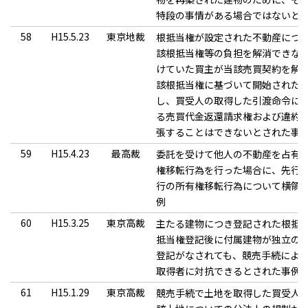
特段の事情がある場合ではないと
58
H15.5.23
東京地裁
根抵当権が設定された不動産につ
該根抵当権等の負担を解消できな
けていた買主が当該売買契約を解
該根抵当権に基づいて開始された
し、買受人の取得した引渡命令に
る売買代金返還請求権および違約
張することはできないとされた事
59
H15.4.23
最高裁
委託を受けて他人の不動産を占有
権移転行為を行った場合に、先行
行の所有権移転行為について横領
例
60
H15.3.25
東京高裁
主たる建物につき登記された根抵
抵当権登記後に付属建物が独立の
登記がなされても、競売手続によ
取得者に対抗できるとされた事例
61
H15.1.29
東京高裁
競売手続で土地を取得した買受人