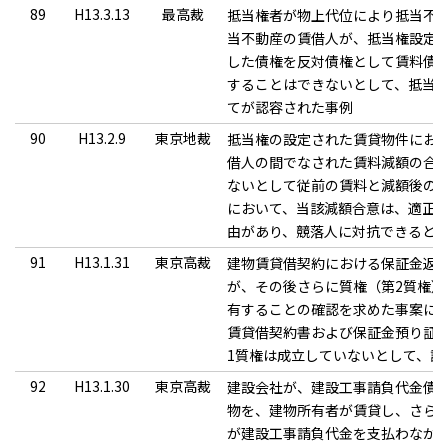
89
H13.3.13
最高裁
抵当権者が物上代位により抵当不
当不動産の賃借人が、抵当権設定
した債権を反対債権として賃料債
することはできないとして、抵当
てが認容された事例
90
H13.2.9
東京地裁
抵当権の設定された賃貸物件にお
借人の間でなされた賃料減額の合
ないとして従前の賃料と減額後の
において、当該減額合意は、適正
由があり、競落人に対抗できると
91
H13.1.31
東京高裁
建物賃貸借契約における保証金返
が、その後さらに質権（第2質権）
有することの確認を求めた事案にお
賃貸借契約書および保証金預り証
1質権は成立していないとして、請
92
H13.1.30
東京高裁
建設会社が、建設工事請負代金債
物を、建物所有者が賃貸し、さら
が建設工事請負代金を支払わなか