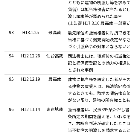
とともに建物の明渡し等を求めて
貸借）は抵当権侵害に当たるとし
渡し請求等が認められた事例
(上告審 H17.3.10 最高裁 一部棄却
93
H13.1.25
最高裁
最先順位の抵当権者に対抗できる
当権に基づく競売開始決定がなされ
づく引渡命令の対象とならないと
94
H12.12.26
仙台高裁
司法書士には、後順位の抵当権と
記と担保仮登記との効力の相違に
とされた事例
95
H12.12.19
最高裁
建物に抵当権を設定した者がその
る建物の買受人は、民法第94条第2
するときでも、敷地の賃借権自体
がない限り、建物の所有権ととも
96
H12.11.14
東京地裁
抵当権者は、民法395条ただし書き
条所定の期間を超える、いわゆる
き、右解除判決が確定したときは
当不動産の明渡しを請求すること