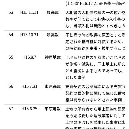
(上告審 H18.12.21 最高裁 一部破
53
H15.11.11
最高裁
入札書の入札価額欄の一の位が空
数字が何であっても他の入札書の
も、当該入札は無効とすべきもの
54
H15.10.31
最高裁
不動産の時効取得を原因とする所
定された抵当権に対抗するため、
の時効取得を主張・援用すること
55
H15.8.7
神戸地裁
土地及び建物の所有者がこれらの
が倒壊・滅失し、同土地上に新た
とえ震災によるものであっても、
とした事例
56
H15.7.31
東京高裁
売買契約の合意解除による売買代
契約の目的物に関して生じた債権
権は認められないとされた事例
57
H15.6.25
東京地裁
土地の所有者から地上建物の建築
を原始取得した建設業者に対して
土地の明渡しを請求した事案にお
物を再築された建物のために、そ