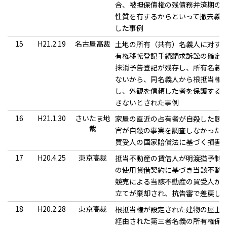
合、被担保債権の残債務弁済期の
性質を有するからといって撤去義
した事例
15
H21.2.19
名古屋高裁
土地の所有（共有）名義人に対す
有権移転登記手続請求訴訟の確定
抹消予告登記が残存し、所有名義
ないから、同名義人から根抵当権
し、外観を信頼した者を保護するた
きないとされた事例
16
H21.1.30
さいたま地
家屋の直近の占有者が自殺した競
裁
官が自殺の事実を調査しなかった
買受人の国家賠償法に基づく損害
17
H20.4.25
東京高裁
抵当不動産の賃借人が明渡猶予制
の使用貸借契約に基づき当該不動
競売による当該不動産の買受人が
立てが棄却され、抗告審で差戻し
18
H20.2.28
東京高裁
根抵当権が設定された建物の屋上
経由された第三者名義の所有権保