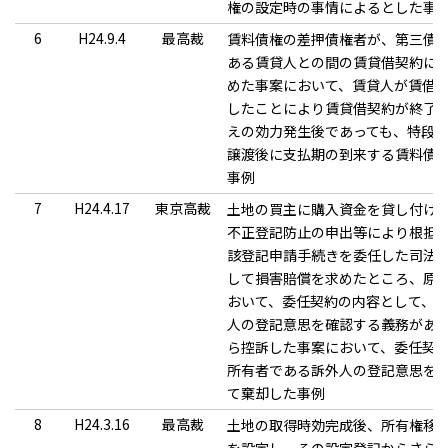
権の設定時の事情によるとした事
6
H24.9.4
最高裁
賃料債権の差押債権者が、第三債
ある賃貸人との間の賃貸借契約に
めた事案において、賃貸人が賃借
したことにより賃貸借契約が終了
えの効力発生後であっても、特段
譲渡後に支払期の到来する賃料債
事例
7
H24.4.17
東京高裁
土地の買主に購入資金を貸し付け
不正登記防止の申出等により根抵
該登記申請手続きを委任した司法
して損害賠償を求めたところ、原
おいて、委任契約の内容として、
人の登記意思を確認する義務があ
ら控訴した事案において、委任契
所有者である訴外人の登記意思を
て棄却した事例
8
H24.3.16
最高裁
土地の取得時効完成後、所有権移