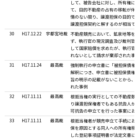
して、被告会社に対し、所有権に
て、目的不動産の占有の移転が伴
情のない限り、譲渡担保の目的で
譲渡担保契約と解するのが相当で
30
H17.12.22
宇都宮地裁
不動産競売において、鉱泉地等を
ず、執行官の現況調査及び裁判官
して国家賠償を求めたが、執行官
れないとして請求が棄却された事
31
H17.11.24
最高裁
強制執行の申立書に「被担保債権
解釈につき、申立書に被担保債権
旨の明示の記載がないことから、
れた事例
32
H17.11.11
最高裁
根抵当権の実行としての不動産競
り譲渡担保権者でもある抗告人が
可抗告の申立てを行った事案にお
33
H17.11.11
最高裁
根抵当権者が競売申立て手続にお
保を原因とする同人への所有権移
した登記事項証明書が法定文書に