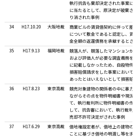
執行抗告も棄却決定された事案に
に当たるとして、原決定が破棄さ
り消された事例
34
H17.10.20
大阪地裁
商業ビルの賃貸借契約に伴って差し
について敷金であると認定し、賃
金全額の返還債務を承継するとさ
35
H17.9.13
福岡地裁
競落人が、競落したマンションが
および評価人が必要な調査義務を
に記載しなかったため、自殺物件
損害賠償請求をした事案において
あったとはいえないとして損害賠
36
H17.8.23
東京高裁
競売対象建物の関係者の中に暴力
ながらその点を物件明細書や現況
て、執行裁判所に物件明細書の作
して、抗告審において、執行裁判
売却不許可決定がされた事例
37
H17.6.29
東京高裁
借地権設定者が、借地上の建物の
ことに基づき借地の明渡し等を求