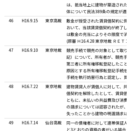
は、抵当地上に建物が築造された
体について民法389条の規定が適
46
H16.9.15
東京高裁
敷金が授受された賃貸借契約に係
おいて、当該賃貸借契約が終了し
は敷金の充当によりその限度で消
(原審 Ｈ16.4.28 東京地裁 ＲＥＴＩ
47
H16.9.10
東京地裁
競売手続で競売の対象として取り
記）について、所有者が、競売手
第三者に所有権移転登記したこと
原因とする所有権移転登記手続を
手続を執行妨害行為と認定し、買
48
H16.7.22
東京地裁
建物賃貸人が賃借人に対して、共
借契約を解除したとして、賃貸借
ともに、未払いの共益費及び消費
の請求については認容されたが、
失ったことから建物の明渡請求は
49
H16.7.14
仙台高裁
同一の債権者に対して連帯保証人
と3とおりの資格の者がいる場合