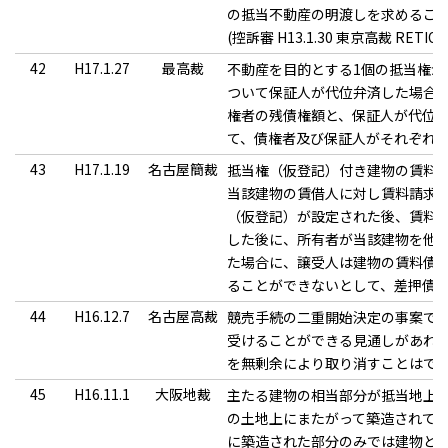
の抵当不動産の明渡しを求めるこ
(控訴審 H13.1.30 東京高裁 RETIO5
42
H17.1.27
最高裁
不動産を目的とする1個の抵当権が
ついて保証人が代位弁済した場合
権者の残債権額と、保証人が代位
て、債権者及び保証人がそれぞれ
43
H17.1.19
名古屋簡裁
抵当権（仮登記）付き建物の賃料
当該建物の賃借人に対し賃料請求
（仮登記）が設定された後、賃料
した後に、所有者が当該建物を他
た場合に、譲受人は建物の賃料債
ることができないとして、差押債
44
H16.12.7
名古屋高裁
競売手続の二重開始決定の事案で
受けることができる見通しがあれ
を無剰余により取り消すことはで
45
H16.11.1
大阪地裁
主たる建物の相当部分が抵当地上
の土地上にまたがって築造されて
に築造された部分のみでは建物と