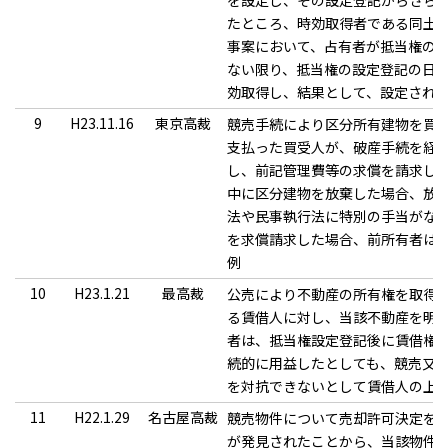
を設定し、その設定登記からさらに
たところ、時効取得者である同土
事案において、占有者が抵当権の
ない限り、抵当権の設定登記の日
効取得し、結果として、設定され
9
H23.11.16
東京高裁
競売手続により区分所有建物を買
支払った買受人が、破産手続を経
し、前記管理費等の求償を請求し
中に区分建物を放棄した場合、放
法や民事執行法に特別の手当がな
を求償請求した場合、前所有者は
例
10
H23.1.21
最高裁
公売により不動産の所有権を取得
る賃借人に対し、当該不動産を明
者は、抵当権設定登記後に賃借権
続的に用益したとしても、競売又
を対抗できないとして賃借人の上
11
H22.1.29
名古屋高裁
競売物件について売却許可決定を
が発見されたことから、当該物件