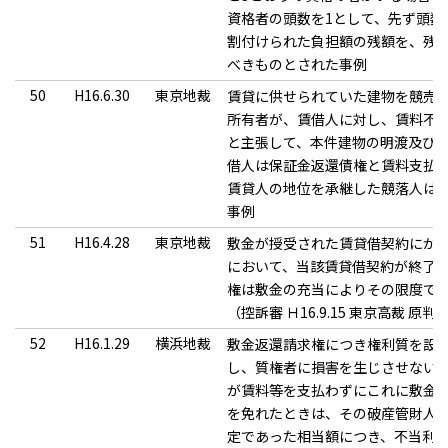
資格者の頭数を1として、先ず頭数
割付けられた負担額の残額を、残
べきものとされた事例
50
H16.6.30
東京地裁
賃貸に供せられていた建物を競売
所有者が、賃借人に対し、賃料不
と主張して、本件建物の明渡及び
借人は保証金返還債権と賃料支払
賃貸人の地位を承継した競落人は
事例
51
H16.4.28
東京地裁
敷金が授受された賃貸借契約にか
において、当該賃貸借契約が終了
権は敷金の充当によりその限度で
（控訴審 Ｈ16.9.15 東京高裁 原判
52
H16.1.29
横浜地裁
敷金返還請求権につき権利質を設
し、質権者に損害を生じさせない
が賃料等を支払わずにこれに敷金
を免れたときは、その破産管財人
定であった相当額につき、不当利