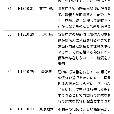
の交付を命ずることができると判
81
H13.10.31
東京地裁
賃貸目的物の所有権移転に伴う賃
て、賃借人が前賃貸人に預託した
生、存続、終了に際して密接不可
存在しないものとして新所有者に
82
H13.10.29
東京地裁
新築店舗の契約時に賃借人が支払
額が競落人に承継されるべきであ
建設協力金と敷金との性質を併せ有
めるが、それを超える部分につい
債務の存在しないことの確認を求
事例
83
H13.10.25
最高裁
建物に抵当権を有していた銀行が
料債権を差押えたのに対し、同建
押えの方法によらずに、物上代位
きないとして差押え行使した銀行
求できるとして同銀行の請求を棄
行の請求を認容し配当要求できな
84
H13.10.23
東京地裁
不動産の知識に乏しい高齢者が、