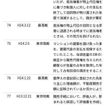
いたが、抵当権者が物上代位権を
に基づき転借人に対しその支払を
終了して目的物が明け渡された後
度で消滅するとして、請求が棄却
74
H14.3.12
最高裁
抵当権の物上代位の目的となる債
者に送達される時までに抵当権者
ときは、その効力を妨げられない
75
H14.2.5
東京高裁
マンションの建築を請け負った業
を、建築代金の支払を担保するた
ていたところ、当該各室の3本の鍵
施主から販売代理権を与えられた
顧客らが各室の占有を取得した場
対して占有回収の請求をすること
76
H14.1.22
最高裁
差押えの登記前に登記された先取
り生じた増価額が、不動産競売手
額に反映されているか否かにより
77
H13.12.21
東京地裁
競売手続において、評価人が、競
まれると誤認して評価書を作成し