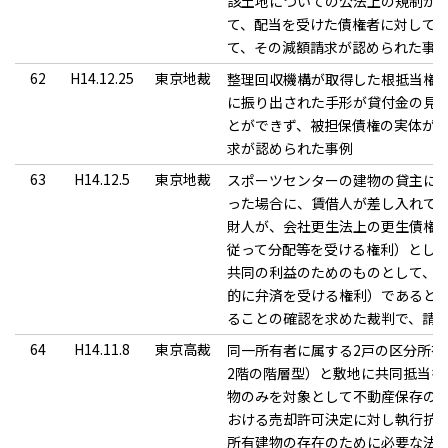
該土地についての公法上の規制が
て、配当を受けた債権者に対して
て、その減額請求が認められた事
62
H14.12.25
東京地裁
整理回収機構が取得した根抵当権
に振り出された手形が貸付金の見
とができず、被担保債権の実体が
求が認められた事例
63
H14.12.5
東京地裁
スポーツセンターの建物の貸主に
った場合に、賃借人が差し入れて
財人が、会社更生法上の更生債権
従って分配等を受ける権利）とし
共同の利益のためのものとして、
的に弁済を受ける権利）であると
ることの確認を求めた裁判で、請
64
H14.11.8
東京高裁
同一所有者に属する2戸の区分所有
2階の階層型）と敷地に共同抵当を
物のみを対象として不動産保存の
おける売却許可決定に対し執行抗
所有建物の存在のために必要な法