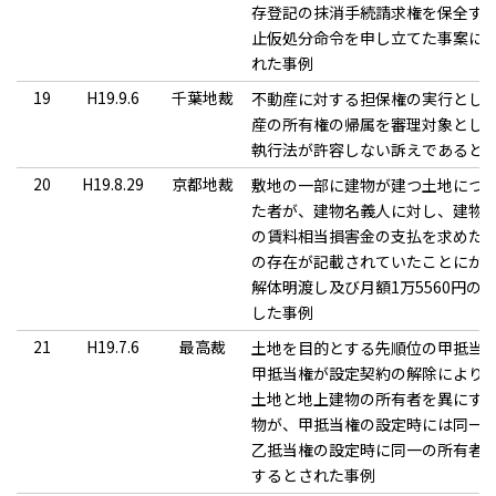
存登記の抹消手続請求権を保全す
止仮処分命令を申し立てた事案に
れた事例
19
H19.9.6
千葉地裁
不動産に対する担保権の実行とし
産の所有権の帰属を審理対象とし
執行法が許容しない訴えであると
20
H19.8.29
京都地裁
敷地の一部に建物が建つ土地につい
た者が、建物名義人に対し、建物
の賃料相当損害金の支払を求めた
の存在が記載されていたことにか
解体明渡し及び月額1万5560円
した事例
21
H19.7.6
最高裁
土地を目的とする先順位の甲抵当
甲抵当権が設定契約の解除により
土地と地上建物の所有者を異にす
物が、甲抵当権の設定時には同一
乙抵当権の設定時に同一の所有者
するとされた事例