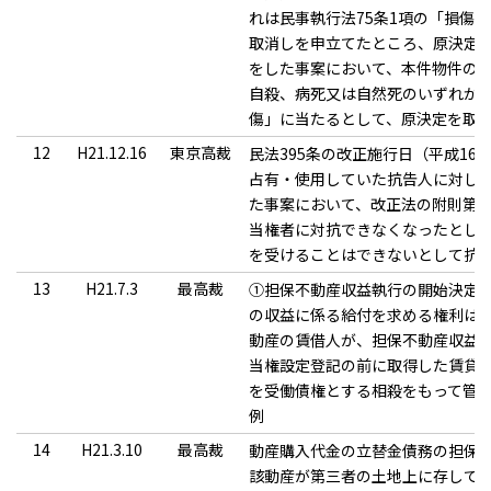
れは民事執行法75条1項の「損傷
取消しを申立てたところ、原決定
をした事案において、本件物件の
自殺、病死又は自然死のいずれかに
傷」に当たるとして、原決定を取
12
H21.12.16
東京高裁
民法395条の改正施行日（平成16
占有・使用していた抗告人に対し
た事案において、改正法の附則第5
当権者に対抗できなくなったとし
を受けることはできないとして抗
13
H21.7.3
最高裁
①担保不動産収益執行の開始決定
の収益に係る給付を求める権利は
動産の賃借人が、担保不動産収益
当権設定登記の前に取得した賃貸
を受働債権とする相殺をもって管
例
14
H21.3.10
最高裁
動産購入代金の立替金債務の担保
該動産が第三者の土地上に存して