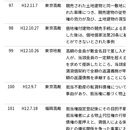
97
H12.11.7
東京高裁
競売された土地建物と同一敷地に
れた車庫につき、競売建物の従物
権の効力が及び、土地建物の買受
98
H12.10.27
東京高裁
借地権付建物の競売手続による買
した後は、借地借家法第20条に基
とができないとされた事例
99
H12.10.26
東京地裁
高額の金員が敷金名目で差し入れ
人が、当該金員の一定額を超える
を求めて提訴したところ、当該金
賃貸借契約で全額の返還義務が明
額の返還債務を承継することにな
100
H12.9.7
東京高裁
抵当不動産の転賃料債権について
事由があり、抵当権に基づく物上
101
H12.7.18
福岡高裁
抵当権設定登記後にその目的不動
抵当権者による物上代位権の行使
債権の差押えと、賃借人による保
殺との優劣関係を争った事案にお