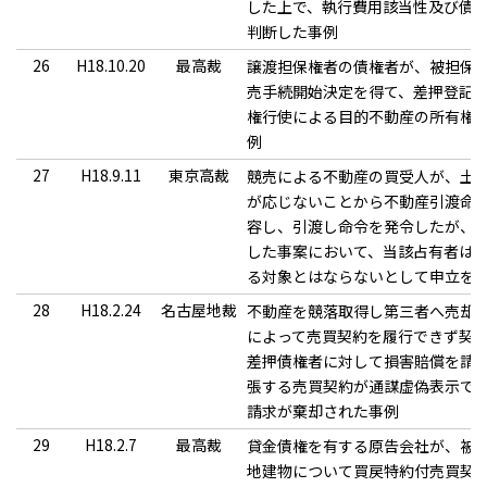
した上で、執行費用該当性及び債
判断した事例
26
H18.10.20
最高裁
譲渡担保権者の債権者が、被担保
売手続開始決定を得て、差押登記
権行使による目的不動産の所有権
例
27
H18.9.11
東京高裁
競売による不動産の買受人が、土
が応じないことから不動産引渡命
容し、引渡し命令を発令したが、
した事案において、当該占有者は
る対象とはならないとして申立を
28
H18.2.24
名古屋地裁
不動産を競落取得し第三者へ売却
によって売買契約を履行できず契
差押債権者に対して損害賠償を請
張する売買契約が通謀虚偽表示で
請求が棄却された事例
29
H18.2.7
最高裁
貸金債権を有する原告会社が、被
地建物について買戻特約付売買契