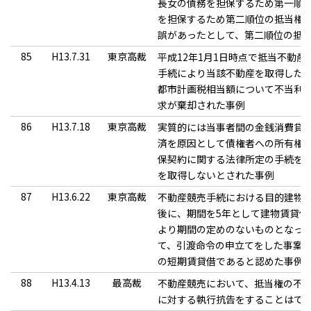
長女の債務を担保するため第一順
を担保するため第二順位の抵当権
誤があったとして、第二順位の抵
85
H13.7.31
東京高裁
平成12年1月1日時点で抵当不動
手続により当該不動産を取得した
都市計画税相当額について不当利
求が棄却された事例
86
H13.7.18
東京高裁
実質的には当事者間の金銭消費貸
済を原因として債権者への所有権
保契約に関する法律所定の手続を
を取得しないとされた事例
87
H13.6.22
東京高裁
不動産競売手続における目的建物
後に、期間を5年として建物賃貸
より期間の定めのないものとなっ
て、引渡命令の申立てをした事案に
の短期賃貸借であると認めた事例
88
H13.4.13
最高裁
不動産競売において、抵当権の不
に対する執行抗告をすることはで