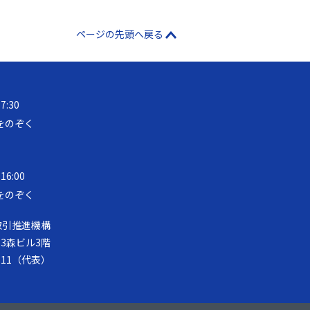
ページの先頭へ戻る
17:30
をのぞく
 16:00
をのぞく
取引推進機構
第33森ビル3階
-8111（代表）