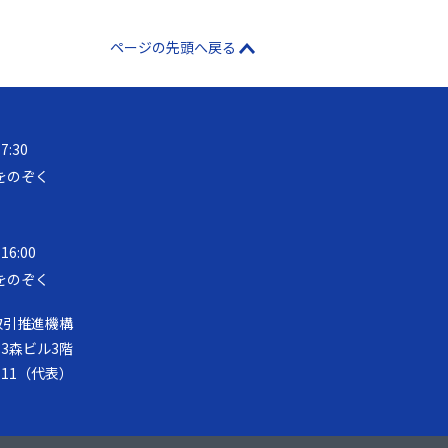
ページの先頭へ戻る
17:30
をのぞく
 16:00
をのぞく
取引推進機構
第33森ビル3階
-8111（代表）