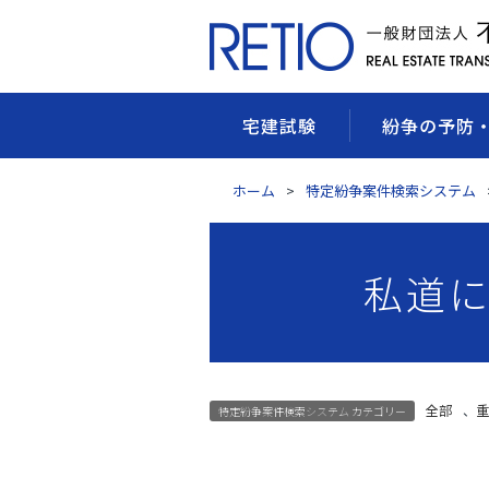
宅建試験
紛争の予防
ホーム
特定紛争案件検索システム
私道に
全部
、
重
特定紛争案件検索システム カテゴリー