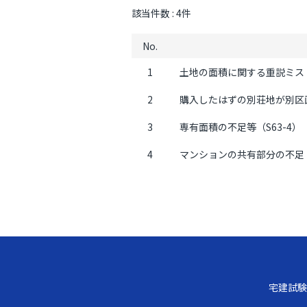
該当件数 :
4
件
No.
1
土地の面積に関する重説ミス（
2
購入したはずの別荘地が別区画
3
専有面積の不足等（S63-4）
4
マンションの共有部分の不足（S
宅建試験