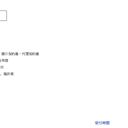
、
媒介契約書・代理契約書
元年度
処分
、
福井県
03-3435-8181
9:30 〜 
受付時間