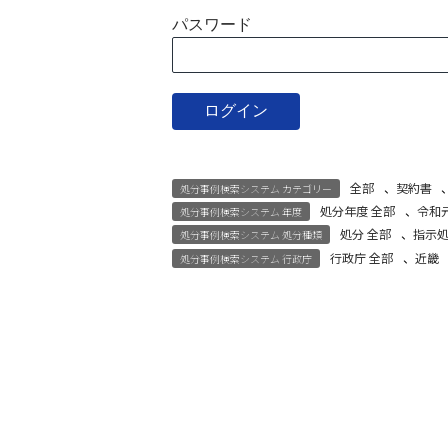
パスワード
全部
、
契約書
処分事例検索システム カテゴリー
処分年度 全部
、
令和
処分事例検索システム 年度
処分 全部
、
指示
処分事例検索システム 処分種類
行政庁 全部
、
近畿
処分事例検索システム 行政庁
宅建試験