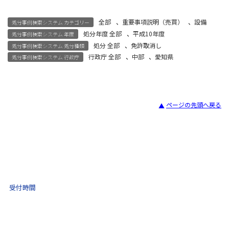
全部
、
重要事項説明（売買）
、
設備
処分事例検索システム カテゴリー
処分年度 全部
、
平成10年度
処分事例検索システム 年度
処分 全部
、
免許取消し
処分事例検索システム 処分種類
行政庁 全部
、
中部
、
愛知県
処分事例検索システム 行政庁
ページの先頭へ戻る
宅建試験
03-3435-8181
9:30 〜 17:30
受付時間
土日祝・年末年始をのぞく
不動産取引 電話相談
(ナビダイヤル)