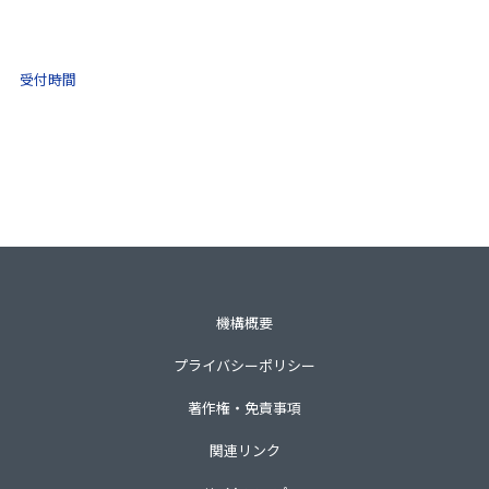
0570-021-030
10:00 ～ 16:00
受付時間
土日祝・年末年始をのぞく
一般財団法人不動産適正取引推進機構
〒105-0001 東京都港区虎ノ門3-8-21第33森ビル3階
TEL 03-3435-8111（代表）
機構概要
プライバシーポリシー
著作権・免責事項
関連リンク