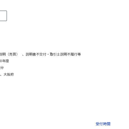
説明（売買）
、
説明書不交付・取引士説明不履行等
0年度
処分
、
大阪府
03-3435-8181
9:30 〜 
受付時間