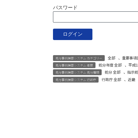
パスワード
全部
、
重要事項
処分事例検索システム カテゴリー
処分年度 全部
、
平成1
処分事例検索システム 年度
処分 全部
、
指示
処分事例検索システム 処分種類
行政庁 全部
、
近畿
処分事例検索システム 行政庁
宅建試験