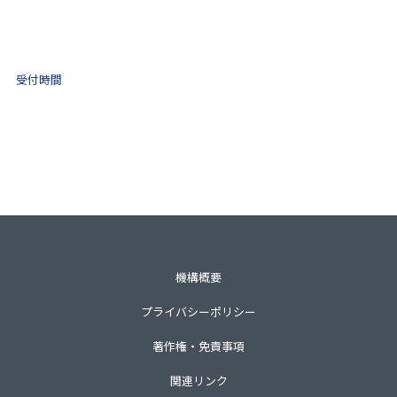
(ナビダイヤル)
0570-021-030
10:00 ～ 16:00
受付時間
土日祝・年末年始をのぞく
一般財団法人不動産適正取引推進機構
〒105-0001 東京都港区虎ノ門3-8-21第33森ビル3階
TEL 03-3435-8111（代表）
機構概要
プライバシーポリシー
著作権・免責事項
関連リンク