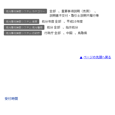
全部
、
重要事項説明（売買）
、
処分事例検索システム カテゴリー
説明書不交付・取引士説明不履行等
処分年度 全部
、
平成10年度
処分事例検索システム 年度
処分 全部
、
指示処分
処分事例検索システム 処分種類
行政庁 全部
、
中国
、
鳥取県
処分事例検索システム 行政庁
ページの先頭へ戻る
宅建試験
03-3435-8181
9:30 〜 17:30
受付時間
土日祝・年末年始をのぞく
不動産取引 電話相談