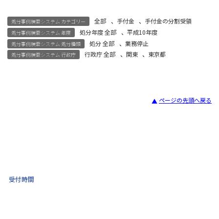
全部
、
手付金
、
手付金の分割受領
処分事例検索システム カテゴリー
処分年度 全部
、
平成10年度
処分事例検索システム 年度
処分 全部
、
業務停止
処分事例検索システム 処分種類
行政庁 全部
、
関東
、
東京都
処分事例検索システム 行政庁
ページの先頭へ戻る
宅建試験
03-3435-8181
9:30 〜 17:30
受付時間
土日祝・年末年始をのぞく
不動産取引 電話相談
(ナビダイヤル)