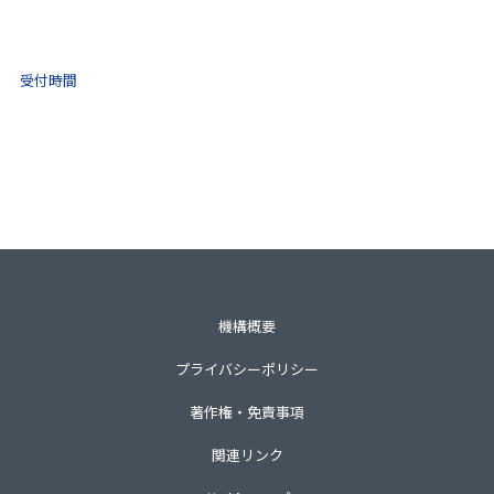
0570-021-030
10:00 ～ 16:00
受付時間
土日祝・年末年始をのぞく
一般財団法人不動産適正取引推進機構
〒105-0001 東京都港区虎ノ門3-8-21第33森ビル3階
TEL 03-3435-8111（代表）
機構概要
プライバシーポリシー
著作権・免責事項
関連リンク