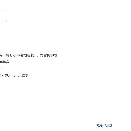
有に属しない宅地建物
、
常習的事例
0年度
停止
道・東北
、
北海道
03-3435-8181
9:30 〜 
受付時間