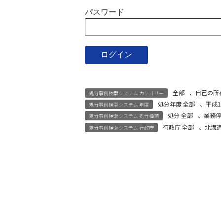
パスワード
全部
、
自己の所
処分事例検索システム カテゴリー
処分年度 全部
、
平成1
処分事例検索システム 年度
処分 全部
、
業務
処分事例検索システム 処分種類
行政庁 全部
、
北海
処分事例検索システム 行政庁
宅建試験