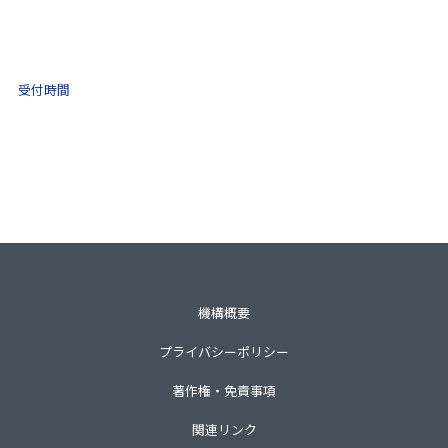
(ナビダイヤル)
0570-021-030
10:00 ～ 16:00
受付時間
土日祝・年末年始をのぞく
一般財団法人不動産適正取引推進機構
〒105-0001 東京都港区虎ノ門3-8-21第33森ビル3階
TEL 03-3435-8111（代表）
機構概要
プライバシーポリシー
著作権・免責事項
関連リンク