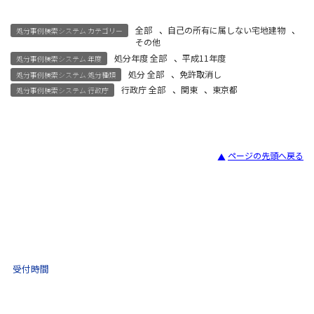
全部
、
自己の所有に属しない宅地建物
、
処分事例検索システム カテゴリー
その他
処分年度 全部
、
平成11年度
処分事例検索システム 年度
処分 全部
、
免許取消し
処分事例検索システム 処分種類
行政庁 全部
、
関東
、
東京都
処分事例検索システム 行政庁
ページの先頭へ戻る
宅建試験
03-3435-8181
9:30 〜 17:30
受付時間
土日祝・年末年始をのぞく
不動産取引 電話相談