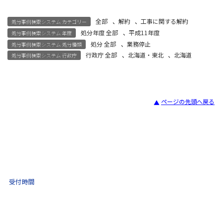
全部
、
解約
、
工事に関する解約
処分事例検索システム カテゴリー
処分年度 全部
、
平成11年度
処分事例検索システム 年度
処分 全部
、
業務停止
処分事例検索システム 処分種類
行政庁 全部
、
北海道・東北
、
北海道
処分事例検索システム 行政庁
ページの先頭へ戻る
宅建試験
03-3435-8181
9:30 〜 17:30
受付時間
土日祝・年末年始をのぞく
不動産取引 電話相談
(ナビダイヤル)