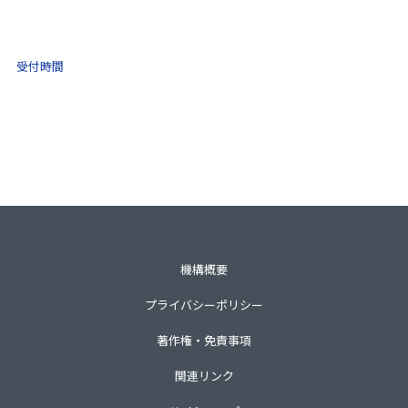
0570-021-030
10:00 ～ 16:00
受付時間
土日祝・年末年始をのぞく
一般財団法人不動産適正取引推進機構
〒105-0001 東京都港区虎ノ門3-8-21第33森ビル3階
TEL 03-3435-8111（代表）
機構概要
プライバシーポリシー
著作権・免責事項
関連リンク