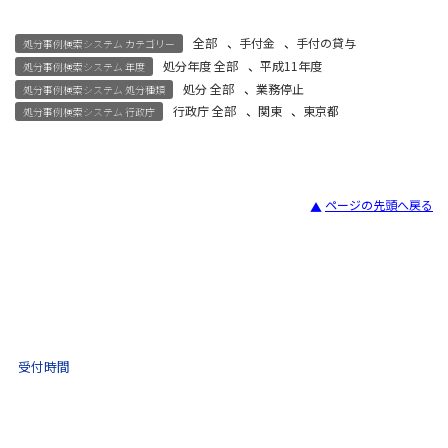
全部
、
手付金
、
手付の貸与
処分事例検索システム カテゴリー
処分年度 全部
、
平成11年度
処分事例検索システム 年度
処分 全部
、
業務停止
処分事例検索システム 処分種類
行政庁 全部
、
関東
、
東京都
処分事例検索システム 行政庁
ページの先頭へ戻る
宅建試験
03-3435-8181
9:30 〜 17:30
受付時間
土日祝・年末年始をのぞく
不動産取引 電話相談
(ナビダイヤル)