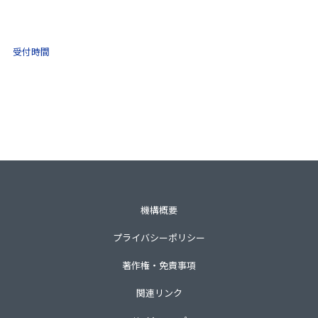
0570-021-030
10:00 ～ 16:00
受付時間
土日祝・年末年始をのぞく
一般財団法人不動産適正取引推進機構
〒105-0001 東京都港区虎ノ門3-8-21第33森ビル3階
TEL 03-3435-8111（代表）
機構概要
プライバシーポリシー
著作権・免責事項
関連リンク