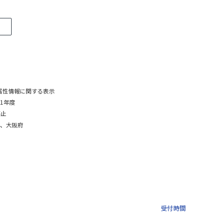
属性情報に関する表示
1年度
停止
、
大阪府
03-3435-8181
9:30 〜 
受付時間