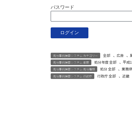
パスワード
全部
、
広告
、
処分事例検索システム カテゴリー
処分年度 全部
、
平成1
処分事例検索システム 年度
処分 全部
、
業務
処分事例検索システム 処分種類
行政庁 全部
、
近畿
処分事例検索システム 行政庁
宅建試験