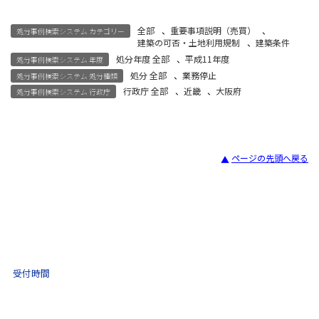
全部
、
重要事項説明（売買）
、
処分事例検索システム カテゴリー
建築の可否・土地利用規制
、
建築条件
処分年度 全部
、
平成11年度
処分事例検索システム 年度
処分 全部
、
業務停止
処分事例検索システム 処分種類
行政庁 全部
、
近畿
、
大阪府
処分事例検索システム 行政庁
ページの先頭へ戻る
宅建試験
03-3435-8181
9:30 〜 17:30
受付時間
土日祝・年末年始をのぞく
不動産取引 電話相談