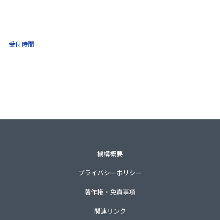
(ナビダイヤル)
0570-021-030
10:00 ～ 16:00
受付時間
土日祝・年末年始をのぞく
一般財団法人不動産適正取引推進機構
〒105-0001 東京都港区虎ノ門3-8-21第33森ビル3階
TEL 03-3435-8111（代表）
機構概要
プライバシーポリシー
著作権・免責事項
関連リンク