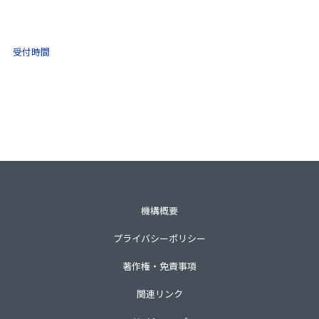
0570-021-030
10:00 ～ 16:00
受付時間
土日祝・年末年始をのぞく
一般財団法人不動産適正取引推進機構
〒105-0001 東京都港区虎ノ門3-8-21第33森ビル3階
TEL 03-3435-8111（代表）
機構概要
プライバシーポリシー
著作権・免責事項
関連リンク