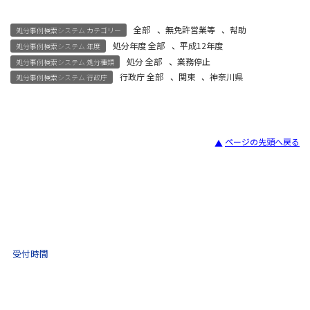
全部
、
無免許営業等
、
幇助
処分事例検索システム カテゴリー
処分年度 全部
、
平成12年度
処分事例検索システム 年度
処分 全部
、
業務停止
処分事例検索システム 処分種類
行政庁 全部
、
関東
、
神奈川県
処分事例検索システム 行政庁
ページの先頭へ戻る
宅建試験
03-3435-8181
9:30 〜 17:30
受付時間
土日祝・年末年始をのぞく
不動産取引 電話相談
(ナビダイヤル)