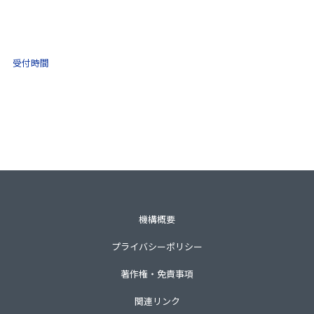
(ナビダイヤル)
0570-021-030
10:00 ～ 16:00
受付時間
土日祝・年末年始をのぞく
一般財団法人不動産適正取引推進機構
〒105-0001 東京都港区虎ノ門3-8-21第33森ビル3階
TEL 03-3435-8111（代表）
機構概要
プライバシーポリシー
著作権・免責事項
関連リンク