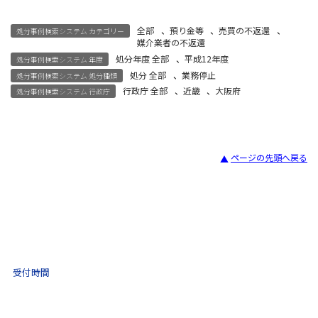
全部
、
預り金等
、
売買の不返還
、
処分事例検索システム カテゴリー
媒介業者の不返還
処分年度 全部
、
平成12年度
処分事例検索システム 年度
処分 全部
、
業務停止
処分事例検索システム 処分種類
行政庁 全部
、
近畿
、
大阪府
処分事例検索システム 行政庁
ページの先頭へ戻る
宅建試験
03-3435-8181
9:30 〜 17:30
受付時間
土日祝・年末年始をのぞく
不動産取引 電話相談