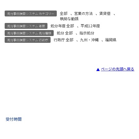
全部
、
営業の方法
、
賃貸借
、
処分事例検索システム カテゴリー
執拗な勧誘
処分年度 全部
、
平成12年度
処分事例検索システム 年度
処分 全部
、
指示処分
処分事例検索システム 処分種類
行政庁 全部
、
九州・沖縄
、
福岡県
処分事例検索システム 行政庁
ページの先頭へ戻る
宅建試験
03-3435-8181
9:30 〜 17:30
受付時間
土日祝・年末年始をのぞく
不動産取引 電話相談