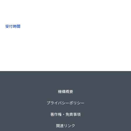
(ナビダイヤル)
0570-021-030
10:00 ～ 16:00
受付時間
土日祝・年末年始をのぞく
一般財団法人不動産適正取引推進機構
〒105-0001 東京都港区虎ノ門3-8-21第33森ビル3階
TEL 03-3435-8111（代表）
機構概要
プライバシーポリシー
著作権・免責事項
関連リンク