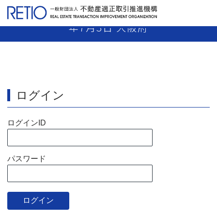
【13-11】 売主業者 指示処分 平成13
年7月3日 大阪府
ログイン
ログインID
パスワード