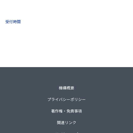
0570-021-030
10:00 ～ 16:00
受付時間
土日祝・年末年始をのぞく
一般財団法人不動産適正取引推進機構
〒105-0001 東京都港区虎ノ門3-8-21第33森ビル3階
TEL 03-3435-8111（代表）
機構概要
プライバシーポリシー
著作権・免責事項
関連リンク