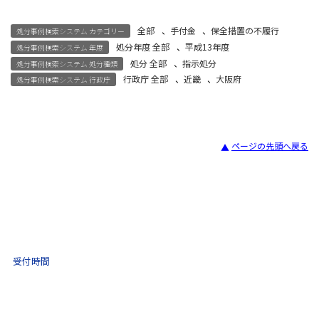
全部
、
手付金
、
保全措置の不履行
処分事例検索システム カテゴリー
処分年度 全部
、
平成13年度
処分事例検索システム 年度
処分 全部
、
指示処分
処分事例検索システム 処分種類
行政庁 全部
、
近畿
、
大阪府
処分事例検索システム 行政庁
ページの先頭へ戻る
宅建試験
03-3435-8181
9:30 〜 17:30
受付時間
土日祝・年末年始をのぞく
不動産取引 電話相談
(ナビダイヤル)