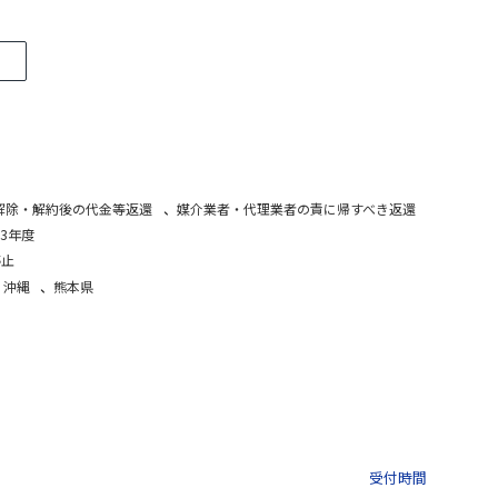
解除・解約後の代金等返還
、
媒介業者・代理業者の責に帰すべき返還
3年度
停止
・沖縄
、
熊本県
03-3435-8181
9:30 〜 
受付時間