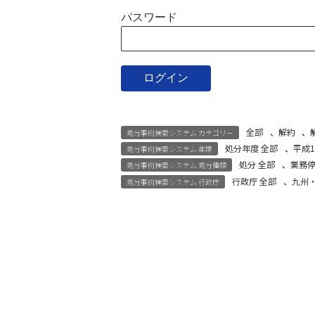
パスワード
全部
、
解約
、
処分事例検索システム カテゴリー
処分年度 全部
、
平成1
処分事例検索システム 年度
処分 全部
、
業務
処分事例検索システム 処分種類
行政庁 全部
、
九州
処分事例検索システム 行政庁
宅建試験