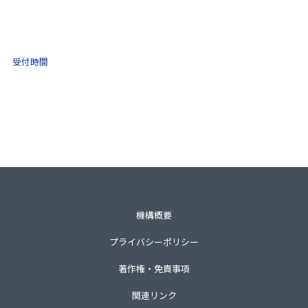
(ナビダイヤル)
0570-021-030
10:00 ～ 16:00
受付時間
土日祝・年末年始をのぞく
一般財団法人不動産適正取引推進機構
〒105-0001 東京都港区虎ノ門3-8-21第33森ビル3階
TEL 03-3435-8111（代表）
機構概要
プライバシーポリシー
著作権・免責事項
関連リンク