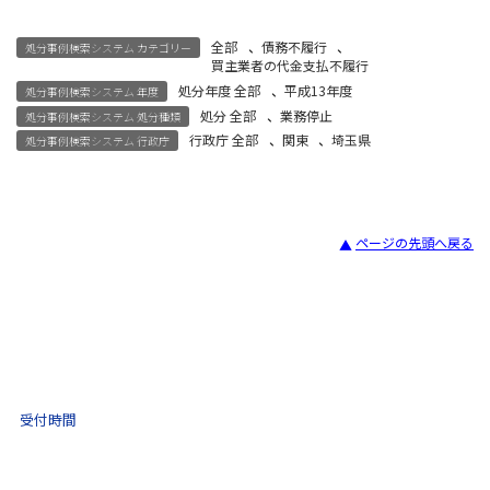
全部
、
債務不履行
、
処分事例検索システム カテゴリー
買主業者の代金支払不履行
処分年度 全部
、
平成13年度
処分事例検索システム 年度
処分 全部
、
業務停止
処分事例検索システム 処分種類
行政庁 全部
、
関東
、
埼玉県
処分事例検索システム 行政庁
ページの先頭へ戻る
宅建試験
03-3435-8181
9:30 〜 17:30
受付時間
土日祝・年末年始をのぞく
不動産取引 電話相談