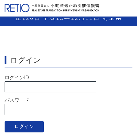
【13-32】 買主業者・媒介業者 業務停
止126日 平成13年12月12日 埼玉県
ログイン
ログインID
パスワード