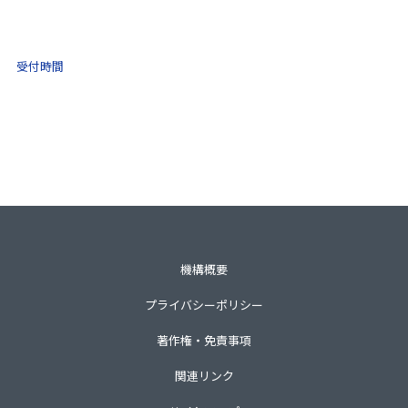
0570-021-030
10:00 ～ 16:00
受付時間
土日祝・年末年始をのぞく
一般財団法人不動産適正取引推進機構
〒105-0001 東京都港区虎ノ門3-8-21第33森ビル3階
TEL 03-3435-8111（代表）
機構概要
プライバシーポリシー
著作権・免責事項
関連リンク