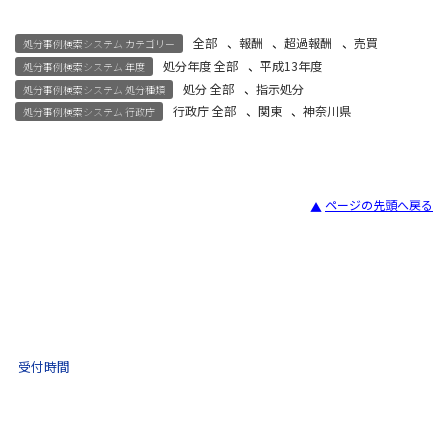
全部
、
報酬
、
超過報酬
、
売買
処分事例検索システム カテゴリー
処分年度 全部
、
平成13年度
処分事例検索システム 年度
処分 全部
、
指示処分
処分事例検索システム 処分種類
行政庁 全部
、
関東
、
神奈川県
処分事例検索システム 行政庁
ページの先頭へ戻る
宅建試験
03-3435-8181
9:30 〜 17:30
受付時間
土日祝・年末年始をのぞく
不動産取引 電話相談
(ナビダイヤル)