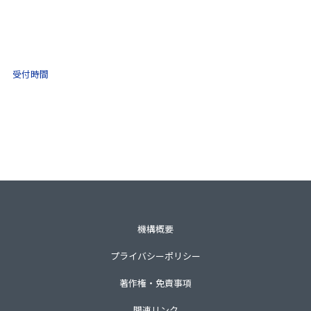
不動産取引 電話相談
(ナビダイヤル)
0570-021-030
10:00 ～ 16:00
受付時間
土日祝・年末年始をのぞく
一般財団法人不動産適正取引推進機構
〒105-0001 東京都港区虎ノ門3-8-21第33森ビル3階
TEL 03-3435-8111（代表）
機構概要
プライバシーポリシー
著作権・免責事項
関連リンク