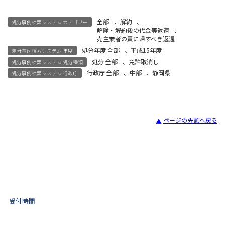
全部
、
解約
、
処分事例検索システム カテゴリー
解除・解約後の代金等返還
、
売主業者の責に帰すべき返還
処分年度 全部
、
平成15年度
処分事例検索システム 年度
処分 全部
、
免許取消し
処分事例検索システム 処分種類
行政庁 全部
、
中部
、
静岡県
処分事例検索システム 行政庁
ページの先頭へ戻る
宅建試験
03-3435-8181
9:30 〜 17:30
受付時間
土日祝・年末年始をのぞく