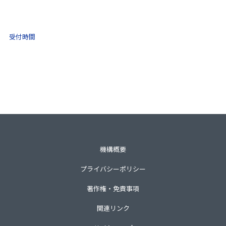
0570-021-030
10:00 ～ 16:00
受付時間
土日祝・年末年始をのぞく
一般財団法人不動産適正取引推進機構
〒105-0001 東京都港区虎ノ門3-8-21第33森ビル3階
TEL 03-3435-8111（代表）
機構概要
プライバシーポリシー
著作権・免責事項
関連リンク