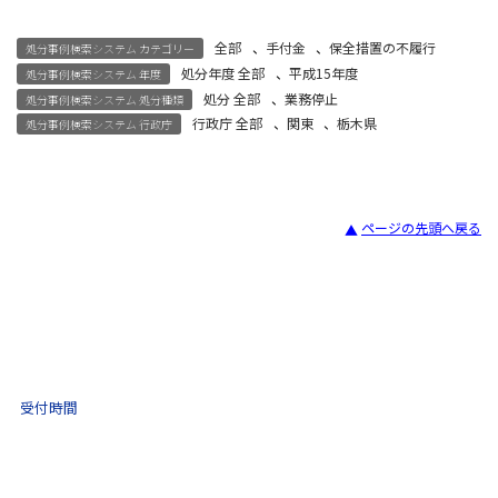
全部
、
手付金
、
保全措置の不履行
処分事例検索システム カテゴリー
処分年度 全部
、
平成15年度
処分事例検索システム 年度
処分 全部
、
業務停止
処分事例検索システム 処分種類
行政庁 全部
、
関東
、
栃木県
処分事例検索システム 行政庁
ページの先頭へ戻る
宅建試験
03-3435-8181
9:30 〜 17:30
受付時間
土日祝・年末年始をのぞく
不動産取引 電話相談
(ナビダイヤル)