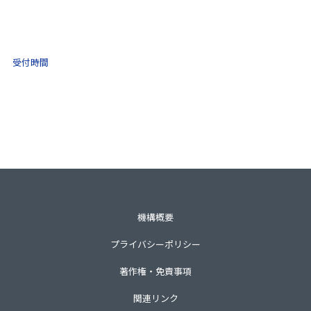
(ナビダイヤル)
0570-021-030
10:00 ～ 16:00
受付時間
土日祝・年末年始をのぞく
一般財団法人不動産適正取引推進機構
〒105-0001 東京都港区虎ノ門3-8-21第33森ビル3階
TEL 03-3435-8111（代表）
機構概要
プライバシーポリシー
著作権・免責事項
関連リンク