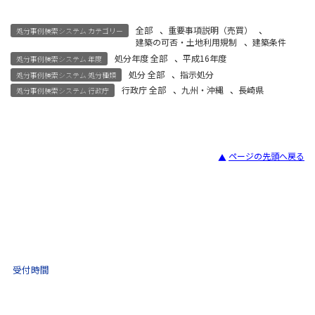
全部
、
重要事項説明（売買）
、
処分事例検索システム カテゴリー
建築の可否・土地利用規制
、
建築条件
処分年度 全部
、
平成16年度
処分事例検索システム 年度
処分 全部
、
指示処分
処分事例検索システム 処分種類
行政庁 全部
、
九州・沖縄
、
長崎県
処分事例検索システム 行政庁
ページの先頭へ戻る
宅建試験
03-3435-8181
9:30 〜 17:30
受付時間
土日祝・年末年始をのぞく
不動産取引 電話相談