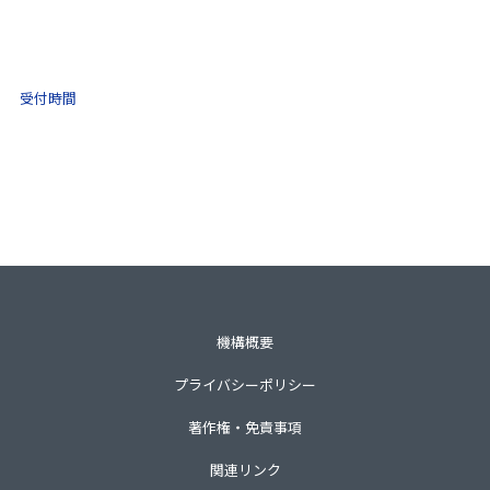
(ナビダイヤル)
0570-021-030
10:00 ～ 16:00
受付時間
土日祝・年末年始をのぞく
一般財団法人不動産適正取引推進機構
〒105-0001 東京都港区虎ノ門3-8-21第33森ビル3階
TEL 03-3435-8111（代表）
機構概要
プライバシーポリシー
著作権・免責事項
関連リンク