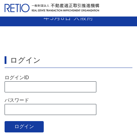
【17-16】 媒介業者 指示処分 平成18
年3月8日 大阪府
ログイン
ログインID
パスワード