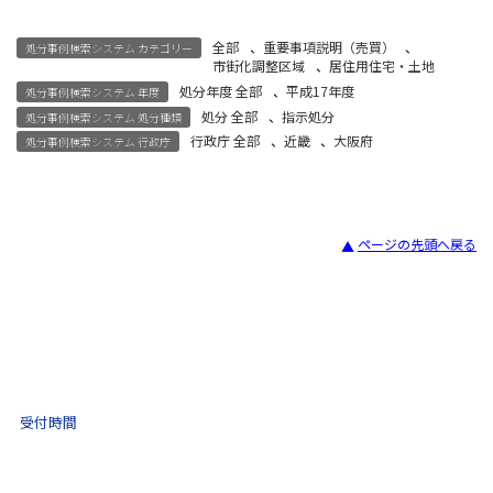
全部
、
重要事項説明（売買）
、
処分事例検索システム カテゴリー
市街化調整区域
、
居住用住宅・土地
処分年度 全部
、
平成17年度
処分事例検索システム 年度
処分 全部
、
指示処分
処分事例検索システム 処分種類
行政庁 全部
、
近畿
、
大阪府
処分事例検索システム 行政庁
ページの先頭へ戻る
宅建試験
03-3435-8181
9:30 〜 17:30
受付時間
土日祝・年末年始をのぞく
不動産取引 電話相談