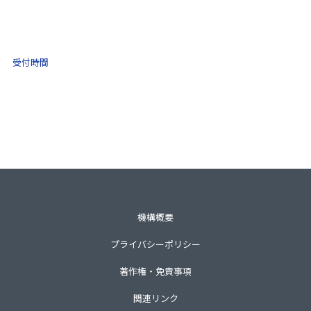
(ナビダイヤル)
0570-021-030
10:00 ～ 16:00
受付時間
土日祝・年末年始をのぞく
一般財団法人不動産適正取引推進機構
〒105-0001 東京都港区虎ノ門3-8-21第33森ビル3階
TEL 03-3435-8111（代表）
機構概要
プライバシーポリシー
著作権・免責事項
関連リンク