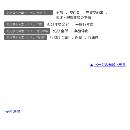
全部
、
契約書
、
売買契約書
、
処分事例検索システム カテゴリー
偽造・記載事項の不備
処分年度 全部
、
平成17年度
処分事例検索システム 年度
処分 全部
、
業務停止
処分事例検索システム 処分種類
行政庁 全部
、
近畿
、
兵庫県
処分事例検索システム 行政庁
ページの先頭へ戻る
宅建試験
03-3435-8181
9:30 〜 17:30
受付時間
土日祝・年末年始をのぞく
不動産取引 電話相談