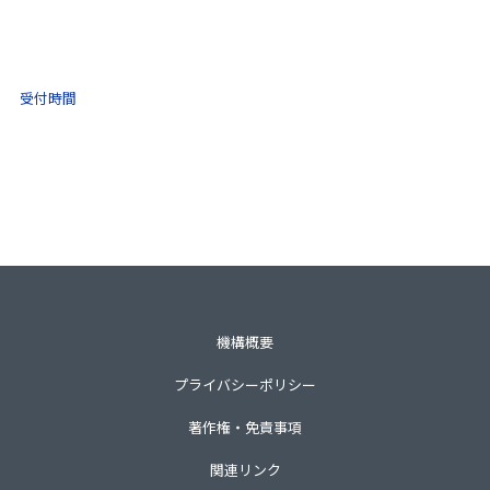
(ナビダイヤル)
0570-021-030
10:00 ～ 16:00
受付時間
土日祝・年末年始をのぞく
一般財団法人不動産適正取引推進機構
〒105-0001 東京都港区虎ノ門3-8-21第33森ビル3階
TEL 03-3435-8111（代表）
機構概要
プライバシーポリシー
著作権・免責事項
関連リンク