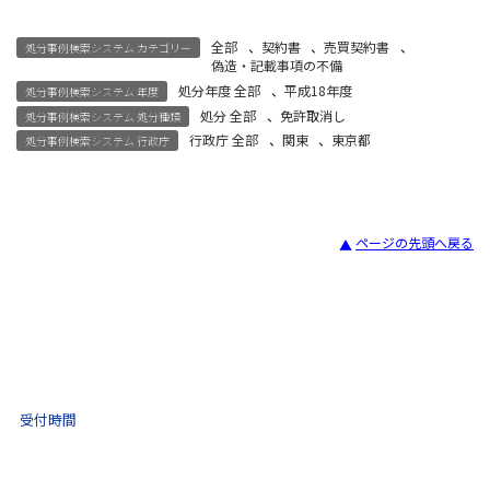
全部
、
契約書
、
売買契約書
、
処分事例検索システム カテゴリー
偽造・記載事項の不備
処分年度 全部
、
平成18年度
処分事例検索システム 年度
処分 全部
、
免許取消し
処分事例検索システム 処分種類
行政庁 全部
、
関東
、
東京都
処分事例検索システム 行政庁
ページの先頭へ戻る
宅建試験
03-3435-8181
9:30 〜 17:30
受付時間
土日祝・年末年始をのぞく
不動産取引 電話相談