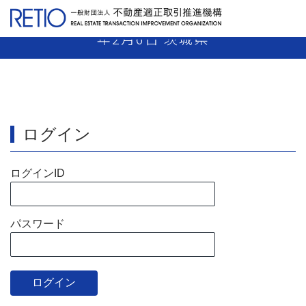
【18-42】 媒介業者 指示処分 平成19
年2月6日 茨城県
ログイン
ログインID
パスワード