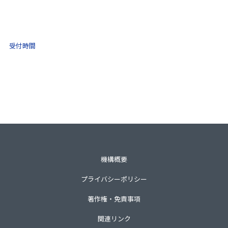
(ナビダイヤル)
0570-021-030
10:00 ～ 16:00
受付時間
土日祝・年末年始をのぞく
一般財団法人不動産適正取引推進機構
〒105-0001 東京都港区虎ノ門3-8-21第33森ビル3階
TEL 03-3435-8111（代表）
機構概要
プライバシーポリシー
著作権・免責事項
関連リンク