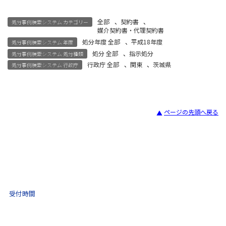
全部
、
契約書
、
処分事例検索システム カテゴリー
媒介契約書・代理契約書
処分年度 全部
、
平成18年度
処分事例検索システム 年度
処分 全部
、
指示処分
処分事例検索システム 処分種類
行政庁 全部
、
関東
、
茨城県
処分事例検索システム 行政庁
ページの先頭へ戻る
宅建試験
03-3435-8181
9:30 〜 17:30
受付時間
土日祝・年末年始をのぞく
不動産取引 電話相談