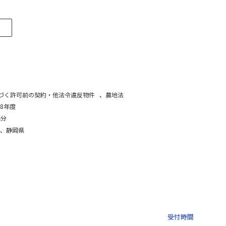
づく許可前の契約・他法令違反物件
、
農地法
8年度
処分
、
静岡県
03-3435-8181
9:30 〜 
受付時間