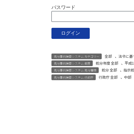
パスワード
全部
、
法令に基
処分事例検索システム カテゴリー
処分年度 全部
、
平成1
処分事例検索システム 年度
処分 全部
、
指示
処分事例検索システム 処分種類
行政庁 全部
、
中部
処分事例検索システム 行政庁
宅建試験