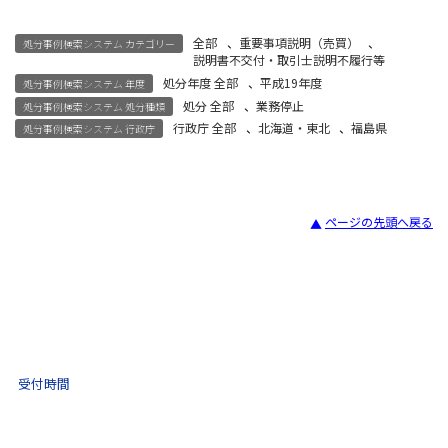
全部
、
重要事項説明（売買）
、
処分事例検索システム カテゴリー
説明書不交付・取引士説明不履行等
処分年度 全部
、
平成19年度
処分事例検索システム 年度
処分 全部
、
業務停止
処分事例検索システム 処分種類
行政庁 全部
、
北海道・東北
、
福島県
処分事例検索システム 行政庁
ページの先頭へ戻る
宅建試験
03-3435-8181
9:30 〜 17:30
受付時間
土日祝・年末年始をのぞく
不動産取引 電話相談