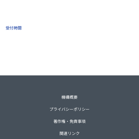
(ナビダイヤル)
0570-021-030
10:00 ～ 16:00
受付時間
土日祝・年末年始をのぞく
一般財団法人不動産適正取引推進機構
〒105-0001 東京都港区虎ノ門3-8-21第33森ビル3階
TEL 03-3435-8111（代表）
機構概要
プライバシーポリシー
著作権・免責事項
関連リンク