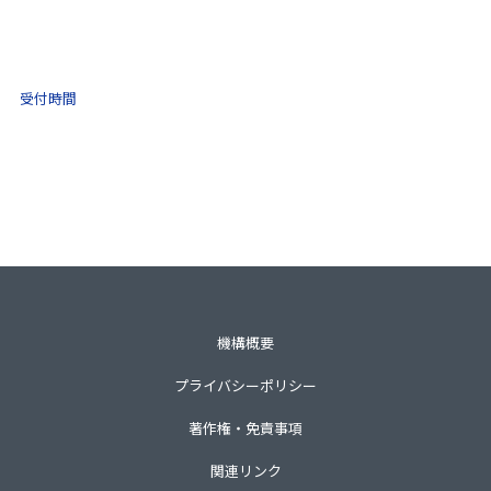
(ナビダイヤル)
0570-021-030
10:00 ～ 16:00
受付時間
土日祝・年末年始をのぞく
一般財団法人不動産適正取引推進機構
〒105-0001 東京都港区虎ノ門3-8-21第33森ビル3階
TEL 03-3435-8111（代表）
機構概要
プライバシーポリシー
著作権・免責事項
関連リンク