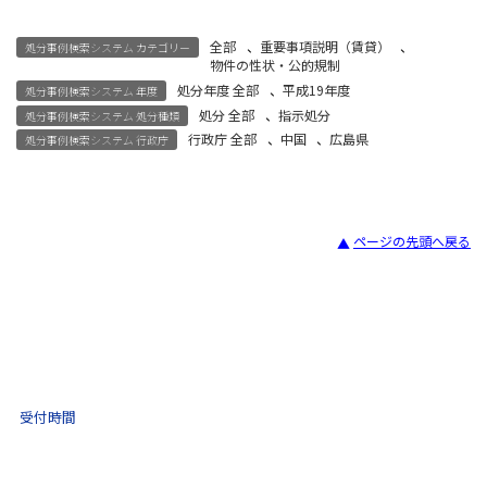
全部
、
重要事項説明（賃貸）
、
処分事例検索システム カテゴリー
物件の性状・公的規制
処分年度 全部
、
平成19年度
処分事例検索システム 年度
処分 全部
、
指示処分
処分事例検索システム 処分種類
行政庁 全部
、
中国
、
広島県
処分事例検索システム 行政庁
ページの先頭へ戻る
宅建試験
03-3435-8181
9:30 〜 17:30
受付時間
土日祝・年末年始をのぞく
不動産取引 電話相談