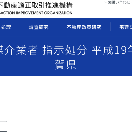
> お問い合わせ
・処理
調査研究
不動産政策研究
宅建
 媒介業者 指示処分 平成19
賀県