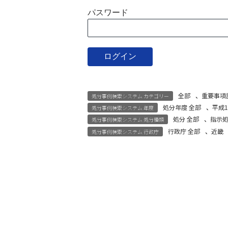
パスワード
全部
、
重要事項
処分事例検索システム カテゴリー
処分年度 全部
、
平成1
処分事例検索システム 年度
処分 全部
、
指示
処分事例検索システム 処分種類
行政庁 全部
、
近畿
処分事例検索システム 行政庁
宅建試験