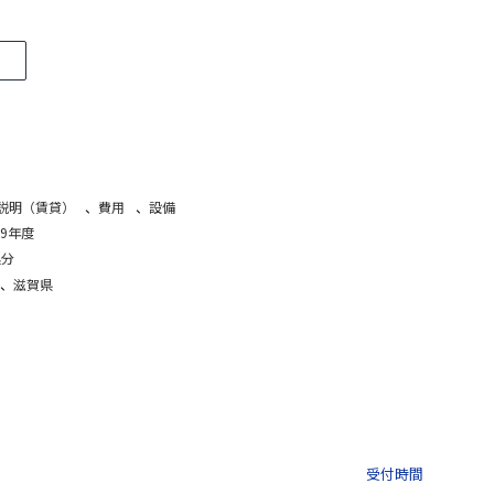
説明（賃貸）
、
費用
、
設備
9年度
処分
、
滋賀県
03-3435-8181
9:30 〜 
受付時間