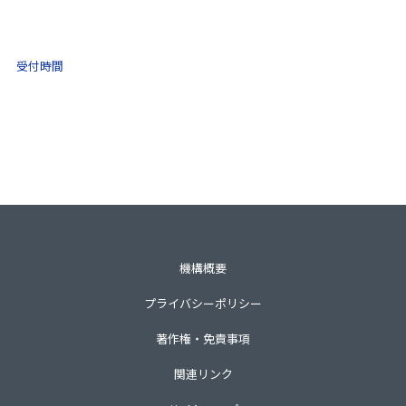
0570-021-030
10:00 ～ 16:00
受付時間
土日祝・年末年始をのぞく
一般財団法人不動産適正取引推進機構
〒105-0001 東京都港区虎ノ門3-8-21第33森ビル3階
TEL 03-3435-8111（代表）
機構概要
プライバシーポリシー
著作権・免責事項
関連リンク