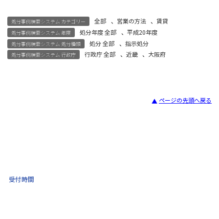
全部
、
営業の方法
、
賃貸
処分事例検索システム カテゴリー
処分年度 全部
、
平成20年度
処分事例検索システム 年度
処分 全部
、
指示処分
処分事例検索システム 処分種類
行政庁 全部
、
近畿
、
大阪府
処分事例検索システム 行政庁
ページの先頭へ戻る
宅建試験
03-3435-8181
9:30 〜 17:30
受付時間
土日祝・年末年始をのぞく
不動産取引 電話相談
(ナビダイヤル)