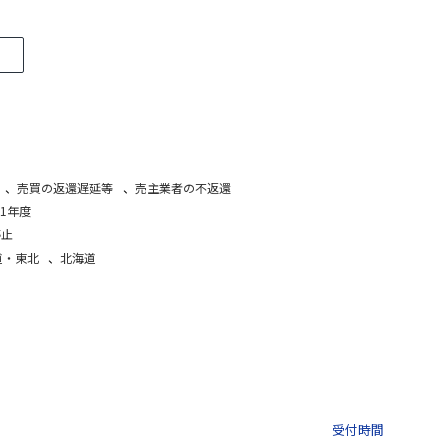
、
売買の返還遅延等
、
売主業者の不返還
1年度
停止
道・東北
、
北海道
03-3435-8181
9:30 〜 
受付時間