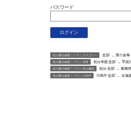
パスワード
全部
、
預り金等
処分事例検索システム カテゴリー
処分年度 全部
、
平成2
処分事例検索システム 年度
処分 全部
、
業務
処分事例検索システム 処分種類
行政庁 全部
、
北海
処分事例検索システム 行政庁
宅建試験