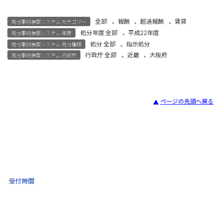
全部
、
報酬
、
超過報酬
、
賃貸
処分事例検索システム カテゴリー
処分年度 全部
、
平成22年度
処分事例検索システム 年度
処分 全部
、
指示処分
処分事例検索システム 処分種類
行政庁 全部
、
近畿
、
大阪府
処分事例検索システム 行政庁
ページの先頭へ戻る
宅建試験
03-3435-8181
9:30 〜 17:30
受付時間
土日祝・年末年始をのぞく
不動産取引 電話相談
(ナビダイヤル)