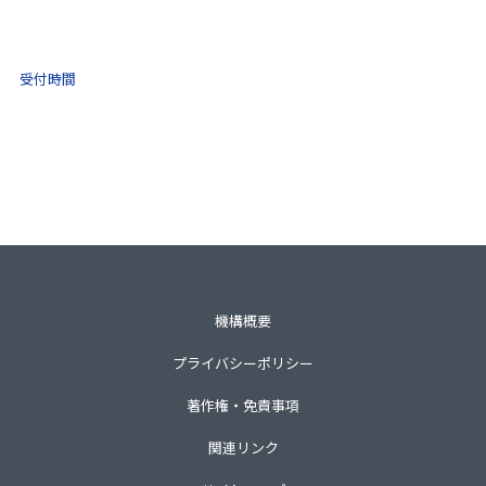
0570-021-030
10:00 ～ 16:00
受付時間
土日祝・年末年始をのぞく
一般財団法人不動産適正取引推進機構
〒105-0001 東京都港区虎ノ門3-8-21第33森ビル3階
TEL 03-3435-8111（代表）
機構概要
プライバシーポリシー
著作権・免責事項
関連リンク