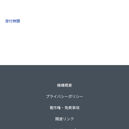
0570-021-030
10:00 ～ 16:00
受付時間
土日祝・年末年始をのぞく
一般財団法人不動産適正取引推進機構
〒105-0001 東京都港区虎ノ門3-8-21第33森ビル3階
TEL 03-3435-8111（代表）
機構概要
プライバシーポリシー
著作権・免責事項
関連リンク