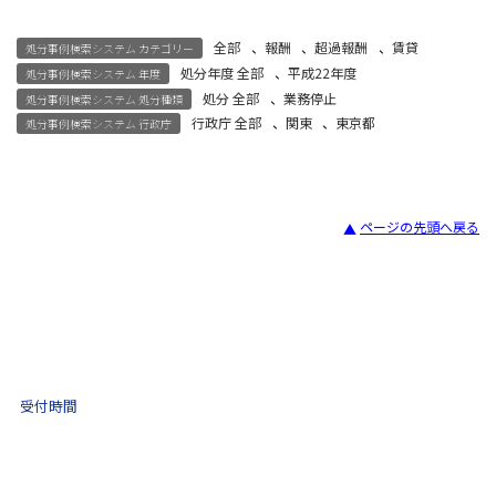
全部
、
報酬
、
超過報酬
、
賃貸
処分事例検索システム カテゴリー
処分年度 全部
、
平成22年度
処分事例検索システム 年度
処分 全部
、
業務停止
処分事例検索システム 処分種類
行政庁 全部
、
関東
、
東京都
処分事例検索システム 行政庁
ページの先頭へ戻る
宅建試験
03-3435-8181
9:30 〜 17:30
受付時間
土日祝・年末年始をのぞく
不動産取引 電話相談
(ナビダイヤル)