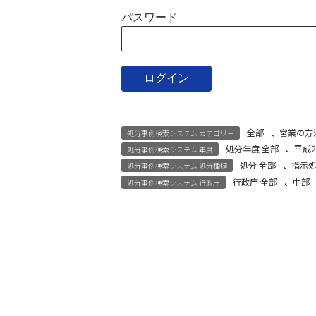
パスワード
全部
、
営業の方
処分事例検索システム カテゴリー
処分年度 全部
、
平成2
処分事例検索システム 年度
処分 全部
、
指示
処分事例検索システム 処分種類
行政庁 全部
、
中部
処分事例検索システム 行政庁
宅建試験