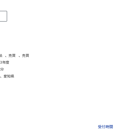
法
、
売買
、
売買
3年度
処分
、
愛知県
03-3435-8181
9:30 〜 
受付時間