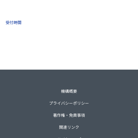
0570-021-030
10:00 ～ 16:00
受付時間
土日祝・年末年始をのぞく
一般財団法人不動産適正取引推進機構
〒105-0001 東京都港区虎ノ門3-8-21第33森ビル3階
TEL 03-3435-8111（代表）
機構概要
プライバシーポリシー
著作権・免責事項
関連リンク