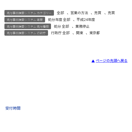
全部
、
営業の方法
、
売買
、
売買
処分事例検索システム カテゴリー
処分年度 全部
、
平成24年度
処分事例検索システム 年度
処分 全部
、
業務停止
処分事例検索システム 処分種類
行政庁 全部
、
関東
、
東京都
処分事例検索システム 行政庁
ページの先頭へ戻る
宅建試験
03-3435-8181
9:30 〜 17:30
受付時間
土日祝・年末年始をのぞく
不動産取引 電話相談
(ナビダイヤル)