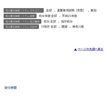
全部
、
重要事項説明（売買）
、
敷地
処分事例検索システム カテゴリー
処分年度 全部
、
平成25年度
処分事例検索システム 年度
処分 全部
、
指示処分
処分事例検索システム 処分種類
行政庁 全部
、
関東
、
神奈川県
処分事例検索システム 行政庁
ページの先頭へ戻る
宅建試験
03-3435-8181
9:30 〜 17:30
受付時間
土日祝・年末年始をのぞく
不動産取引 電話相談
(ナビダイヤル)