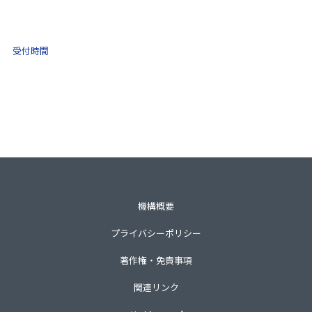
0570-021-030
10:00 ～ 16:00
受付時間
土日祝・年末年始をのぞく
一般財団法人不動産適正取引推進機構
〒105-0001 東京都港区虎ノ門3-8-21第33森ビル3階
TEL 03-3435-8111（代表）
機構概要
プライバシーポリシー
著作権・免責事項
関連リンク