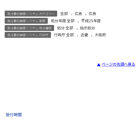
全部
、
広告
、
広告
処分事例検索システム カテゴリー
処分年度 全部
、
平成25年度
処分事例検索システム 年度
処分 全部
、
指示処分
処分事例検索システム 処分種類
行政庁 全部
、
近畿
、
大阪府
処分事例検索システム 行政庁
ページの先頭へ戻る
宅建試験
03-3435-8181
9:30 〜 17:30
受付時間
土日祝・年末年始をのぞく
不動産取引 電話相談
(ナビダイヤル)