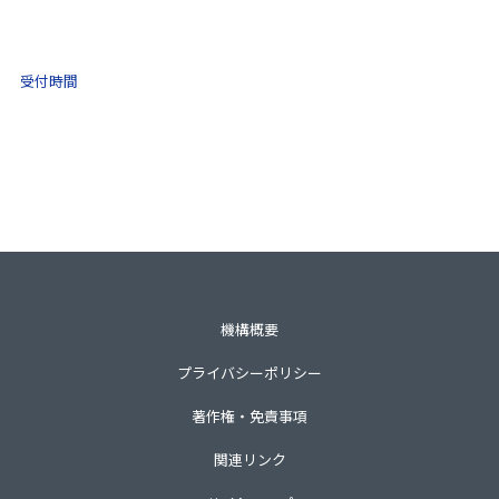
0570-021-030
10:00 ～ 16:00
受付時間
土日祝・年末年始をのぞく
一般財団法人不動産適正取引推進機構
〒105-0001 東京都港区虎ノ門3-8-21第33森ビル3階
TEL 03-3435-8111（代表）
機構概要
プライバシーポリシー
著作権・免責事項
関連リンク