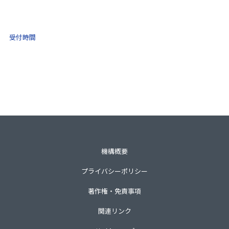
0570-021-030
10:00 ～ 16:00
受付時間
土日祝・年末年始をのぞく
一般財団法人不動産適正取引推進機構
〒105-0001 東京都港区虎ノ門3-8-21第33森ビル3階
TEL 03-3435-8111（代表）
機構概要
プライバシーポリシー
著作権・免責事項
関連リンク