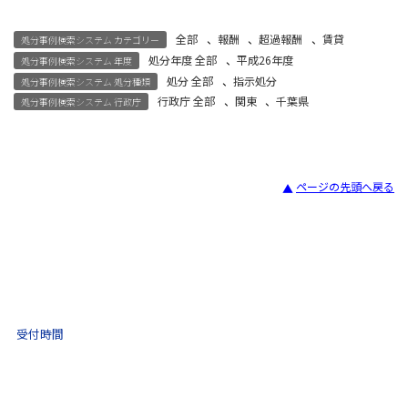
全部
、
報酬
、
超過報酬
、
賃貸
処分事例検索システム カテゴリー
処分年度 全部
、
平成26年度
処分事例検索システム 年度
処分 全部
、
指示処分
処分事例検索システム 処分種類
行政庁 全部
、
関東
、
千葉県
処分事例検索システム 行政庁
ページの先頭へ戻る
宅建試験
03-3435-8181
9:30 〜 17:30
受付時間
土日祝・年末年始をのぞく
不動産取引 電話相談
(ナビダイヤル)