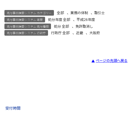
全部
、
業務の体制
、
取引士
処分事例検索システム カテゴリー
処分年度 全部
、
平成26年度
処分事例検索システム 年度
処分 全部
、
免許取消し
処分事例検索システム 処分種類
行政庁 全部
、
近畿
、
大阪府
処分事例検索システム 行政庁
ページの先頭へ戻る
宅建試験
03-3435-8181
9:30 〜 17:30
受付時間
土日祝・年末年始をのぞく
不動産取引 電話相談
(ナビダイヤル)