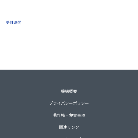
0570-021-030
10:00 ～ 16:00
受付時間
土日祝・年末年始をのぞく
一般財団法人不動産適正取引推進機構
〒105-0001 東京都港区虎ノ門3-8-21第33森ビル3階
TEL 03-3435-8111（代表）
機構概要
プライバシーポリシー
著作権・免責事項
関連リンク